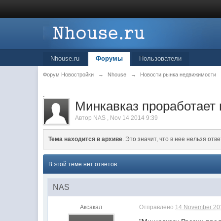
Nhouse.ru
Форумы
Пользователи
Форум Новостройки
→
Nhouse
→
Новости рынка недвижимости
.
Минкавказ проработает 
Автор
NAS
,
Nov 14 2014 9:39
Тема находится в архиве
. Это значит, что в нее нельзя отве
В этой теме нет ответов
NAS
Аксакал
Отправлено
14 November 201