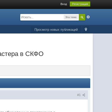
Вход
Регистрация
Эта тема
Просмотр новых публикаций
ластера в СКФО
#1