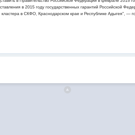
дставить в Правительство Российской Федерации в феврале 2015 
ставления в 2015 году государственных гарантий Российской Фед
 кластера в СКФО, Краснодарском крае и Республике Адыгея", — г