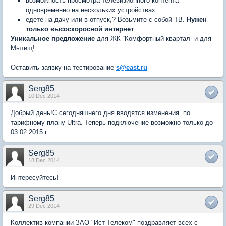
возможность просмотра телевизионного контента –
одновременно на нескольких устройствах
едете на дачу или в отпуск,? Возьмите с собой ТВ.
Нужен
только высоскоросной интернет
Уникальное предложение
для ЖК “Комфортный квартал” и для
Мытищ!
Оставить заявку на тестирование
s@east.ru
Serg85
10 Dec 2014
Добрый день!С сегодняшнего дня вводятся изменения по
тарифному плану Ultra. Теперь подключение возможно только до
03.02.2015 г.
Serg85
18 Dec 2014
Интересуйтесь!
Serg85
29 Dec 2014
Коллектив компании ЗАО "Ист Телеком" поздравляет всех с