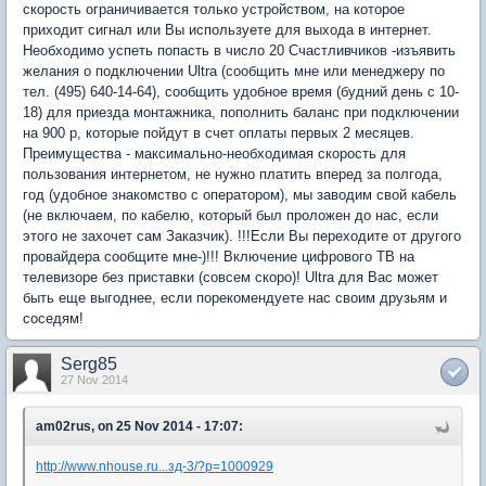
скорость ограничивается только устройством, на которое
приходит сигнал или Вы используете для выхода в интернет.
Необходимо успеть попасть в число 20 Счастливчиков -изъявить
желания о подключении Ultra (сообщить мне или менеджеру по
тел. (495) 640-14-64), сообщить удобное время (будний день с 10-
18) для приезда монтажника, пополнить баланс при подключении
на 900 р, которые пойдут в счет оплаты первых 2 месяцев.
Преимущества - максимально-необходимая скорость для
пользования интернетом, не нужно платить вперед за полгода,
год (удобное знакомство с оператором), мы заводим свой кабель
(не включаем, по кабелю, который был проложен до нас, если
этого не захочет сам Заказчик). !!!Если Вы переходите от другого
провайдера сообщите мне-)!!! Включение цифрового ТВ на
телевизоре без приставки (совсем скоро)! Ultra для Вас может
быть еще выгоднее, если порекомендуете нас своим друзьям и
соседям!
Serg85
27 Nov 2014
am02rus, on 25 Nov 2014 - 17:07:
http://www.nhouse.ru...зд-3/?p=1000929