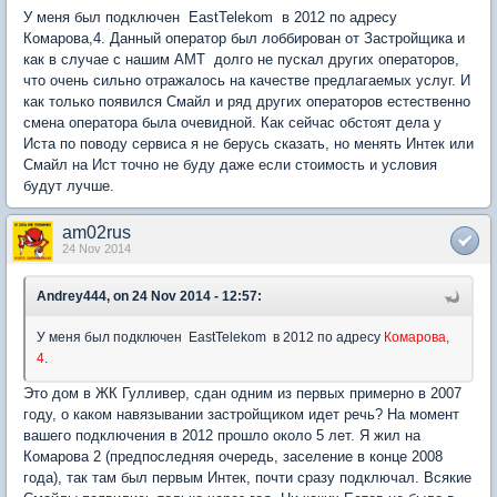
У меня был подключен EastTelekom в 2012 по адресу
Комарова,4. Данный оператор был лоббирован от Застройщика и
как в случае с нашим АМТ долго не пускал других операторов,
что очень сильно отражалось на качестве предлагаемых услуг. И
как только появился Смайл и ряд других операторов естественно
смена оператора была очевидной. Как сейчас обстоят дела у
Иста по поводу сервиса я не берусь сказать, но менять Интек или
Смайл на Ист точно не буду даже если стоимость и условия
будут лучше.
am02rus
24 Nov 2014
Andrey444, on 24 Nov 2014 - 12:57:
У меня был подключен EastTelekom в 2012 по адресу
Комарова,
4
.
Это дом в ЖК Гулливер, сдан одним из первых примерно в 2007
году, о каком навязывании застройщиком идет речь? На момент
вашего подключения в 2012 прошло около 5 лет. Я жил на
Комарова 2 (предпоследняя очередь, заселение в конце 2008
года), так там был первым Интек, почти сразу подключал. Всякие