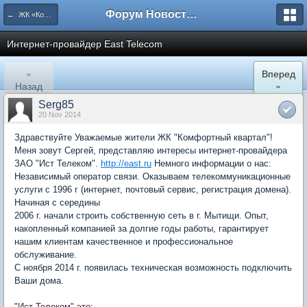
Форум Новостройки
← ЖК «Комфортный КВАРТАЛ»
Интернет-провайдер East Telecom
«
Вперед
Назад
»
Serg85
20 Nov 2014
Здравствуйте Уважаемые жители ЖК "Комфортный квартал"!
Меня зовут Сергей, представляю интересы интернет-провайдера
ЗАО "Ист Телеком".
http://east.ru
Немного информации о нас:
Независимый оператор связи. Оказываем телекоммуникационные
услуги с 1996 г (интернет, почтовый сервис, регистрация домена).
Начиная с середины
2006 г. начали строить собственную сеть в г. Мытищи. Опыт,
накопленный компанией за долгие годы работы, гарантирует
нашим клиентам качественное и профессиональное
обслуживание.
С ноября 2014 г. появилась техническая возможность подключить
Ваши дома.
"Ист Телеком" это: