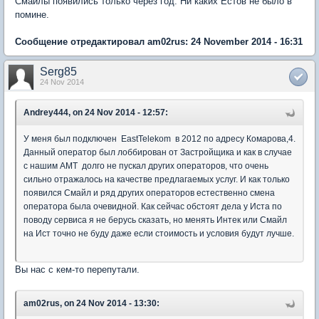
Смайлы появились только через год. Ни каких Естов не было в
помине.
Сообщение отредактировал am02rus: 24 November 2014 - 16:31
Serg85
24 Nov 2014
Andrey444, on 24 Nov 2014 - 12:57:
У меня был подключен EastTelekom в 2012 по адресу Комарова,4.
Данный оператор был лоббирован от Застройщика и как в случае
с нашим АМТ долго не пускал других операторов, что очень
сильно отражалось на качестве предлагаемых услуг. И как только
появился Смайл и ряд других операторов естественно смена
оператора была очевидной. Как сейчас обстоят дела у Иста по
поводу сервиса я не берусь сказать, но менять Интек или Смайл
на Ист точно не буду даже если стоимость и условия будут лучше.
Вы нас с кем-то перепутали.
am02rus, on 24 Nov 2014 - 13:30: