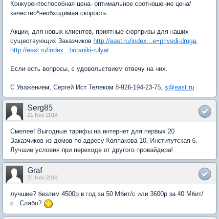
Конкурентоспособная цена- оптимальное соотношение цена/
качество*необходимая скорость.
Акции, для новых клиентов, приятные сюрпризы для наших
существующих Заказчиков
http://east.ru/index...e=privedi-druga
,
http://east.ru/index...botaniki-rulyat
Если есть вопросы, с удовольствием отвечу на них.
С Уважением, Сергей Ист Телеком 8-926-194-23-75,
s@east.ru
Serg85
21 Nov 2014
Смелее! Выгодные тарифы на интернет для первых 20
Заказчиков из домов по адресу Колпакова 10, Институтская 6.
Лучшие условия при переходе от другого провайдера!
Graf
21 Nov 2014
лучшие? безлим 4500р в год за 50 Мбит/с или 3600р за 40 Мбит/
с . Слабо?