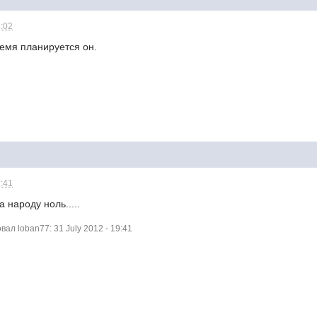
8:02
ремя планируется он.
9:41
а народу ноль.....
л loban77: 31 July 2012 - 19:41