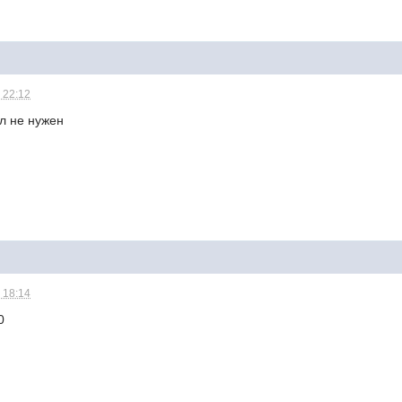
 22:12
л не нужен
 18:14
0