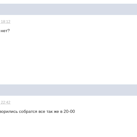
 18:12
 нет?
 22:42
ворились собратся все так же в 20-00