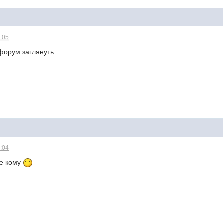
0:05
форум заглянуть.
3:04
ое кому