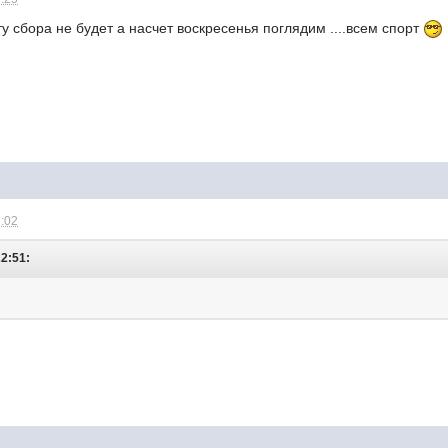
ту сбора не будет а насчет воскресенья поглядим ....всем спорт
3:02
22:51: