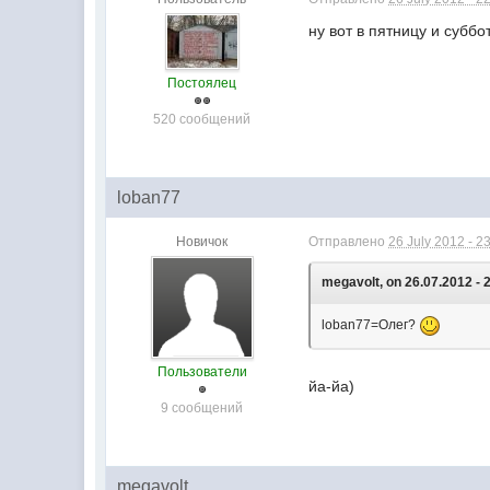
ну вот в пятницу и суббо
Постоялец
520 сообщений
loban77
Новичок
Отправлено
26 July 2012 - 2
megavolt, on 26.07.2012 - 
loban77=Олег?
Пользователи
йа-йа)
9 сообщений
megavolt