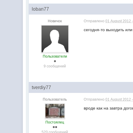
loban77
Новичок
Отправлено
01 August 2012 -
сегодня-то выходить или
Пользователи
9 сообщений
tverdiy77
Пользователь
Отправлено
01 August 2012 -
вроде как на завтра дого
Постоялец
520 сообщений