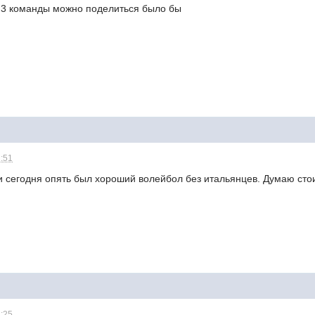
а 3 команды можно поделиться было бы
1:51
и сегодня опять был хороший волейбол без итальянцев. Думаю стои
2:25