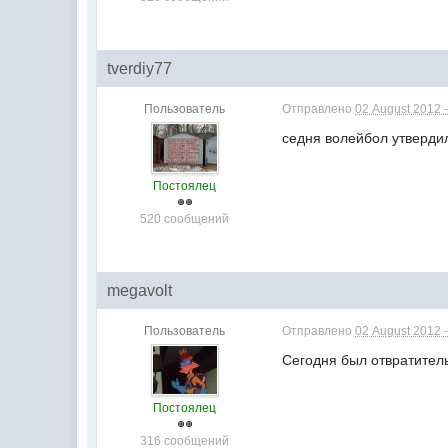
tverdiy77
Пользователь
Отправлено
02 August 2012 -
седня волейбол утвердил
Постоялец
520 сообщений
megavolt
Пользователь
Отправлено
02 August 2012 -
Сегодня был отвратител
Постоялец
316 сообщений