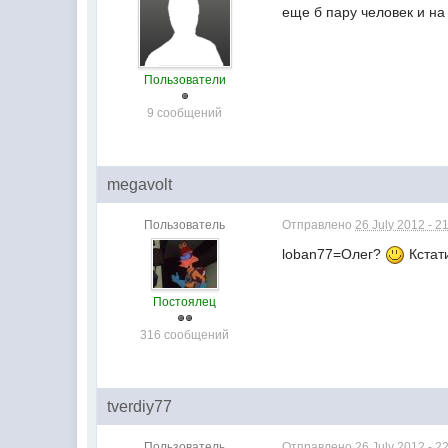
еще б пару человек и н
Пользователи
9 сообщений
megavolt
Пользователь
Отправлено
26 July 2012 - 2
loban77=Олег?
Кстат
Постоялец
316 сообщений
tverdiy77
Пользователь
Отправлено
26 July 2012 - 2