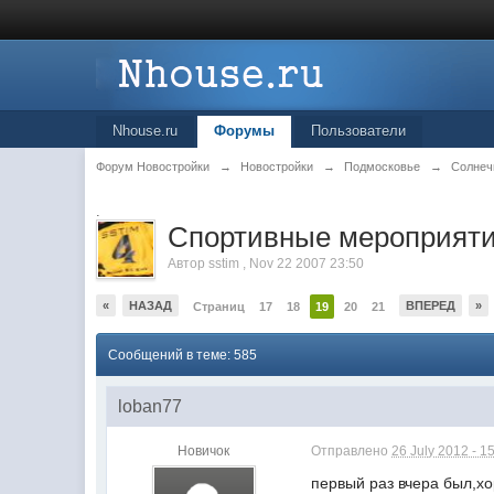
Nhouse.ru
Форумы
Пользователи
Форум Новостройки
→
Новостройки
→
Подмосковье
→
Солнеч
.
Спортивные мероприяти
Автор
sstim
,
Nov 22 2007 23:50
«
НАЗАД
ВПЕРЕД
»
Страниц
17
18
19
20
21
Сообщений в теме: 585
loban77
Новичок
Отправлено
26 July 2012 - 1
первый раз вчера был,х