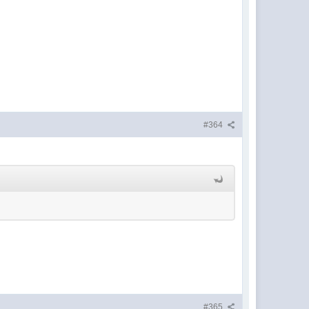
#364
#365