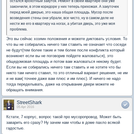
остался крохотный закуток. Ремонт в своей квартире они уже
закончили, в этом коридоре у них теперь прихожая. А закуточек
перед моей дверью, это наша общая площадь. Мусор после
возведения стены они убрали, все чисто, ну в самом деле не
нести же его в квартиру на ногах, а убитая дверь, это уже моя
проблема.
Это вы сейчас хозяин положения и можете диктовать условия. То
что вы не собирались ничего там ставить не означает что соседи
не будут(тем более такие и тем более после конфликта который
возникнет если вы не поговорив пойдете жаловаться), это
общедомовая площадь и потом вам жаловаться некому будет.
Если вы не собирались ничего там ставить и не хотите что бы
никто там ничего ставил, то это отличный вариант решения, не им
и не вам( точнее даже вам плюс и им плюс). И ничего не надо
тогда переделывать, даже на открывание двери можете не
обращать внимания.
StreetShark
05 Apr 2016
Кстати, 7 корпус, вопрос такой про мусоропровод. Может быть
заварить его сразу? Ну зачем нам чтобы в доме пахло всякой
гадостью.