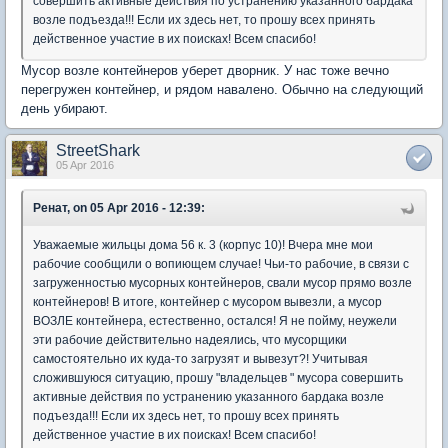
совершить активные действия по устранению указанного бардака
возле подъезда!!! Если их здесь нет, то прошу всех принять
действенное участие в их поисках! Всем спасибо!
Мусор возле контейнеров уберет дворник. У нас тоже вечно
перегружен контейнер, и рядом навалено. Обычно на следующий
день убирают.
StreetShark
05 Apr 2016
Ренат, on 05 Apr 2016 - 12:39:
Уважаемые жильцы дома 56 к. 3 (корпус 10)! Вчера мне мои
рабочие сообщили о вопиющем случае! Чьи-то рабочие, в связи с
загруженностью мусорных контейнеров, свали мусор прямо возле
контейнеров! В итоге, контейнер с мусором вывезли, а мусор
ВОЗЛЕ контейнера, естественно, остался! Я не пойму, неужели
эти рабочие действительно надеялись, что мусорщики
самостоятельно их куда-то загрузят и вывезут?! Учитывая
сложившуюся ситуацию, прошу "владельцев " мусора совершить
активные действия по устранению указанного бардака возле
подъезда!!! Если их здесь нет, то прошу всех принять
действенное участие в их поисках! Всем спасибо!