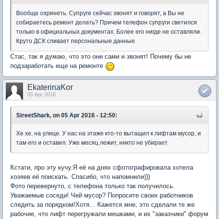
Вообще охринеть. Супруге сейчас звонят и говорят, а Вы не
собираетесь ремонт делать? Причем телефон супруги светился
только в официальных документах. Более его нигде не оставляли.
Круто ДСК сливает персональные данные.
Стас, так я думаю, что это они сами и звонят! Почему бы не
подзаработать еще на ремонте
EkaterinaKor
05 Apr 2016
StreetShark, on 05 Apr 2016 - 12:50:
Хе хе, на улице. У нас на этаже кто-то вытащил к лифтам мусор, и
там его и оставил. Уже месяц лежит, никто не убирает.
Кстати, про эту кучу.Я её на днях сфотографировала хотела
хозяев её поискать. Спасибо, что напомнили)))
Фото перевернуто, с телефона только так получилось.
Уважаемые соседи! Чей мусор? Попросите своих работников
следить за порядком!Хотя... Кажется мне, это сделали те же
рабочие, что лифт перегружали мешками, и их "заказчики" форум