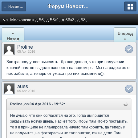
Форум Новостройки
← Новые Водники
ул. Московская д.56, д.56к1, д.56к3, д.58,...
«
Вперед
Назад
»
Proline
05 Apr 2016
Завтра поеду все выяснять. До нас дошло, что при получении
ключей нам не выдали паспорта на водомеры. Мы на радостях о
них забыли, а теперь от ужаса про них вспомнили)).
aues
05 Apr 2016
Proline, on 04 Apr 2016 - 19:52:
Не думаю, что они согласятся на это. Тогда им придется
заказывать новую дверь. Насчет того, чтобы там что-то поставить,
то я в принципе не планировала ничего там хронить, да теперь и
не получится, на фотографии не так понятно, как на деле. Там