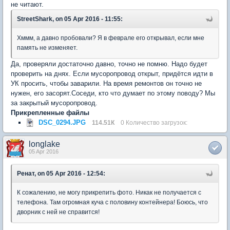
не читают.
StreetShark, on 05 Apr 2016 - 11:55:
Хммм, а давно пробовали? Я в феврале его открывал, если мне
память не изменяет.
Да, проверяли достаточно давно, точно не помню. Надо будет
проверить на днях. Если мусоропровод открыт, придётся идти в
УК просить, чтобы заварили. На время ремонтов он точно не
нужен, его засорят.Соседи, кто что думает по этому поводу? Мы
за закрытый мусоропровод.
Прикрепленные файлы
DSC_0294.JPG
114.51К
0 Количество загрузок:
longlake
05 Apr 2016
Ренат, on 05 Apr 2016 - 12:54:
К сожалению, не могу прикрепить фото. Никак не получается с
телефона. Там огромная куча с половину контейнера! Боюсь, что
дворник с ней не справится!