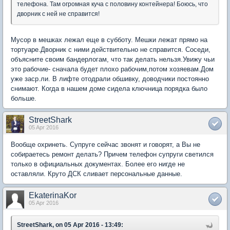
телефона. Там огромная куча с половину контейнера! Боюсь, что
дворник с ней не справится!
Мусор в мешках лежал еще в субботу. Мешки лежат прямо на
тортуаре.Дворник с ними действительно не справится. Соседи,
объясните своим бандерлогам, что так делать нельзя.Увижу чьи
это рабочие- сначала будет плохо рабочим,потом хозяевам.Дом
уже заср.ли. В лифте отодрали обшивку, доводчики постоянно
снимают. Когда в нашем доме сидела ключница порядка было
больше.
StreetShark
05 Apr 2016
Вообще охринеть. Супруге сейчас звонят и говорят, а Вы не
собираетесь ремонт делать? Причем телефон супруги светился
только в официальных документах. Более его нигде не
оставляли. Круто ДСК сливает персональные данные.
EkaterinaKor
05 Apr 2016
StreetShark, on 05 Apr 2016 - 13:49: