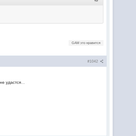
GAM это нравится
#1042
е удастся...