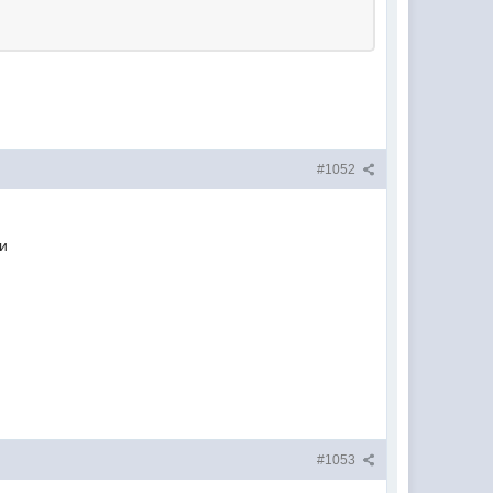
#1052
ли
#1053