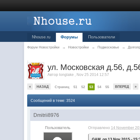
Nhouse.ru
Форумы
Пользователи
Форум Новостройки
→
Новостройки
→
Подмосковье
→
Долгоп
.
ул. Московская д.56, д.56к
Автор
longlake
,
Nov 25 2014 12:57
«
НАЗАД
ВПЕРЕД
»
Страниц
51
52
53
54
55
Сообщений в теме: 3524
Dmitrii8976
Пользователь
Отправлено
14 November 201
GAM, on 13 Nov 2015 - 15: