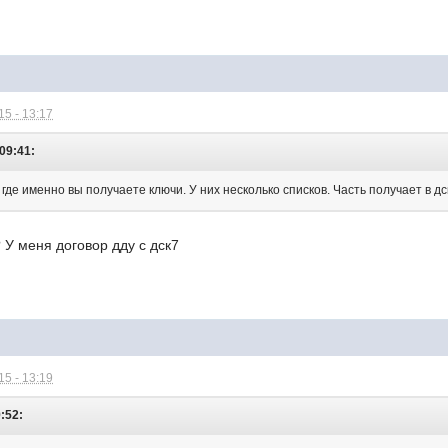
5 - 13:17
 09:41:
где именно вы получаете ключи. У них несколько списков. Часть получает в дск
 У меня договор дду с дск7
5 - 13:19
:52: