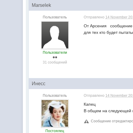
Marselek
Пользователь
Отправлено
14 November 201
От Арсения сообщение "
для тех кто будет пытат
Пользователи
31 сообщений
Инесс
Пользователь
Отправлено
14 November 201
Капец
В общем на следующей не
Сообщение отредактиров
Постоялец