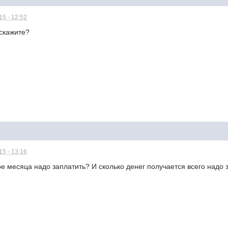
5 - 12:52
дскажите?
5 - 13:16
ре месяца надо заплатить? И сколько денег получается всего надо 