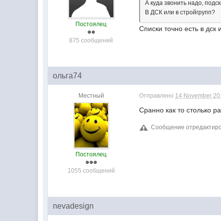
А куда звонить надо, подс
В ДСК или в стройгрупп?
Постоялец
Списки точно есть в дск и
875 сообщений
ольга74
Местный
Отправлено
14 November 201
Сранно как то столько р
Сообщение отредактиров
Постоялец
1055 сообщений
nevadesign