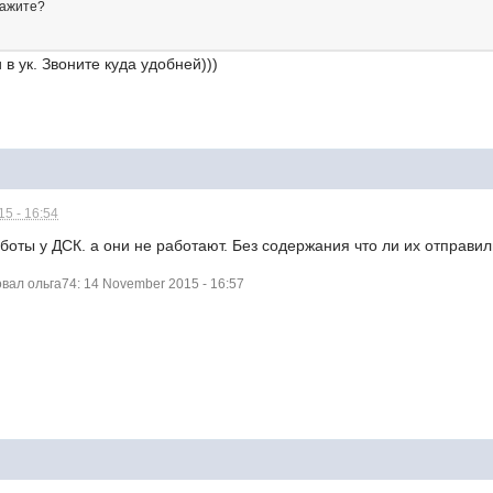
кажите?
 в ук. Звоните куда удобней)))
5 - 16:54
аботы у ДСК. а они не работают. Без содержания что ли их отправи
ал ольга74: 14 November 2015 - 16:57