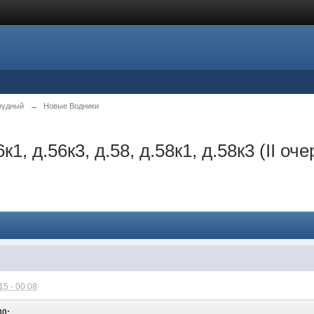
рудный
→
Новые Водники
1, д.56к3, д.58, д.58к1, д.58к3 (II оче
5 - 00:08
30: