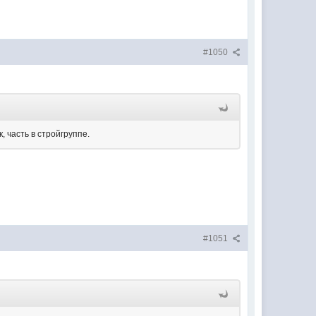
#1050
, часть в стройгруппе.
#1051