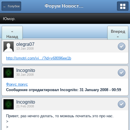
Форум Новостройки
← Голубое
Юмор.
«
Вперед
Назад
»
olegra07
13 Jan 2008
http://smotri.com/vi.../?id=v68096ee1b
Incognito
30 Jan 2008
Фокус покус
Сообщение отредактировал Incognito: 31 January 2008 - 00:59
Incognito
21 Feb 2008
Привет, раз нечего делать, то можешь почитать.это про нас.
>
>