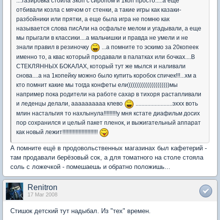
....газировка стоила 3коп с сиропом и 1коп просто.....а еще
отбивали козла с мячом от стенки, а такие игры как казаки-
разбойники или прятки, а еще была игра не помню как
называется слова писАли на осфальте мелом и угадывали, а еще
мы прыгали в классики....а мальчишки и правда не умели и не
знали правил в резиночку
...а помните то эскимо за 20копеек
именно то, а квас который продавали в палатках или бочках....В
СТЕКЛЯННЫХ БОКАЛАХ, который тут же мылся и наливали
снова....а на 1копейку можно было купить коробок спичек!!!...хм а
кто помнит какие мы тогда конфеты ели)))))))))))))))))))))мы
например пока родители на работе сахар в тихоря растапливали
и леденцы делали, аааааааааа клево
.........................эххх воть
млин настальгия то нахлынула!!!!!!!!!у мня кстате диафильм досих
пор сохранился и целый пакет пленок, и выжигательный аппарат
как новый лежит!!!!!!!!!!!!!!!!!!!!!!!!
А помните ещё в продовольственных магазинах был кафетерий -
там продавали берёзовый сок, а для томатного на столе стояла
соль с ложечкой - помешаешь и обратно положишь...
Renitron
17 Mar 2008
Стишок детский тут надыбал. Из "тех" времен.