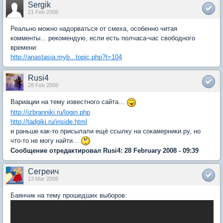
Sergik
21 Feb 2008
Реально можно надорваться от смеха, особенно читая
комменты... рекомендую, если есть полчаса-час свободного
времени:
http://anastasia.myb...topic.php?t=104
Rusi4
28 Feb 2008
Вариации на тему известного сайта...
http://izbranniki.ru/login.php
http://tadgiki.ru/inside.html
и раньше как-то присылали ещё ссылку на сокамерники.ру, но
что-то не могу найти...
Сообщение отредактировал Rusi4: 28 February 2008 - 09:39
Сегреич
13 Mar 2008
Баянчик на тему прошедших выборов: