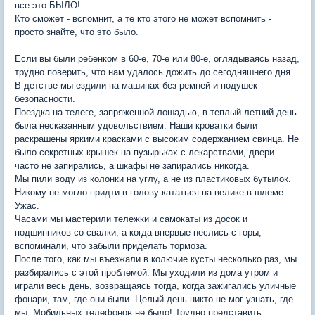
все это БЫЛО!
Кто сможет - вспомнит, а те кто этого не может вспомнить -
просто знайте, что это было.
Если вы были ребенком в 60-е, 70-е или 80-е, оглядываясь назад,
трудно поверить, что нам удалось дожить до сегодняшнего дня.
В детстве мы ездили на машинах без ремней и подушек
безопасности.
Поездка на телеге, запряженной лошадью, в теплый летний день
была несказанным удовольствием. Наши кроватки были
раскрашены яркими красками с высоким содержанием свинца. Не
было секретных крышек на пузырьках с лекарствами, двери
часто не запирались, а шкафы не запирались никогда.
Мы пили воду из колонки на углу, а не из пластиковых бутылок.
Никому не могло придти в голову кататься на велике в шлеме.
Ужас.
Часами мы мастерили тележки и самокаты из досок и
подшипников со свалки, а когда впервые неслись с горы,
вспоминали, что забыли приделать тормоза.
После того, как мы въезжали в колючие кусты несколько раз, мы
разбирались с этой проблемой. Мы уходили из дома утром и
играли весь день, возвращаясь тогда, когда зажигались уличные
фонари, там, где они были. Целый день никто не мог узнать, где
мы. Мобильных телефонов не было! Трудно представить.