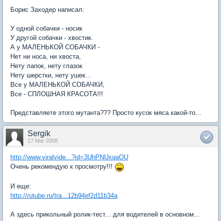
Борис Заходер написал:
У одной собачки - носик
У другой собачки - хвостик.
А у МАЛЕНЬКОЙ СОБАЧКИ -
Нет ни носа, ни хвоста,
Нету лапок, нету глазок
Нету шерстки, нету ушек...
Все у МАЛЕНЬКОЙ СОБАЧКИ,
Все - СПЛОШНАЯ КРАСОТА!!!
Представляете этого мутанта??? Просто кусок мяса какой-то...
Sergik
17 Mar 2008
http://www.viralvide...?id=3UhPNUxqaOU
Очень рекомендую к просмотру!!!
И еще:
http://rutube.ru/tra...12b94ef2d11b34a
А здесь прикольный ролик-тест... для водителей в основном...