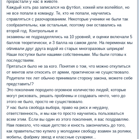
прорастали у нас в животе.
Каждый хоть раз записался на футбол, хоккей или волейбол, но
не все попали в команду. Те, кто не попали, научились
справляться с разочарованием. Некоторые ученики не были так
сообразительны, как остальные, поэтому они оставались на
второй год. Контрольные и
экзамены не подразделялись на 10 уровней, и оценки включали 5
баллов теоретически, и 3 балла на самом деле. На переменах мы
обливали друг друга водой из старых многоразовых шприцов!
Наши поступки были нашими собственными. Мы были готовы к
последствиям.
Прятаться было не за кого. Понятия о том, что можно откупиться
от ментов или откосить от армии, практически не существовало.
Родители тех лет обычно принимали сторону закона, можете себе
представить!?
Это поколение породило огромное количество людей, которые
могут рисковать, решать проблемы и создавать нечто, чего до
этого не было, просто не существовало.
У нас была свобода выбора, право на риск и неудачу,
ответственность, и мы как-то просто научились пользоваться
всем этим. Если вы один из этого поколения, я вас поздравляю.
Нам повезло, что наше детство и юность закончились до того,
как правительство купило у молодежи свободу взамен за ролики,
мобилы, фабрику звезд и классные сухарики...