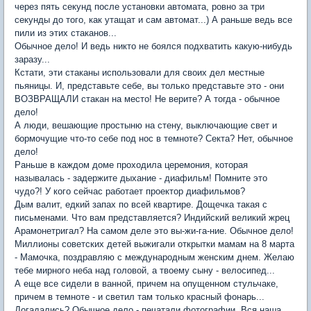
через пять секунд после установки автомата, ровно за три
секунды до того, как утащат и сам автомат...) А раньше ведь все
пили из этих стаканов...
Обычное дело! И ведь никто не боялся подхватить какую-нибудь
заразу...
Кстати, эти стаканы использовали для своих дел местные
пьяницы. И, представьте себе, вы только представьте это - они
ВОЗВРАЩАЛИ стакан на место! Не верите? А тогда - обычное
дело!
А люди, вешающие простыню на стену, выключающие свет и
бормочущие что-то себе под нос в темноте? Секта? Нет, обычное
дело!
Раньше в каждом доме проходила церемония, которая
называлась - задержите дыхание - диафильм! Помните это
чудо?! У кого сейчас работает проектор диафильмов?
Дым валит, едкий запах по всей квартире. Дощечка такая с
письменами. Что вам представляется? Индийский великий жрец
Арамонетригал? На самом деле это вы-жи-га-ние. Обычное дело!
Миллионы советских детей выжигали открытки мамам на 8 марта
- Мамочка, поздравляю с международным женским днем. Желаю
тебе мирного неба над головой, а твоему сыну - велосипед...
А еще все сидели в ванной, причем на опущенном стульчаке,
причем в темноте - и светил там только красный фонарь...
Догадались? Обычное дело - печатали фотографии. Вся наша