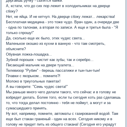
Дергаешь ручку - сыпятся банки.
А, кстати, что до сих пор лежит в холодильниках на дверце
сбоку?
Нет, не яйца. И не кетчуп. На дверце сбоку лежат... лекарства!
Бесплатная медицина - это тоже чудо. Врач один, а очереди две
- одна по талонам, а вторая по записи. А еще и третья была - "Я
только спрошу!"
Да, сколько еще их было, этих чудес света...
Маленькое окошко из кухни в ванную - что там смотреть,
объясните?
Обувная ложка-лошадка...
Зубной порошок - чистит как зубы, так и серебро...
Писающий мальчик на двери туалета...
Телевизор "Рубин" - берешь пассатижи и тын-тын-тын!
Плавки с якорьком... помните?!
Молоко в треугольных пакетах!
А вы говорите: "Семь чудес света!"
Мы раньше много чего делали такого, что сейчас и в голову не
взбредет делать. Более того, если ты сегодня хоть раз сделаешь
то, что тогда делал постоянно - тебя не поймут, а могут и за
сумасшедшего принять.
Ну вот, например, помните, автоматы с газированной водой. Там
еще был стакан граненый - один на всех. Сегодня никому и в
голову не придет пить из общего стакана! (Сегодня его украдут