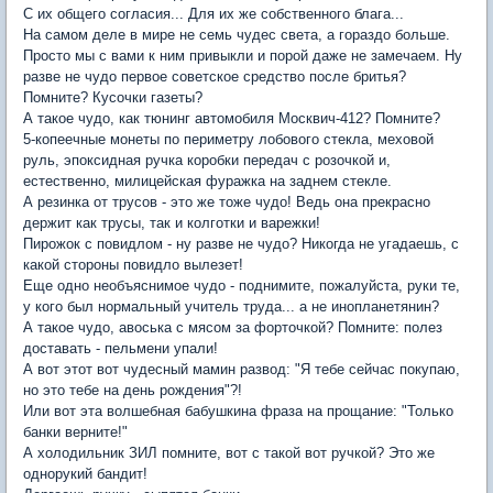
С их общего согласия... Для их же собственного блага...
На самом деле в мире не семь чудес света, а гораздо больше.
Просто мы с вами к ним привыкли и порой даже не замечаем. Ну
разве не чудо первое советское средство после бритья?
Помните? Кусочки газеты?
А такое чудо, как тюнинг автомобиля Москвич-412? Помните?
5-копеечные монеты по периметру лобового стекла, меховой
руль, эпоксидная ручка коробки передач с розочкой и,
естественно, милицейская фуражка на заднем стекле.
А резинка от трусов - это же тоже чудо! Ведь она прекрасно
держит как трусы, так и колготки и варежки!
Пирожок с повидлом - ну разве не чудо? Никогда не угадаешь, с
какой стороны повидло вылезет!
Еще одно необъяснимое чудо - поднимите, пожалуйста, руки те,
у кого был нормальный учитель труда... а не инопланетянин?
А такое чудо, авоська с мясом за форточкой? Помните: полез
доставать - пельмени упали!
А вот этот вот чудесный мамин развод: "Я тебе сейчас покупаю,
но это тебе на день рождения"?!
Или вот эта волшебная бабушкина фраза на прощание: "Только
банки верните!"
А холодильник ЗИЛ помните, вот с такой вот ручкой? Это же
однорукий бандит!