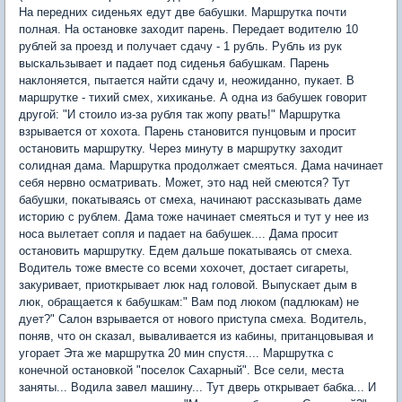
На передних сиденьях едут две бабушки. Маршрутка почти
полная. На остановке заходит парень. Передает водителю 10
рублей за проезд и получает сдачу - 1 рубль. Рубль из рук
выскальзывает и падает под сиденья бабушкам. Парень
наклоняется, пытается найти сдачу и, неожиданно, пукает. В
маршрутке - тихий смех, хихиканье. А одна из бабушек говорит
другой: "И стоило из-за рубля так жопу рвать!" Маршрутка
взрывается от хохота. Парень становится пунцовым и просит
остановить маршрутку. Через минуту в маршрутку заходит
солидная дама. Маршрутка продолжает смеяться. Дама начинает
себя нервно осматривать. Может, это над ней смеются? Тут
бабушки, покатываясь от смеха, начинают рассказывать даме
историю с рублем. Дама тоже начинает смеяться и тут у нее из
носа вылетает сопля и падает на бабушек.... Дама просит
остановить маршрутку. Едем дальше покатываясь от смеха.
Водитель тоже вместе со всеми хохочет, достает сигареты,
закуривает, приоткрывает люк над головой. Выпускает дым в
люк, обращается к бабушкам:" Вам под люком (падлюкам) не
дует?" Салон взрывается от нового приступа смеха. Водитель,
поняв, что он сказал, вываливается из кабины, пританцовывая и
угорает Эта же маршрутка 20 мин спустя.... Маршрутка с
конечной остановкой "поселок Сахарный". Все сели, места
заняты... Водила завел машину... Тут дверь открывает бабка... И