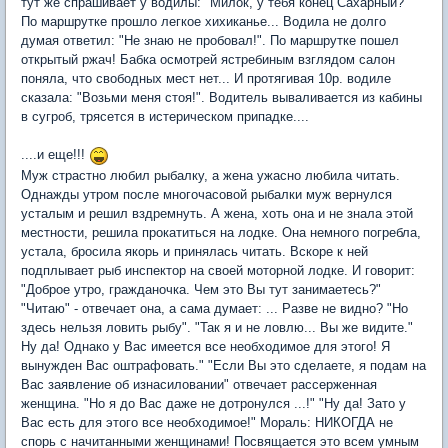
тут же спрашивает у водилы: "Милок, у тебя конец Сахарный?"
По маршрутке прошло легкое хихиканье... Водила не долго
думая ответил: "Не знаю не пробовал!". По маршрутке пошел
открытый ржач! Бабка осмотрей ястребиным взглядом салон
поняла, что свободных мест нет... И протягивая 10р. водиле
сказала: "Возьми меня стоя!". Водитель вываливается из кабины
в сугроб, трясется в истерическом припадке....
....и еще!!!
Муж страстно любил рыбалку, а жена ужасно любила читать.
Однажды утром после многочасовой рыбалки муж вернулся
усталым и решил вздремнуть. А жена, хоть она и не знала этой
местности, решила прокатиться на лодке. Она немного погребла,
устала, бросила якорь и принялась читать. Вскоре к ней
подплывает рыб инспектор на своей моторной лодке. И говорит:
"Доброе утро, гражданочка. Чем это Вы тут занимаетесь?"
"Читаю" - отвечает она, а сама думает: ... Разве не видно? "Но
здесь нельзя ловить рыбу". "Так я и не ловлю... Вы же видите."
Ну да! Однако у Вас имеется все необходимое для этого! Я
вынужден Вас оштрафовать." "Если Вы это сделаете, я подам на
Вас заявление об изнасиловании" отвечает рассерженная
женщина. "Но я до Вас даже не дотронулся ...!" "Ну да! Зато у
Вас есть для этого все необходимое!" Мораль: НИКОГДА не
спорь с начитанными женщинами! Посвящается это всем умным