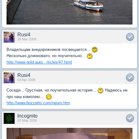
Rusi4
26 Mar 2008
Владельцам внедорожников посвещается...
Несколько длинновато, но поучительно...
http://www.gold.auto...rticles/47.html
Rusi4
03 Apr 2008
Соседи... Грустная, но поучительная история...
Надеюсь не
про наш комплекс...
http://www.bozzetto.com/neuro.htm
Incognito
03 May 2008