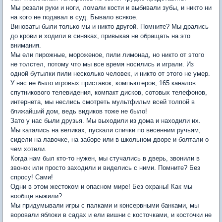
Мы резали руки и ноги, ломали кости и выбивали зубы, и никто ни
на кого не подавал в суд. Бывало всякое.
Виноваты были только мы и никто другой. Помните? Мы дрались
до крови и ходили в синяках, привыкая не обращать на это
внимания.
Мы ели пирожные, мороженое, пили лимонад, но никто от этого
не толстел, потому что мы все время носились и играли. Из
одной бутылки пили несколько человек, и никто от этого не умер.
У нас не было игровых приставок, компьютеров, 165 каналов
спутникового телевидения, компакт дисков, сотовых телефонов,
интернета, мы неслись смотреть мультфильм всей толпой в
ближайший дом, ведь видиков тоже не было!
Зато у нас были друзья. Мы выходили из дома и находили их.
Мы катались на великах, пускали спички по весенним ручьям,
сидели на лавочке, на заборе или в школьном дворе и болтали о
чем хотели.
Когда нам был кто-то нужен, мы стучались в дверь, звонили в
звонок или просто заходили и виделись с ними. Помните? Без
спросу! Сами!
Одни в этом жестоком и опасном мире! Без охраны! Как мы
вообще выжили?
Мы придумывали игры с палками и консервными банками, мы
воровали яблоки в садах и ели вишни с косточками, и косточки не