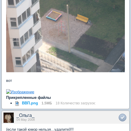
вот
Прикрепленные файлы
ВВП.png
1.5МБ
18 Количество загрузок:
_Ольга_
04 May 2008
(если такой юмор нельзя...удалите)!!!