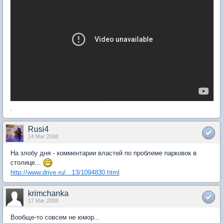
.
Rusi4
14 Mar 2008
На злобу дня - комментарии властей по проблеме парковок в
столице...
http://www.drive.ru/...13/1094830.html
krimchanka
17 Mar 2008
Вообще-то совсем не юмор...