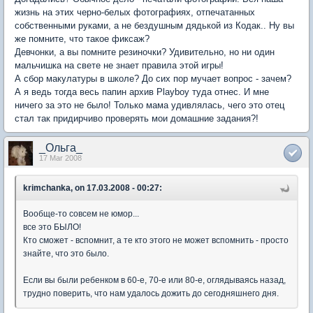
жизнь на этих черно-белых фотографиях, отпечатанных
собственными руками, а не бездушным дядькой из Кодак.. Ну вы
же помните, что такое фиксаж?
Девчонки, а вы помните резиночки? Удивительно, но ни один
мальчишка на свете не знает правила этой игры!
А сбор макулатуры в школе? До сих пор мучает вопрос - зачем?
А я ведь тогда весь папин архив Playboy туда отнес. И мне
ничего за это не было! Только мама удивлялась, чего это отец
стал так придирчиво проверять мои домашние задания?!
_Ольга_
17 Mar 2008
krimchanka, on 17.03.2008 - 00:27:
Вообще-то совсем не юмор...
все это БЫЛО!
Кто сможет - вспомнит, а те кто этого не может вспомнить - просто
знайте, что это было.
Если вы были ребенком в 60-е, 70-е или 80-е, оглядываясь назад,
трудно поверить, что нам удалось дожить до сегодняшнего дня.