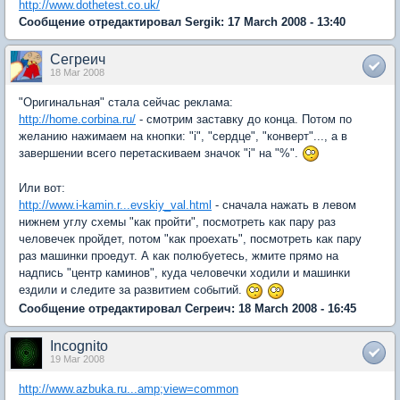
http://www.dothetest.co.uk/
Сообщение отредактировал Sergik: 17 March 2008 - 13:40
Сегреич
18 Mar 2008
"Оригинальная" стала сейчас реклама:
http://home.corbina.ru/
- смотрим заставку до конца. Потом по
желанию нажимаем на кнопки: "i", "сердце", "конверт"..., а в
завершении всего перетаскиваем значок "i" на "%".
Или вот:
http://www.i-kamin.r...evskiy_val.html
- сначала нажать в левом
нижнем углу схемы "как пройти", посмотреть как пару раз
человечек пройдет, потом "как проехать", посмотреть как пару
раз машинки проедут. А как полюбуетесь, жмите прямо на
надпись "центр каминов", куда человечки ходили и машинки
ездили и следите за развитием событий.
Сообщение отредактировал Сегреич: 18 March 2008 - 16:45
Incognito
19 Mar 2008
http://www.azbuka.ru...amp;view=common