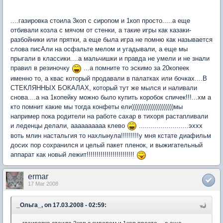
....газировка стоила 3коп с сиропом и 1коп просто.....а еще
отбивали козла с мячом от стенки, а такие игры как казаки-
разбойники или прятки, а еще была игра не помню как называется
слова писАли на осфальте мелом и угадывали, а еще мы
прыгали в классики....а мальчишки и правда не умели и не знали
правил в резиночку
...а помните то эскимо за 20копеек
именно то, а квас который продавали в палатках или бочках....В
СТЕКЛЯННЫХ БОКАЛАХ, который тут же мылся и наливали
снова....а на 1копейку можно было купить коробок спичек!!!...хм а
кто помнит какие мы тогда конфеты ели)))))))))))))))))))))мы
например пока родители на работе сахар в тихоря растапливали
и леденцы делали, аааааааааа клево
.........................эххх
воть млин настальгия то нахлынула!!!!!!!!!у мня кстате диафильм
досих пор сохранился и целый пакет пленок, и выжигательный
аппарат как новый лежит!!!!!!!!!!!!!!!!!!!!!!!!
ermar
17 Mar 2008
_Ольга_, on 17.03.2008 - 02:59: