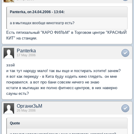
Panterka, on 24.04.2006 - 13:04:
а в мытищах вообще кинотеатр есть?
Есть пятизальный "КАРО ФИЛЬМ" в Торговом центре "КРАСНЫЙ
КИТ" на станции.
Panterka
17 May 2006
эээй
и так тут народу мало! так вы еще и постирать хотите! зачем?
я вот как перееду - в Кита буду ходить кино глядеть. он мне
понравился. а вот про бани совсем ничего не знаю
кстати в мытищах же полно фитнесс-центров, в них наверно
сауны есть?
ОрганиЗьМ
26 May 2006
Quote