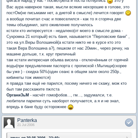
фигасе народ у нас - посмотрела и посты потёрлись
это у
Вас аура наверное такая, мысли всякие нехорошие в голове, это
постОм(не письмами нет, а диетой в смысле) лечится говорят
а вообще почитал счас и повеселился - как то я сгоряча две
темы объединил, зато оживление получилось
кстати кто интересуется - недалеко(от моего в смысле дома -
Сукромка 21 который) есть баня, называется "Перловские бани" ,
это на ул.Веры Волошиной(а кстати никто не в курсе кто это
такая Вера Волошина а?), пешком от нас 20мин., через речку, на
машине дольше, т.к. круг приличный
там кстати интересная объява висела - отключённым от горячей
воды(при предъявлении паспорта с пропиской г.Мытищи(скорее
бы уже ) - скидка 50%(один сеанс в общем зале около 250р.,
кибинеты тож имеются)
я правда там ещё не парился, посему ничего не скажу, мож кто
был там расскажите пжлста
ОрганиЗьМ
- насчёт гомофобов..., гм..., задумалси, т.е.
любители парилки суть наоборот получается, а я и не знал,
впредь в бане буду осторожнее
Panterka
21 Jul 2006
zmey, on 30.05.2006 - 23:40: