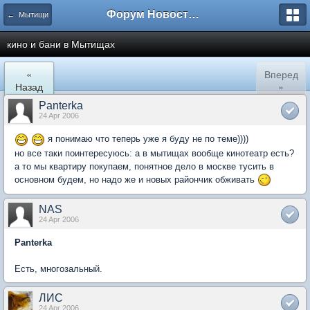
Форум Новостройки
← Мытищи
кино и бани в Мытищах
«
Вперед
Назад
»
Panterka
24 Apr 2006
я понимаю что теперь уже я буду не по теме))))
но все таки поинтересуюсь: а в мытищах вообще кинотеатр есть?
а то мы квартиру покупаем, понятное дело в москве тусить в
основном будем, но надо же и новых райончик обживать
NAS
24 Apr 2006
Panterka
Есть, многозальный.
ЛИС
24 Apr 2006