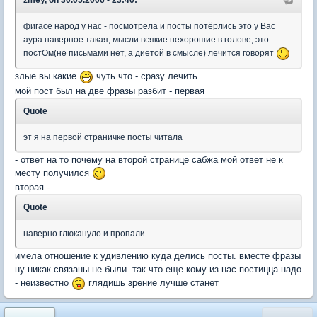
фигасе народ у нас - посмотрела и посты потёрлись это у Вас
аура наверное такая, мысли всякие нехорошие в голове, это
постОм(не письмами нет, а диетой в смысле) лечится говорят
злые вы какие
чуть что - сразу лечить
мой пост был на две фразы разбит - первая
Quote
эт я на первой страничке посты читала
- ответ на то почему на второй странице сабжа мой ответ не к
месту получился
вторая -
Quote
наверно глюкануло и пропали
имела отношение к удивлению куда делись посты. вместе фразы
ну никак связаны не были. так что еще кому из нас постицца надо
- неизвестно
глядишь зрение лучше станет