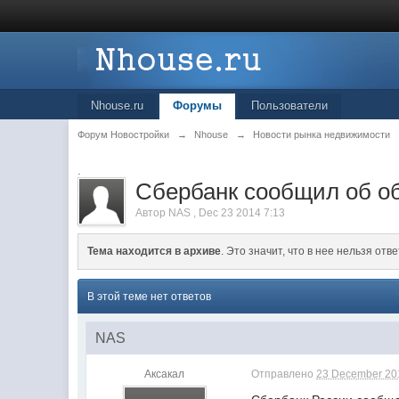
Nhouse.ru
Форумы
Пользователи
Форум Новостройки
→
Nhouse
→
Новости рынка недвижимости
.
Сбербанк сообщил об об
Автор
NAS
,
Dec 23 2014 7:13
Тема находится в архиве
. Это значит, что в нее нельзя отве
В этой теме нет ответов
NAS
Аксакал
Отправлено
23 December 201