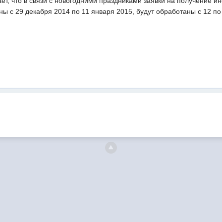
ет, что в связи с новогодними праздниками заявки на получение
аны с 29 декабря 2014 по 11 января 2015, будут обработаны с 12 п