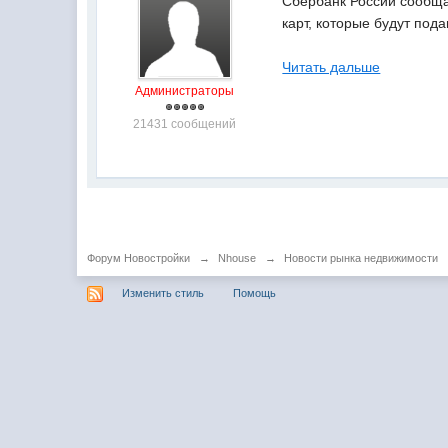
Сбербанк России сообща
карт, которые будут под
Читать дальше
Администраторы
21431 сообщений
Форум Новостройки
→
Nhouse
→
Новости рынка недвижимости
Изменить стиль
Помощь