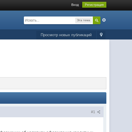
Вход
Регистрация
Эта тема
Просмотр новых публикаций
#1