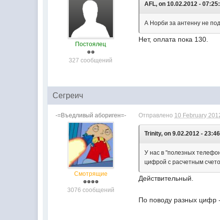
AFL, on 10.02.2012 - 07:25
А Норби за антенну не п
Нет, оплата пока 130.
Постоялец
327 сообщений
Сегреич
-=Въедливый абориген=-
Отправлено
10 February 2012
Trinity, on 9.02.2012 - 23:46
У нас в "полезных телефо
цифрой с расчетным счето
Смотрящие
Действительный.
3076 сообщений
По поводу разных цифр 