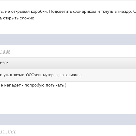
, не открывая коробки. Подсветить фонариком и ткнуть в гнездо.
а открыть сложно.
 14:48
3:50:
кнуть в гнездо. ОООчень муторно, но возможно.
е нападет - попробую потыкать )
12 - 10:31