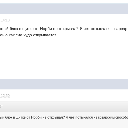
 14:10
нный блок в щитке от Норби не открывал? Я чет потыкался - варвар
оню как сие чудо открывается.
 12:50
0:
ый блок в щитке от Норби не открывал? Я чет потыкался - варварским способо