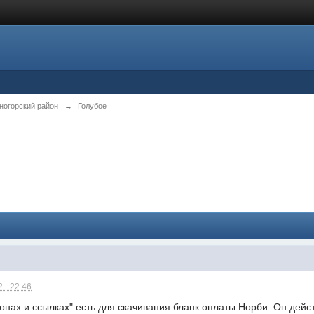
ногорский район
→
Голубое
 - 22:46
онах и ссылках" есть для скачивания бланк оплаты Норби. Он дейс