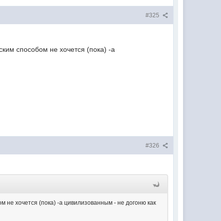
#325
ским способом не хочется (пока) -а
#326
м не хочется (пока) -а цивилизованным - не догоню как