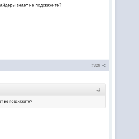
вайдеры знает не подскажите?
#329
ет не подскажите?