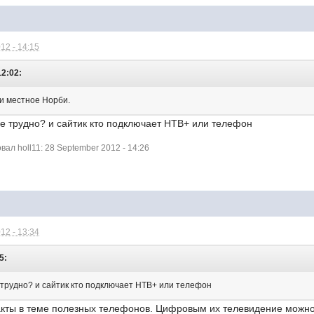
12 - 14:15
12:02:
и местное Норби.
не трудно? и сайтик кто подключает НТВ+ или телефон
л holl11: 28 September 2012 - 14:26
12 - 13:34
5:
е трудно? и сайтик кто подключает НТВ+ или телефон
такты в теме полезных телефонов. Цифровым их телевидение можно