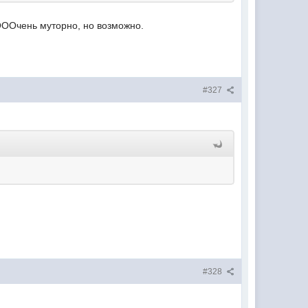
 ОООчень муторно, но возможно.
#327
#328