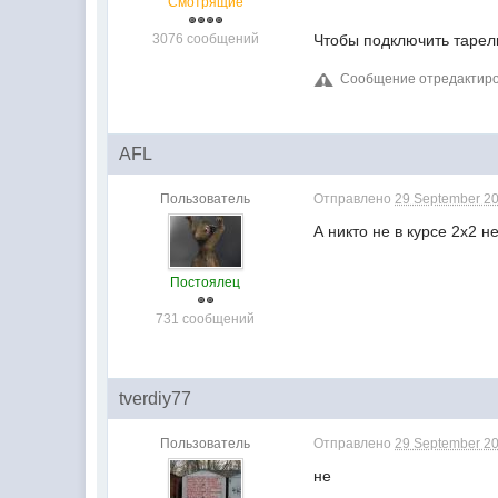
Смотрящие
3076 сообщений
Чтобы подключить тарелк
Сообщение отредактиров
AFL
Пользователь
Отправлено
29 September 20
А никто не в курсе 2х2 н
Постоялец
731 сообщений
tverdiy77
Пользователь
Отправлено
29 September 20
не