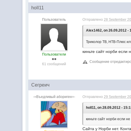
holl11
Пользователь
Отправлено
28 September 20
Alex1462, on 26.09.2012 - 
Триколор ТВ, НТВ-Плюс ил
киньте сайт норби если 
Пользователи
Сообщение отредактирова
61 сообщений
Сегреич
-=Въедливый абориген=-
Отправлено
29 September 20
holl11, on 28.09.2012 - 15:1
киньте сайт норби если н
Сайта у Норби нет. Кон