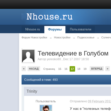
Nhouse.ru
Форумы
Пользователи
Форум Новостройки
→
Новостройки
→
Подмосковье
→
Солнеч
.
Телевидение в Голубом
Автор
yeresko80
,
Dec 17 2007 18:50
«
НАЗАД
ВПЕРЕД
»
Страниц
15
16
17
18
19
Сообщений в теме: 493
Trinity
Пользователь
Отправлено
09 February 2012
У нас в "полезных телеф