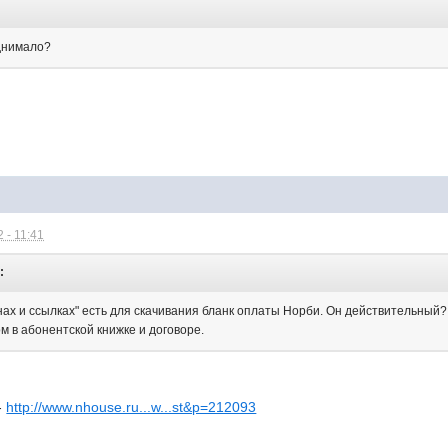
:
однимало?
 - 11:41
:
нах и ссылках" есть для скачивания бланк оплаты Норби. Он действительный?
м в абонентской книжке и договоре.
-
http://www.nhouse.ru...w...st&p=212093