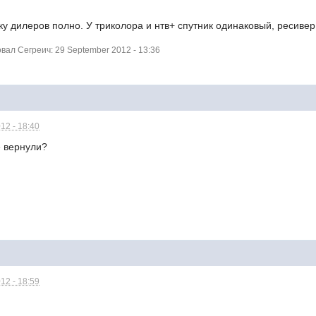
у дилеров полно. У триколора и нтв+ спутник одинаковый, ресивер
ал Сегреич: 29 September 2012 - 13:36
12 - 18:40
е вернули?
12 - 18:59