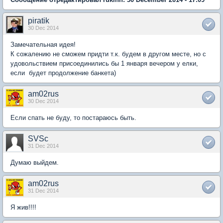
piratik
30 Dec 2014
Замечательная идея!
К сожалению не сможем придти т.к. будем в другом месте, но с
удовольствием присоединились бы 1 января вечером у елки,
если будет продолжение банкета)
am02rus
30 Dec 2014
Если спать не буду, то постараюсь быть.
SVSc
31 Dec 2014
Думаю выйдем.
am02rus
31 Dec 2014
Я жив!!!!