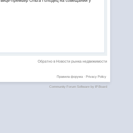
а вице-премьер Ольга Голодец на совещании у
Обратно в Новости рынка недвижимости
Правила форума
·
Privacy Policy
Community Forum Software by IP.Board