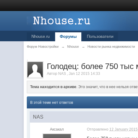
Nhouse.ru
Форумы
Пользователи
Форум Новостройки
→
Nhouse
→
Новости рынка недвижимости
.
Голодец: более 750 тыс 
Автор
NAS
,
Jan 12 2015 14:33
Тема находится в архиве
. Это значит, что в нее нельзя отве
В этой теме нет ответов
NAS
Аксакал
Отправлено
12 January 2015 