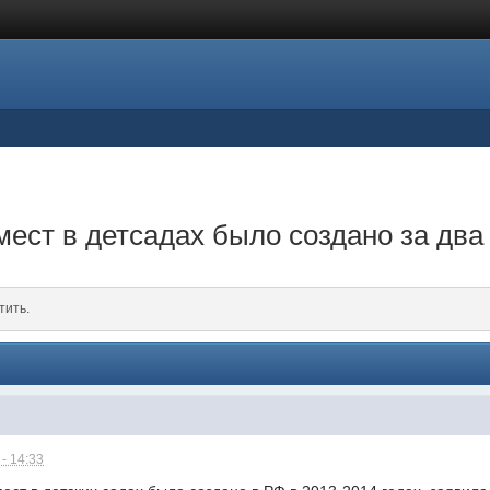
мест в детсадах было создано за два
тить.
- 14:33