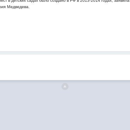
ест в детских садах было создано в РФ в 2013-2014 годах, заявил
рия Медведева.