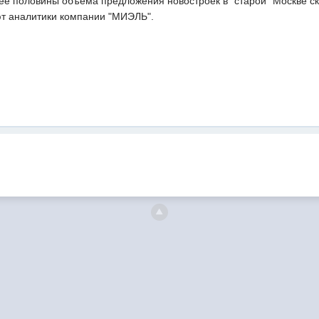
ее половины объема предложения новостроек в "старой" Москве ск
т аналитики компании "МИЭЛЬ".