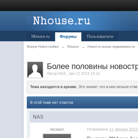
Nhouse.ru
Форумы
Пользователи
Форум Новостройки
→
Nhouse
→
Новости рынка недвижимости
.
Более половины новостр
Автор
NAS
,
Jan 12 2015 15:22
Тема находится в архиве
. Это значит, что в нее нельзя отве
В этой теме нет ответов
NAS
Аксакал
Отправлено
12 January 2015 