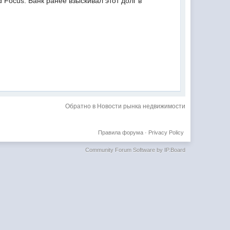
 Focus. Банк ранее взыскивал этот долг в
Обратно в Новости рынка недвижимости
Правила форума
·
Privacy Policy
Community Forum Software by IP.Board