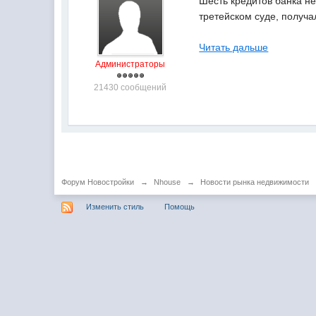
Шесть кредитов банка не
третейском суде, получ
Читать дальше
Администраторы
21430 сообщений
Форум Новостройки
→
Nhouse
→
Новости рынка недвижимости
Изменить стиль
Помощь