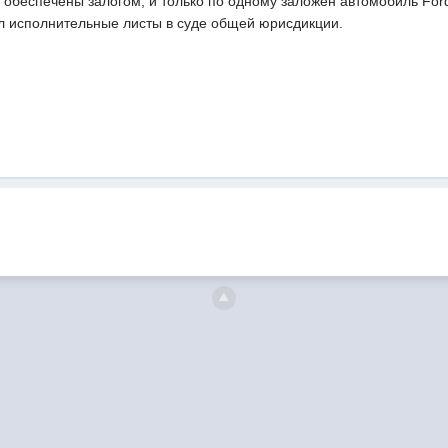
 обеспечены залогом, и только по одному заложен автомобиль Ford
ал исполнительные листы в суде общей юрисдикции.