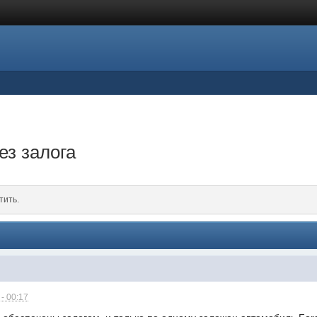
ез залога
тить.
- 00:17