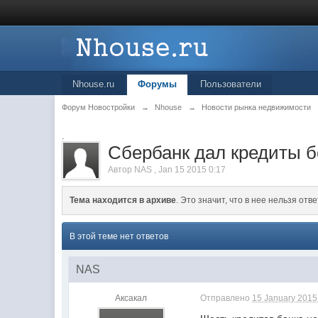
Nhouse.ru
Форумы
Пользователи
Форум Новостройки
→
Nhouse
→
Новости рынка недвижимости
.
Сбербанк дал кредиты б
Автор
NAS
,
Jan 15 2015 0:17
Тема находится в архиве
. Это значит, что в нее нельзя отве
В этой теме нет ответов
NAS
Аксакал
Отправлено
15 January 2015 