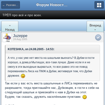
Форум Новостройки
← Разговоры обо всем
ТРЁП про всё и про всех.
«
Вперед
Назад
»
Juzeppe
24 Aug 2005
KOTESHKA, on 24.08.2005 - 14:53:
А что, у нас уже нет места на шашлыки выехать? В Дубки в гости
хорошо, а дома,в Мытищах, все-таки лучше. Даже если я и не
смогу в эти выходные вырваться, то все равно это не повод
переманивать Лиса на ПМЖ в Дубки, мотивируя тем, что Дубки
дружнее.
Так если у вас есть места шашлычные и ЛИСа переманивать не
разрешаете, тогда приглашайте нас, Дубковцев, в гости к себе на
следующий шашлык и приезжайте к нам в Дубки на этот.
Будем, так сказать, дружить населёнными пунктами.