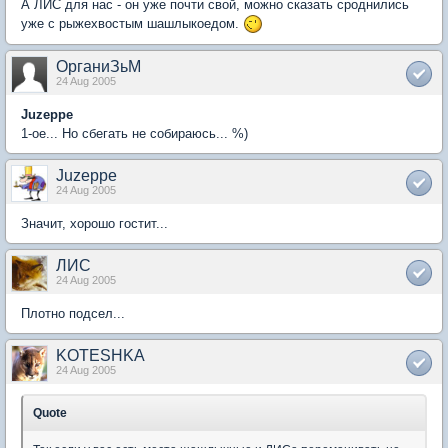
А ЛИС для нас - он уже почти свой, можно сказать сроднились
уже с рыжехвостым шашлыкоедом.
ОрганиЗьМ
24 Aug 2005
Juzeppe
1-ое... Но сбегать не собираюсь... %)
Juzeppe
24 Aug 2005
Значит, хорошо гостит...
ЛИС
24 Aug 2005
Плотно подсел...
KOTESHKA
24 Aug 2005
Quote