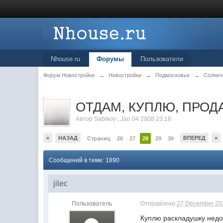
Nhouse.ru
Форумы
Пользователи
Форум Новостройки
→
Новостройки
→
Подмосковье
→
Солнеч
.
ОТДАМ, КУПЛЮ, ПРОДА
Автор
Sabikov
,
Jan 04 2008 23:18
«
НАЗАД
ВПЕРЕД
»
Страниц
26
27
28
29
30
Сообщений в теме: 1890
jilec
Пользователь
Отправлено
27 December 201
Куплю раскладушку недо