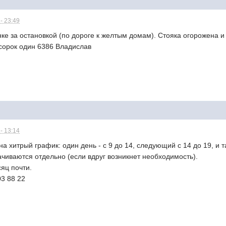
- 23:49
ке за остановкой (по дороге к желтым домам). Стояка огорожена и
 сорок один 6386 Владислав
- 13:14
а хитрый график: один день - с 9 до 14, следующий с 14 до 19, и 
чиваются отдельно (если вдруг возникнет необходимость).
яц почти.
03 88 22