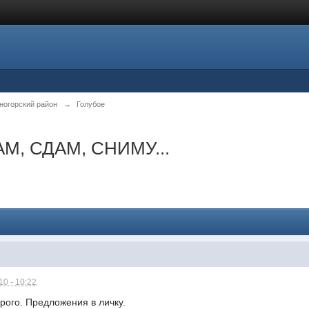
ногорский район
→
Голубое
М, СДАМ, СНИМУ...
0 - 10:22
рого. Предложения в личку.