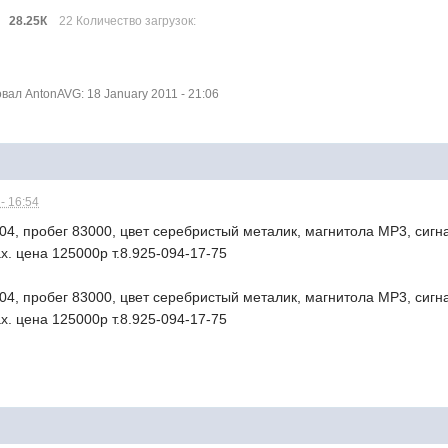
28.25К
22 Количество загрузок:
ал AntonAVG: 18 January 2011 - 21:06
- 16:54
2004, пробег 83000, цвет серебристый металик, магнитола МР3, си
х. цена 125000р т.8.925-094-17-75
2004, пробег 83000, цвет серебристый металик, магнитола МР3, си
х. цена 125000р т.8.925-094-17-75