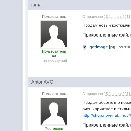
jama
Пользователь
Отправлено
13 January 2011 
Продам новый костюмчик
Прикрепленные фай
getImage.jpg
59.91К
Пользователи
139 сообщений
AntonAVG
Пользователь
Отправлено
15 January 2011 
Продам абсолютно новое 
очень приятное и стильн
http://shop.novi-nat...hop
Прикрепленные фай
Постоялец