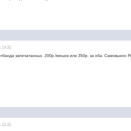
- 14:32
банда запечатанных. 200р./мешок или 350р. за оба. Самовынос Ро
- 22:32