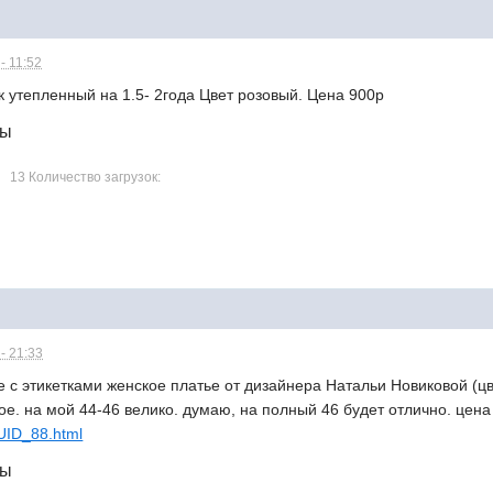
- 11:52
 утепленный на 1.5- 2года Цвет розовый. Цена 900р
лы
13 Количество загрузок:
- 21:33
с этикетками женское платье от дизайнера Натальи Новиковой (цве
ое. на мой 44-46 велико. думаю, на полный 46 будет отлично. цена
/UID_88.html
лы