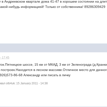
у в Андреевском квартале дома 41-47 в хорошем состоянии на длит
 какой-нибудь информацией! Только от собственника! 89286309429
- 17:45
ток.Пятницкое шоссе, 15 км от МКАД, 3 км от Зеленограда (д.Кран
з построек.Находится в лесном массиве.Отличное место для дачног
(926)573-86-68 Александр или писать в личку
л olb4uk: 15 January 2011 - 14:38