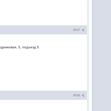
#547
дниковая, 5, подъезд 5.
#548