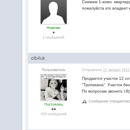
Снимем 1-комн. квартир
пожалуйста кто владеет
Новички
1 сообщений
olb4uk
Пользователь
Отправлено
12 January 2011 
Продается участок 12 со
"Тропикана". Участок бе
По вопросам звонить т.8
Сообщение отредактирова
Постоялец
420 сообщений