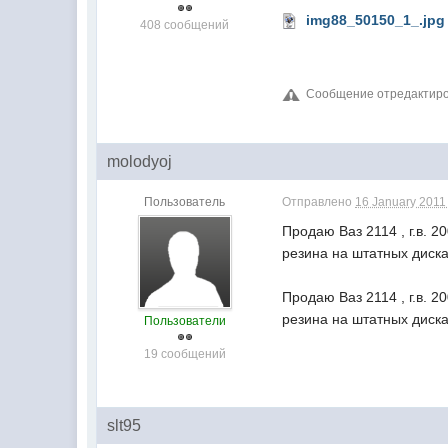
img88_50150_1_.jpg
408 сообщений
Сообщение отредактиров
molodyoj
Пользователь
Отправлено
16 January 2011 
Продаю Ваз 2114 , г.в. 
резина на штатных диска
Продаю Ваз 2114 , г.в. 
резина на штатных диска
Пользователи
19 сообщений
slt95