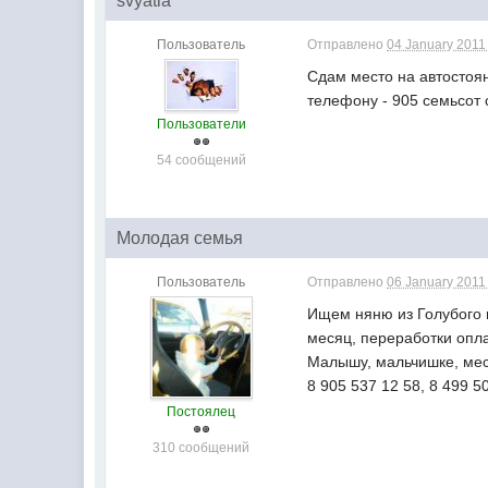
svyatla
Пользователь
Отправлено
04 January 2011 
Сдам место на автостоян
телефону - 905 семьсот
Пользователи
54 сообщений
Молодая семья
Пользователь
Отправлено
06 January 2011 
Ищем няню из Голубого н
месяц, переработки опла
Малышу, мальчишке, мес
8 905 537 12 58, 8 499 5
Постоялец
310 сообщений