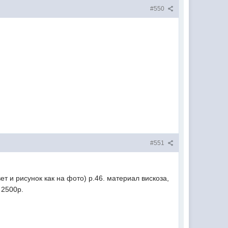
#550
#551
т и рисунок как на фото) р.46. материал вискоза,
 2500р.