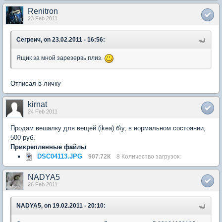
Renitron
23 Feb 2011
Сегреич, on 23.02.2011 - 16:56:
Ящик за мной зарезервь плиз.
Отписал в личку
kirnat
24 Feb 2011
Продам вешалку для вещей (ikea) б\у, в нормальном состоянии,
500 руб.
Прикрепленные файлы
DSC04113.JPG
907.72К
8 Количество загрузок:
NADYA5
26 Feb 2011
NADYA5, on 19.02.2011 - 20:10: