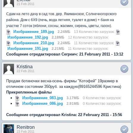
21 Feb 2011
Сдам на лето дачу в сад тов. дер. Якиманское, Солнечногорского
района. Дом с 6Х9 (печь, вода летняя, туалет в доме) + баня на
участке 7 соток (яблони, сосны, жасмин, сирень, цветы, газон).
Изображение_189.jpg
2.24МБ
13 Количество загрузок:
Изображение_192.jpg
2.18МБ
12 Количество загрузок:
Изображение_210.jpg
2.24МБ
11 Количество загрузок:
Изображение_191.jpg
2.21МБ
11 Количество загрузок:
Сообщение отредактировал Сегреич: 21 February 2011 - 13:12
Kristina
22 Feb 2011
Продам ботиночки весна-осень фирмы "Котофей" 19размер в
отличном состоянии 350руб. за каждую(89165244596 Кристина)
Прикрепленные файлы
Изображение_083.jpg
3.17МБ
0 Количество загрузок:
Изображение_086.jpg
2.91МБ
0 Количество загрузок:
Сообщение отредактировал Kristina: 22 February 2011 - 15:56
Renitron
23 Feb 2011