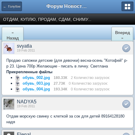
Форум Новостройки
← Голубое
ОТДАМ, КУПЛЮ, ПРОДАМ, СДАМ, СНИМУ...
«
Вперед
Назад
»
svyatla
19 Feb 2011
Продаю сапожки детские (для девочки) весна-осень "Котофей" р-
р 23. Цена 700р Желающие - писать в личку. Светлана
Прикрепленные файлы
обувь_002.jpg
180.33К
2 Количество загрузок:
обувь_003.jpg
27.73К
0 Количество загрузок:
обувь_004.jpg
193.34К
0 Количество загрузок:
NADYA5
19 Feb 2011
Отдам морскую свинку с клеткой за сок для детей 89164128180
надя
ElenaI