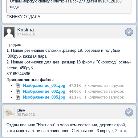
Отдам морскую свинку с клеткой за сок для детей 89164128180
надя
СВИНКУ ОТДАЛА
Kristina
27 Feb 2011
Продаю:
1. Новые резиновые сапожки ,размер 19, розовые и голубые
,300руб. каждая пара
2. Новые ботиночки для дев. размер 18 фирмы "Скороход" осень-
весна, 450руб.
89165244596
Прикрепленные файлы
Изображение_001.jpg
47.21К
3 Количество загрузок:
Изображение_002.jpg
44.06К
1 Количество загрузок:
Изображение_005.jpg
43.17К
1 Количество загрузок:
pev
28 Feb 2011
Отдам пианино "Ноктюрн" в хорошем состоянии, держит строй,
хотя много лет не настраивалось. Самовынос - 3 корпус, 2 этаж.