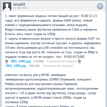
lena84
01 Mar 2011
1. пакет фирменных модных летних вещей на рост 74-80 (1-1,5
года). все фирменное в идеале. фирмы H&M (кепка, тонкий
комбез с подворачивающимися штанами, кепка модная),
Bogi(стокманн),оранж футболка привезена из США,а черная-из
Египта. весь пакет отдам за 1200р
2. шорты плавательные (можно и просто носить) фирмы GAP. по
бокам кармашки, внутри сетчатые трусики. в идеале. маркировка
3-6 мес (большимерки до р.80 спокойно на плотненького). мы
носили в 1год при росте 84. покупали за 1тыс. отдам за 400р/ в
подарок плавки на тот же возраст. тел.: 8-916-4171080
IMG_1490.jpg
1.62МБ
5 Количество загрузок:
IMG_1495.jpg
468.08К
4 Количество загрузок:
комплект на весну д/м р.80-86. мембрана:
-мембранная куртка-ветровка LEMMI (Германия). конкурент
Реймы,произ-во для внутреннего рынка Германии.
ветронепроницаемая, водооталкивающая ткань, потоотделение.
носили с +15 и даже летом под футболку, когда дождь. супер
куртка! в идеале. р.80-86.новая стоила 2500р. отдам за
половину-1200р
-штаны X-tream мембрана (конкурент Рейме, но