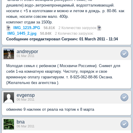
дешевле).водо-,ветронепроницаемый, водоотталкивающий.
носили с +5 в колготками и можно и летом в дождь. р. 80-86. как
новые, носили совсем мало. 400р.
комплект отдам за 1500р.
IMG_1219.JPG
56.81К
2 Количество загрузок:
IMG_1445_2.jpg
50.84К
2 Количество загрузок:
Сообщение отредактировал Сегреич: 01 March 2011 - 11:34
andreypor
01 Mar 2011
Молодая семья с ребенком ( Москвичи Россияни). Снимет для
себя 1-на комнатную квартиру. Чистоту, порядок и свое
временную оплату гарантируем. т. 8-925-062-88-86 Оксана.
(Желательно без агентства ).
evgensp
06 Mar 2011
обменяю 9 наклеек от реала на тортик к 8 марта
bna
06 Mar 2011