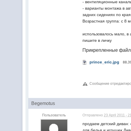
- вентиляционные каналы
- варианты монтажа в а
задних сидениях по кра
Возрастная группа: с 8 ме
использовалось мало, в 
пишите в личку
Прикрепленные фай
prince_eric.jpg
88.3
Сообщение отредактиров
Begemotus
Пользователь
Отправлено
23 April 2011 - 2
продаем детский диван:
для белья и игрушек.Див