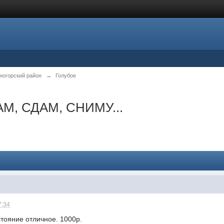
ногорский район
→
Голубое
М, СДАМ, СНИМУ...
7:34
тояние отличное. 1000р.