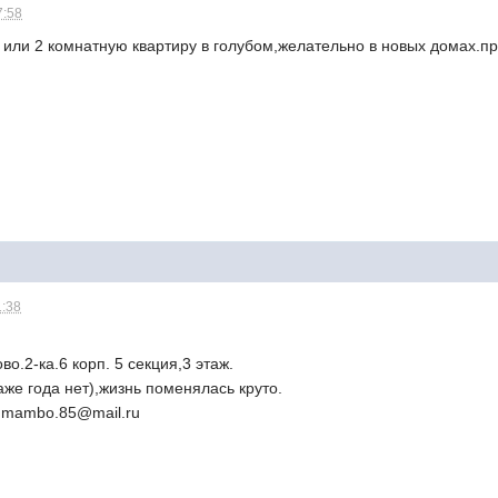
7:58
 или 2 комнатную квартиру в голубом,желательно в новых домах.п
1:38
о.2-ка.6 корп. 5 секция,3 этаж.
аже года нет),жизнь поменялась круто.
и mambo.85@mail.ru