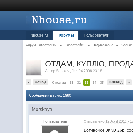
Nhouse.ru
Форумы
Пользователи
Форум Новостройки
→
Новостройки
→
Подмосковье
→
Солнеч
.
ОТДАМ, КУПЛЮ, ПРОДА
Автор
Sabikov
,
Jan 04 2008 23:18
«
НАЗАД
ВПЕРЕД
»
Страниц
31
32
33
34
35
Сообщений в теме: 1890
Morskaya
Пользователь
Отправлено
12 April 2011 - 1
Ботиночки ЭККО 26р. сос