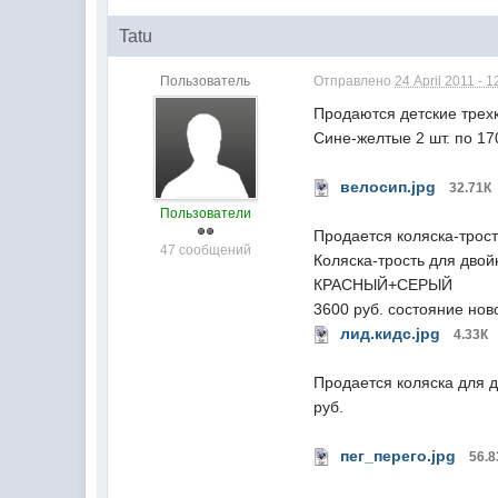
Tatu
Пользователь
Отправлено
24 April 2011 - 1
Продаются детские трех
Сине-желтые 2 шт. по 17
велосип.jpg
32.71К
Пользователи
Продается коляска-трост
47 сообщений
Коляска-трость для двой
КРАСНЫЙ+СЕРЫЙ
3600 руб. состояние нов
лид.кидс.jpg
4.33К
Продается коляска для дв
руб.
пег_перего.jpg
56.8