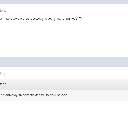
3:27
та, по самому высокому месту на спинке???
0:48
3:27:
, по самому высокому месту на спинке???