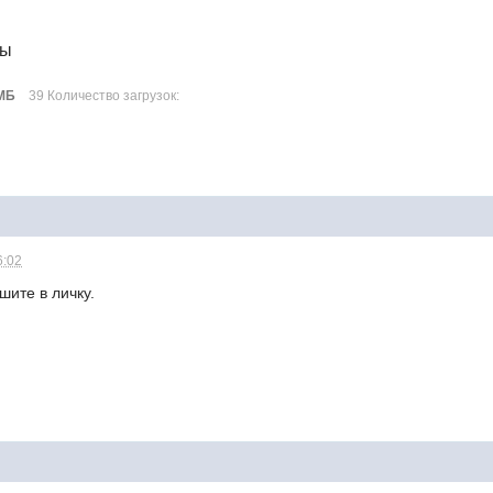
лы
5МБ
39 Количество загрузок:
6:02
шите в личку.