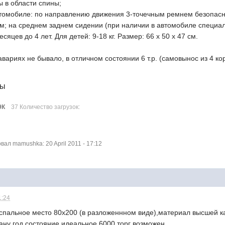
 в области спины;
втомобиле: по направлению движения 3-точечным ремнем безопасн
ям; на среднем заднем сидении (при наличии в автомобиле специал
сяцев до 4 лет. Для детей: 9-18 кг. Размер: 66 х 50 х 47 cм.
авариях не бывало, в отличном состоянии 6 т.р. (самовынос из 4 ко
лы
9К
37 Количество загрузок:
ал mamushka: 20 April 2011 - 17:12
1:24
 спальное место 80х200 (в разложеннном виде),материал высшей 
ану год,состояние идеальное.6000 торг возможен.