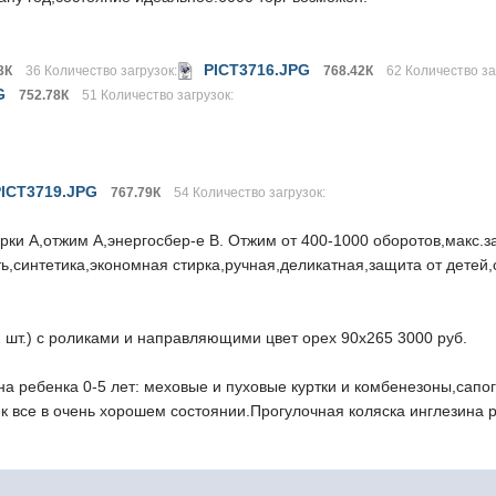
PICT3716.JPG
3К
36 Количество загрузок:
768.42К
62 Количество за
G
752.78К
51 Количество загрузок:
PICT3719.JPG
767.79К
54 Количество загрузок:
ки А,отжим А,энергосбер-е В. Отжим от 400-1000 оборотов,макс.заг
ь,синтетика,экономная стирка,ручная,деликатная,защита от детей,
 шт.) с роликами и направляющими цвет орех 90х265 3000 руб.
 ребенка 0-5 лет: меховые и пуховые куртки и комбенезоны,сапоги
к все в очень хорошем состоянии.Прогулочная коляска инглезина р