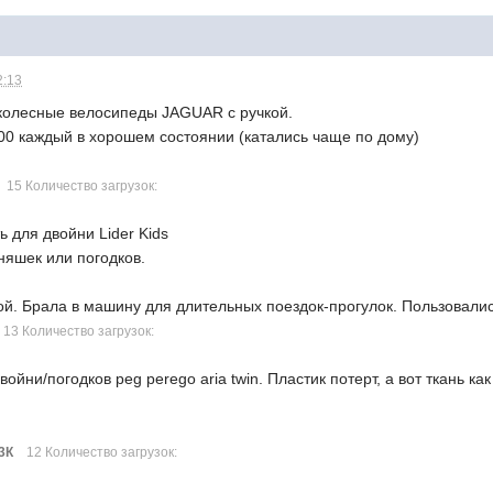
2:13
колесные велосипеды JAGUAR с ручкой.
00 каждый в хорошем состоянии (катались чаще по дому)
15 Количество загрузок:
ь для двойни Lider Kids
няшек или погодков.
ой. Брала в машину для длительных поездок-прогулок. Пользовалис
13 Количество загрузок:
ойни/погодков peg perego aria twin. Пластик потерт, а вот ткань к
3К
12 Количество загрузок: