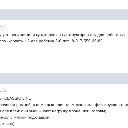
5:08
у уже ненужно)или куплю дешево детскую кроватку для ребенка до 2
сло -кровать 1.5 для ребенка 5-6 лет...8-917-550-36-82
7:03
er CLASSIC LINE
 плечевых ремней, с помощью единого механизма, фиксирующего р
 для плеч: они уменьшают нагрузку в зоне шеи, головы;
ехол с мягкой подкладкой;
ых, сон);