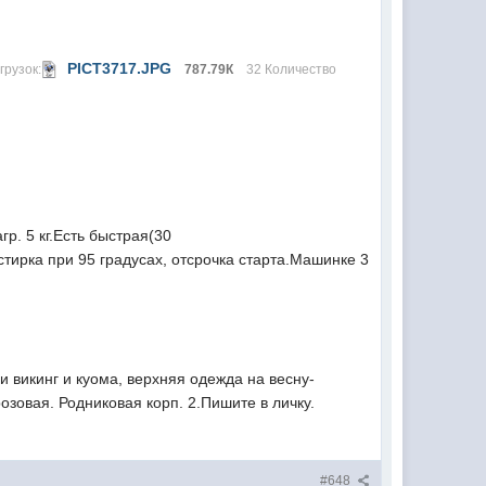
PICT3717.JPG
грузок:
787.79К
32 Количество
р. 5 кг.Есть быстрая(30
стирка при 95 градусах, отсрочка старта.Машинке 3
 викинг и куома, верхняя одежда на весну-
озовая. Родниковая корп. 2.Пишите в личку.
#648