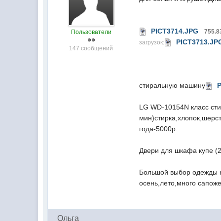
PICT3714.JPG
755.8
Пользователи
PICT3713.JP
загрузок:
147 сообщений
стиральную машину
LG WD-10154N класс стир
мин)стирка,хлопок,шерст
года-5000р.
Двери для шкафа купе (2
Большой выбор одежды на
осень,лето,много сапоже
_Ольга_