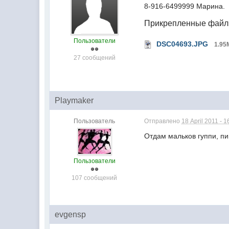
8-916-6499999 Марина.
Прикрепленные фай
Пользователи
DSC04693.JPG
1.9
27 сообщений
Playmaker
Пользователь
Отправлено
18 April 2011 - 1
Отдам мальков гуппи, пи
Пользователи
107 сообщений
evgensp