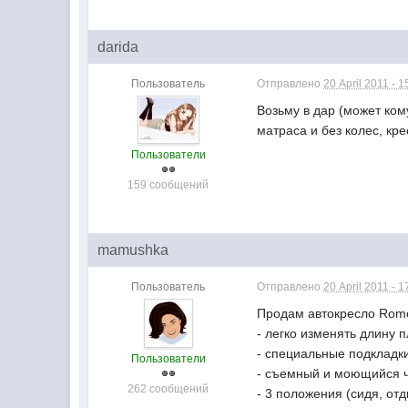
darida
Пользователь
Отправлено
20 April 2011 - 1
Возьму в дар (может ком
матраса и без колес, кре
Пользователи
159 сообщений
mamushka
Пользователь
Отправлено
20 April 2011 - 1
Продам автокресло Rom
- легко изменять длину
- специальные подкладки
Пользователи
- съемный и моющийся ч
262 сообщений
- 3 положения (сидя, отд