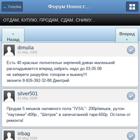
Форум Новостройки
← Голубое
ОТДАМ, КУПЛЮ, ПРОДАМ, СДАМ, СНИМУ...
«
Вперед
Назад
»
dimulia
01 May 2008
Есть 40 красных полнотелых кирпичей,диван маленький
раскладывается вперед,забрать надо до 03.05.08
не заберете разрублю топором и выкину!!!
звоните 8-926-392-32-88 Дмитрий.
silver501
01 May 2008
Продам 5 мешков наливного пола "IVSIL"- 200р/мешок, рулон
"паутинки"-400р., "Шетрок" в запечатанной таре-650р. Остатки от
ремонта!
iribag
02 May 2008