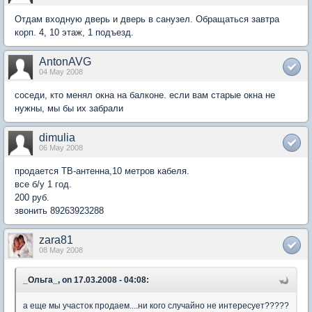
Отдам входную дверь и дверь в санузел. Обращаться завтра
корп. 4, 10 этаж, 1 подъезд.
AntonAVG
04 May 2008
соседи, кто менял окна на балконе. если вам старые окна не
нужны, мы бы их забрали
dimulia
06 May 2008
продается ТВ-антенна,10 метров кабеля.
все б/у 1 год.
200 руб.
звонить 89263923288
zara81
08 May 2008
_Ольга_, on 17.03.2008 - 04:08:
а еще мы участок продаем....ни кого случайно не интересует?????