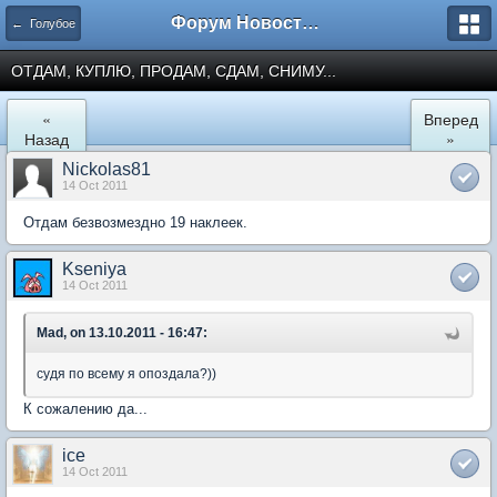
Форум Новостройки
← Голубое
ОТДАМ, КУПЛЮ, ПРОДАМ, СДАМ, СНИМУ...
«
Вперед
Назад
»
Nickolas81
14 Oct 2011
Отдам безвозмездно 19 наклеек.
Kseniya
14 Oct 2011
Mad, on 13.10.2011 - 16:47:
судя по всему я опоздала?))
К сожалению да...
ice
14 Oct 2011