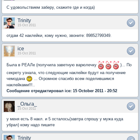
С удовольствием заберу, скажите где и когда)
Trinity
15 Oct 2011
отдам 42 наклейки, кому нужно, звоните: 89852799349.
ice
15 Oct 2011
Была в РЕАЛе (получила заветную варюлечку
)... По
секрету узнала, что следующие наклейки будут на получение
чемодана
... Огромное спасибо всем поделившимся
наклейками!!!..
Сообщение отредактировал ice: 15 October 2011 - 20:52
_Ольга_
15 Oct 2011
у меня есть 8 накл. и 5 осталось(завтра спрошу у мужа куда
убрал) кому надо пишите
Trinity