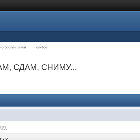
ногорский район
→
Голубое
М, СДАМ, СНИМУ...
5:57
9:25: