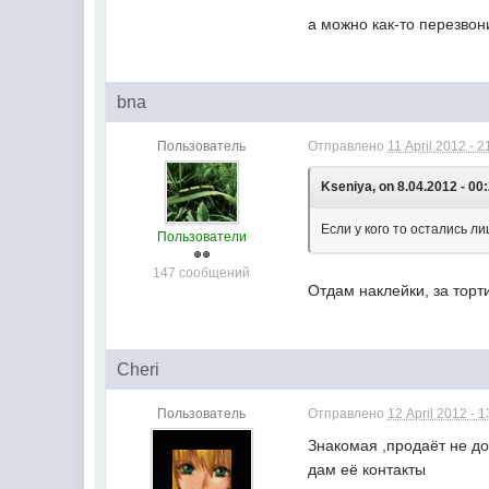
а можно как-то перезвони
bna
Пользователь
Отправлено
11 April 2012 - 2
Kseniya, on 8.04.2012 - 00
Если у кого то остались л
Пользователи
147 сообщений
Отдам наклейки, за торт
Cheri
Пользователь
Отправлено
12 April 2012 - 1
Знакомая ,продаёт не до
дам её контакты