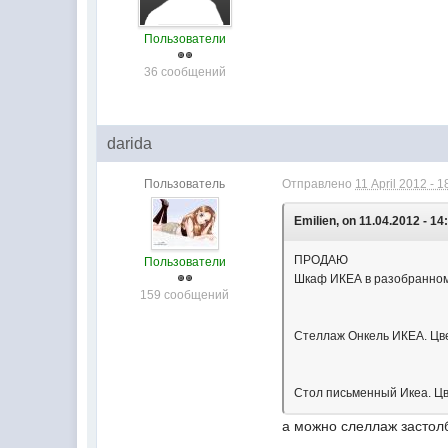
Пользователи
36 сообщений
darida
Пользователь
Отправлено
11 April 2012 - 1
Emilien, on 11.04.2012 - 14
ПРОДАЮ
Пользователи
Шкаф ИКЕА в разобранном в
159 сообщений
Стеллаж Онкель ИКЕА. Цвет
Стол письменный Икеа. Цве
а можно слеллаж застол