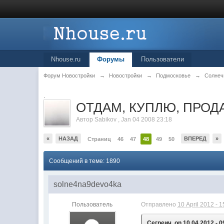
Nhouse.ru
Форумы
Пользователи
Форум Новостройки
→
Новостройки
→
Подмосковье
→
Солнеч
.
ОТДАМ, КУПЛЮ, ПРОДА
Автор
Sabikov
,
Jan 04 2008 23:18
«
НАЗАД
ВПЕРЕД
»
Страниц
46
47
48
49
50
Сообщений в теме: 1890
solne4na9devo4ka
Пользователь
Отправлено
10 April 2012 - 1
Сегреич, on 10.04.2012 - 0