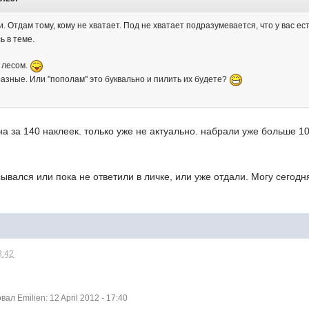
. Отдам тому, кому не хватает. Под не хватает подразумевается, что у вас ес
ь в теме.
 лесом.
азные. Или "пополам" это буквально и пилить их будете?
а за 140 наклеек. только уже не актуально. набрали уже больше 1
сывался или пока не ответили в личке, или уже отдали. Могу сегод
3:42
л Emilien: 12 April 2012 - 17:40