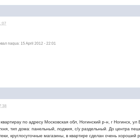
1:07
л naqua: 15 April 2012 - 22:01
7:38
артирау по адресу Московская обл, Ногинский р-н, г Ногинск, ул Бе
 кухня, тип дома: панельный, лоджия, с/у раздельный. До центра пе
теки, круглосуточные магазины, в квартире сделан очень хороший р