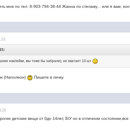
ть мне по тел. 8-903-794-38-44 Жанна по стелажу... или я вам, конт
1:01
:21:
ишние наклейки, мы тоже бы забрали), не хватает 10 шт
ик (Наполеон)
Пишите в личку.
3:29
рогие детские вещи от 0до 14лет, Б\У но в отличном состоянии,вс