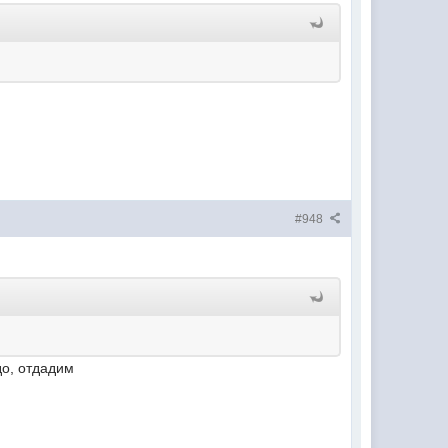
#948
до, отдадим