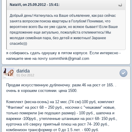
NataVi, on 25.09.2012 - 15:41:
Добрый день! Наткнулась на Ваше объявление, как раз сейчас
занята вопросом поиска квартиры в Голубом! Понимаю, что
вероятнее всего Вы ее уже сдали, но всякое бывает! Если Ваше
предложение еще актуально, пожалуйста откликнитесь! Мы
молодая семейная пара, без детей и животных! Заранее
спасибо)))
я собираюсь сдать однушку в пятом корпусе. Если интересно -
напишите мне на почту sommthink@gmail.com
darida
01 Oct 2012
Продам искусственную дубленочку. разм.46 на рост от 165. .
очень в хорошем состоянии. цена 1500.
Комплект (весна-осень) на 12 мес.(74 см)-100 руб, комплект
"Фантики" на рост 68 – 250 руб., носочки с "чешками" новые,
только померили (не подошел размер) - 100 руб., шапочка и
варежки -100руб., утепленные штанишки на рост 68- 150 руб.,
курточка х/б сверху приятный плюш на рост 74- 200 руб.,
комбенизон трансформер от 0 до 1.5 лет. - 600 руб.