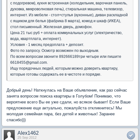
с подогревом), кухня встроенная (холодильник, варочная панель,
духовка, микроволновая печь), стиральная машина, телевизор,
интернет. Из мебели - стол+стулья (кухонные), диван раскладной
с ящиком для белья (фабрика 8 марта), комод и шкаф (ИКЕА),
стол письменный. Железная дверь, домофон.
Цена 21 тыс руб + оплата коммунальных услуг (электричество,
вода, квартплата, интернет).
Условия - 1 месяц предоплата + депозит.
Фото по запросу. Осмотр возможен по выходным.
По всем вопросам звоните 892666189три четыре или пишите
6618455@gmail.com.
Ищу порядочных людей, которым можно доверить квартиру,
которые готовы содержать ее в чистоте и порядке.
Добрый день! Наткнулась на Ваше объявление, как раз сейчас
занята вопросом поиска квартиры в Голубом! Понимаю, что
вероятнее всего Вы ее уже сдали, но всякое бывает! Если Ваше
предложение еще актуально, пожалуйста откликнитесь! Мы
молодая семейная пара, без детей и животных! Заранее
спасибо)))
Alex1462
25 Sep 2012