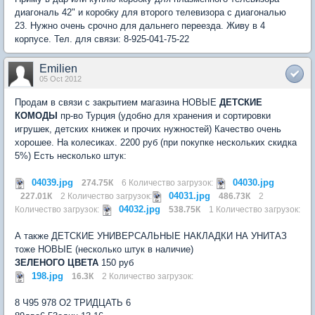
диагональ 42" и коробку для второго телевизора с диагональю
23. Нужно очень срочно для дальнего переезда. Живу в 4
корпусе. Тел. для связи: 8-925-041-75-22
Emilien
05 Oct 2012
Продам в связи с закрытием магазина НОВЫЕ
ДЕТСКИЕ
КОМОДЫ
пр-во Турция (удобно для хранения и сортировки
игрушек, детских книжек и прочих нужностей) Качество очень
хорошее. На колесиках. 2200 руб (при покупке нескольких скидка
5%) Есть несколько штук:
04039.jpg
04030.jpg
274.75К
6 Количество загрузок:
04031.jpg
227.01К
2 Количество загрузок:
486.73К
2
04032.jpg
Количество загрузок:
538.75К
1 Количество загрузок:
А также ДЕТСКИЕ УНИВЕРСАЛЬНЫЕ НАКЛАДКИ НА УНИТАЗ
тоже НОВЫЕ (несколько штук в наличие)
ЗЕЛЕНОГО ЦВЕТА
150 руб
198.jpg
16.3К
2 Количество загрузок:
8 Ч95 978 О2 ТРИДЦАТЬ 6