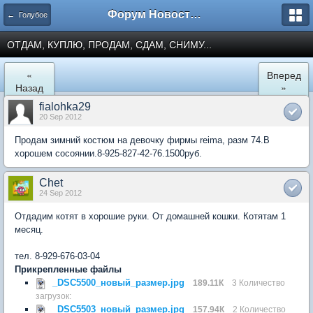
Форум Новостройки
← Голубое
ОТДАМ, КУПЛЮ, ПРОДАМ, СДАМ, СНИМУ...
«
Вперед
Назад
»
fialohka29
20 Sep 2012
Продам зимний костюм на девочку фирмы reima, разм 74.В
хорошем сосоянии.8-925-827-42-76.1500руб.
Chet
24 Sep 2012
Отдадим котят в хорошие руки. От домашней кошки. Котятам 1
месяц.
тел. 8-929-676-03-04
Прикрепленные файлы
_DSC5500_новый_размер.jpg
189.11К
3 Количество
загрузок:
_DSC5503_новый_размер.jpg
157.94К
2 Количество