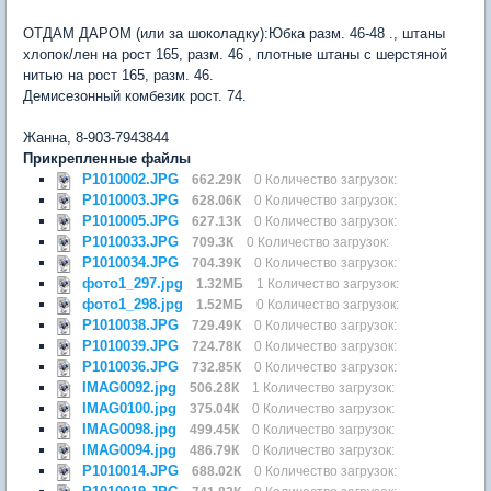
ОТДАМ ДАРОМ (или за шоколадку):Юбка разм. 46-48 ., штаны
хлопок/лен на рост 165, разм. 46 , плотные штаны с шерстяной
нитью на рост 165, разм. 46.
Демисезонный комбезик рост. 74.
Жанна, 8-903-7943844
Прикрепленные файлы
P1010002.JPG
662.29К
0 Количество загрузок:
P1010003.JPG
628.06К
0 Количество загрузок:
P1010005.JPG
627.13К
0 Количество загрузок:
P1010033.JPG
709.3К
0 Количество загрузок:
P1010034.JPG
704.39К
0 Количество загрузок:
фото1_297.jpg
1.32МБ
1 Количество загрузок:
фото1_298.jpg
1.52МБ
0 Количество загрузок:
P1010038.JPG
729.49К
0 Количество загрузок:
P1010039.JPG
724.78К
0 Количество загрузок:
P1010036.JPG
732.85К
0 Количество загрузок:
IMAG0092.jpg
506.28К
1 Количество загрузок:
IMAG0100.jpg
375.04К
0 Количество загрузок:
IMAG0098.jpg
499.45К
0 Количество загрузок:
IMAG0094.jpg
486.79К
0 Количество загрузок:
P1010014.JPG
688.02К
0 Количество загрузок: