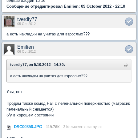
89два6 53один 13 16
Сообщение отредактировал Emilien: 09 October 2012 - 22:10
tverdiy77
05 Oct 2012
а есть накладки на унитаз для взрослых???
Emilien
06 Oct 2012
tverdiy77, on 5.10.2012 - 14:30:
а есть накладки на унитаз для взрослых???
Увы, нет.
Продам также комод Pali с пеленальной поверхностью (матрасик
пеленальный снимается)
б/у в хорошем состоянии
DSC00356.JPG
119.78К
3 Количество загрузок: