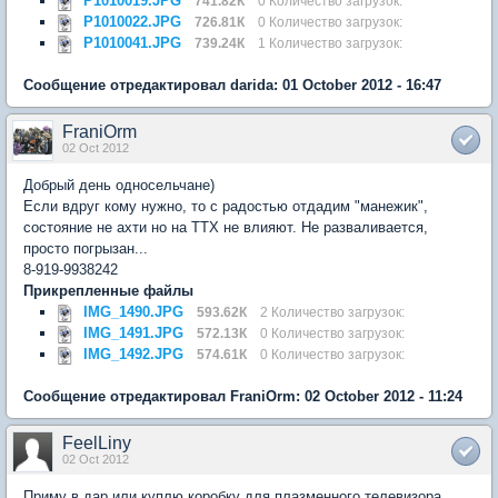
P1010019.JPG
741.82К
0 Количество загрузок:
P1010022.JPG
726.81К
0 Количество загрузок:
P1010041.JPG
739.24К
1 Количество загрузок:
Сообщение отредактировал darida: 01 October 2012 - 16:47
FraniOrm
02 Oct 2012
Добрый день односельчане)
Если вдруг кому нужно, то с радостью отдадим "манежик",
состояние не ахти но на ТТХ не влияют. Не разваливается,
просто погрызан...
8-919-9938242
Прикрепленные файлы
IMG_1490.JPG
593.62К
2 Количество загрузок:
IMG_1491.JPG
572.13К
0 Количество загрузок:
IMG_1492.JPG
574.61К
0 Количество загрузок:
Сообщение отредактировал FraniOrm: 02 October 2012 - 11:24
FeelLiny
02 Oct 2012
Приму в дар или куплю коробку для плазменного телевизора