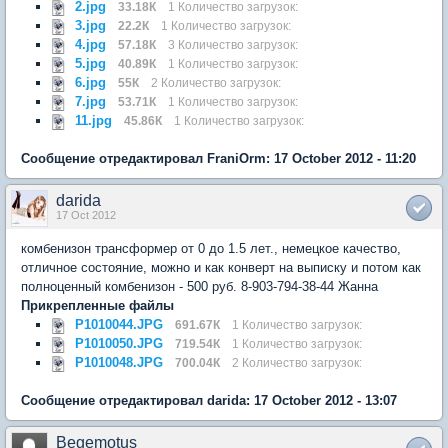
2.jpg
33.18К
1 Количество загрузок:
3.jpg
22.2К
1 Количество загрузок:
4.jpg
57.18К
3 Количество загрузок:
5.jpg
40.89К
1 Количество загрузок:
6.jpg
55К
2 Количество загрузок:
7.jpg
53.71К
1 Количество загрузок:
11.jpg
45.86К
1 Количество загрузок:
Сообщение отредактировал FraniOrm: 17 October 2012 - 11:20
darida
17 Oct 2012
комбенизон трансформер от 0 до 1.5 лет., немецкое качество,
отличное состояние, можно и как конверт на выписку и потом как
полноценный комбенизон - 500 руб. 8-903-794-38-44 Жанна
Прикрепленные файлы
P1010044.JPG
691.67К
1 Количество загрузок:
P1010050.JPG
719.54К
1 Количество загрузок:
P1010048.JPG
700.04К
2 Количество загрузок:
Сообщение отредактировал darida: 17 October 2012 - 13:07
Begemotus