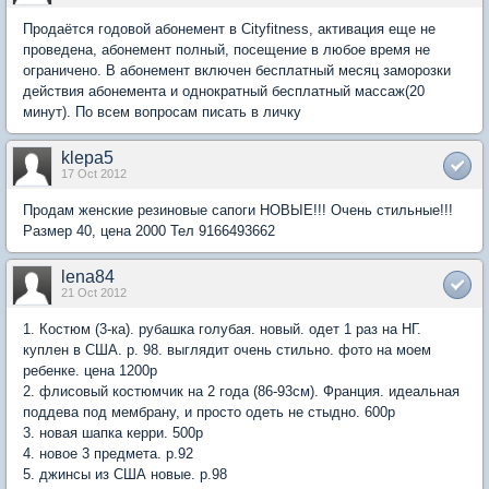
Продаётся годовой абонемент в Cityfitness, активация еще не
проведена, абонемент полный, посещение в любое время не
ограничено. В абонемент включен бесплатный месяц заморозки
действия абонемента и однократный бесплатный массаж(20
минут). По всем вопросам писать в личку
klepa5
17 Oct 2012
Продам женские резиновые сапоги НОВЫЕ!!! Очень стильные!!!
Размер 40, цена 2000 Тел 9166493662
lena84
21 Oct 2012
1. Костюм (3-ка). рубашка голубая. новый. одет 1 раз на НГ.
куплен в США. р. 98. выглядит очень стильно. фото на моем
ребенке. цена 1200р
2. флисовый костюмчик на 2 года (86-93см). Франция. идеальная
поддева под мембрану, и просто одеть не стыдно. 600р
3. новая шапка керри. 500р
4. новое 3 предмета. р.92
5. джинсы из США новые. р.98