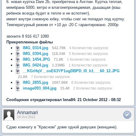
6. новая куртка Dare 2b, приобретена в Англии. Куртка теплая,
мембрана 5000, ветро и влагонепроницаемая, дышащая (ваш
ребенок всегда будет в тепле и не вспотеет),
имеет внутри снежную юбку, чтобы снег не попадал под куртку.
Температурный режим от +10 до -20 С гарантировано. 2000р
звоните 8 916 417 1080
Прикрепленные файлы
IMG_0314.jpg
542.79К
4 Количество загрузок:
IMG_0304.jpg
118.34К
5 Количество загрузок:
IMG_1454.JPG
71.8К
1 Количество загрузок:
IMG_0424.jpg
1.33МБ
1 Количество загрузок:
__KGrHqV__osE63YP1ugDBPD_I0_h1___60_12.JPG
21.6К
7 Количество загрузок:
IMG_2855.jpg
1007.96К
6 Количество загрузок:
image093_004.jpg
15.4К
2 Количество загрузок:
Сообщение отредактировал lena84: 21 October 2012 - 08:32
Annamari
24 Oct 2012
Сдаю комнату в "Красном" доме одной девушке (женщине).