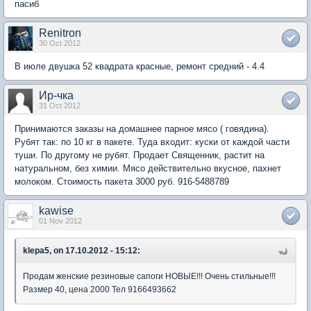
пасиб
Renitron
30 Oct 2012
В июле двушка 52 квадрата красные, ремонт средний - 4.4
Ир-чка
31 Oct 2012
Принимаются заказы на домашнее парное мясо ( говядина).
Рубят так: по 10 кг в пакете. Туда входит: куски от каждой части
туши. По другому не рубят. Продает Священник, растит на
натуральном, без химии. Мясо действительно вкусное, пахнет
молоком. Стоимость пакета 3000 руб. 916-5488789
kawise
01 Nov 2012
klepa5, on 17.10.2012 - 15:12:
Продам женские резиновые сапоги НОВЫЕ!!! Очень стильные!!!
Размер 40, цена 2000 Тел 9166493662