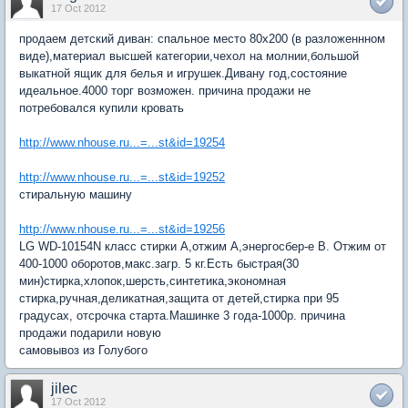
17 Oct 2012
продаем детский диван: спальное место 80х200 (в разложеннном
виде),материал высшей категории,чехол на молнии,большой
выкатной ящик для белья и игрушек.Дивану год,состояние
идеальное.4000 торг возможен. причина продажи не
потребовался купили кровать
http://www.nhouse.ru...=...st&id=19254
http://www.nhouse.ru...=...st&id=19252
стиральную машину
http://www.nhouse.ru...=...st&id=19256
LG WD-10154N класс стирки А,отжим А,энергосбер-е В. Отжим от
400-1000 оборотов,макс.загр. 5 кг.Есть быстрая(30
мин)стирка,хлопок,шерсть,синтетика,экономная
стирка,ручная,деликатная,защита от детей,стирка при 95
градусах, отсрочка старта.Машинке 3 года-1000р. причина
продажи подарили новую
самовывоз из Голубого
jilec
17 Oct 2012