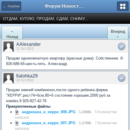
Форум Новостройки
← Голубое
ОТДАМ, КУПЛЮ, ПРОДАМ, СДАМ, СНИМУ...
«
Вперед
Назад
»
AAlexander
11 Oct 2012
Продам однокомнатную квартиру (красные дома). Собственник. 8-
926-686-65-шесть-пять. Александр.
fialohka29
12 Oct 2012
Продам зимний комбинезон,после одного ребенка.фирма
"КЕРРИ",рост74+6см,80+6 состояние хорошее,2000 руб за
комбез.8 925-827-42-76
Прикрепленные файлы
андрюшка_и_керри_008.JPG
1.26МБ
5 Количество
загрузок:
андрюшка_и_керри_007.JPG
1.27МБ
7 Количество
загрузок: