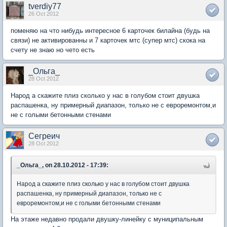
tverdiy77
26 Oct 2012
поменяю на что нибудь интересное 6 карточек билайна (будь на
связи) не активированны и 7 карточек мтс (супер мтс) скока на
счету не знаю но чето есть
_Ольга_
28 Oct 2012
Народ а скажите плиз сколько у нас в голубом стоит двушка
распашенка, ну примерный диапазон, только не с евроремонтом,и
не с голыми бетонными стенами
Сегреич
28 Oct 2012
_Ольга_, on 28.10.2012 - 17:39:
Народ а скажите плиз сколько у нас в голубом стоит двушка
распашенка, ну примерный диапазон, только не с
евроремонтом,и не с голыми бетонными стенами
На этаже недавно продали двушку-линейку с муниципальным