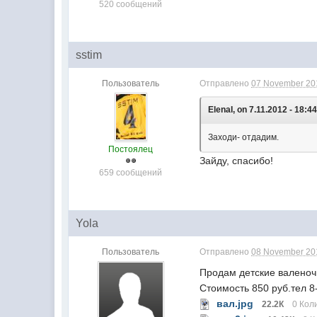
520 сообщений
sstim
Пользователь
Отправлено
07 November 201
ElenaI, on 7.11.2012 - 18:44
Заходи- отдадим.
Постоялец
Зайду, спасибо!
659 сообщений
Yola
Пользователь
Отправлено
08 November 201
Продам детские валеноч
Стоимость 850 руб.тел 8
вал.jpg
22.2К
0 Кол