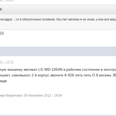
6:
ли вдруг ...то я обязательно позвоню. На счет молока я не знаю, у них вся м
)))
2 - 12:22
ную машинку автомат LG WD-1054N в рабочем состоянии в эксплуат
ешает, самовынос 2 й корпус звоните 8-926 пять пять О 8 восемь З
виде
ал Begemotus: 05 November 2012 - 19:59