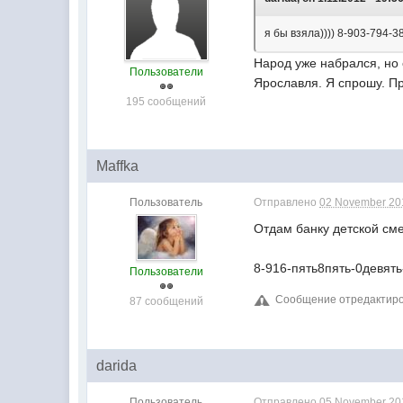
я бы взяла)))) 8-903-794-3
Народ уже набрался, но е
Пользователи
Ярославля. Я спрошу. Пр
195 сообщений
Maffka
Пользователь
Отправлено
02 November 201
Отдам банку детской сме
8-916-пять8пять-0девят
Пользователи
Сообщение отредактиров
87 сообщений
darida
Пользователь
Отправлено
05 November 201