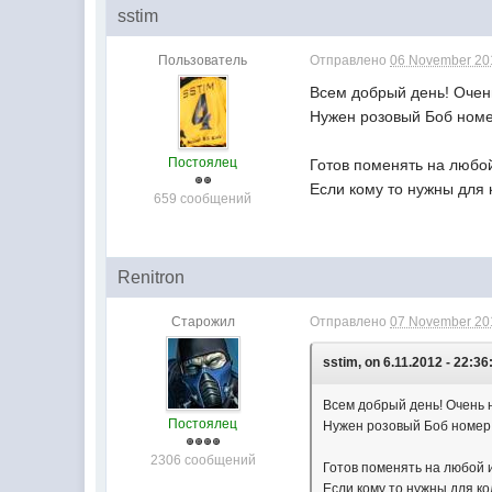
sstim
Пользователь
Отправлено
06 November 201
Всем добрый день! Очен
Нужен розовый Боб номе
Постоялец
Готов поменять на любой ил
Если кому то нужны для 
659 сообщений
Renitron
Старожил
Отправлено
07 November 201
sstim, on 6.11.2012 - 22:36
Всем добрый день! Очень 
Постоялец
Нужен розовый Боб номер 
2306 сообщений
Готов поменять на любой или 
Если кому то нужны для к