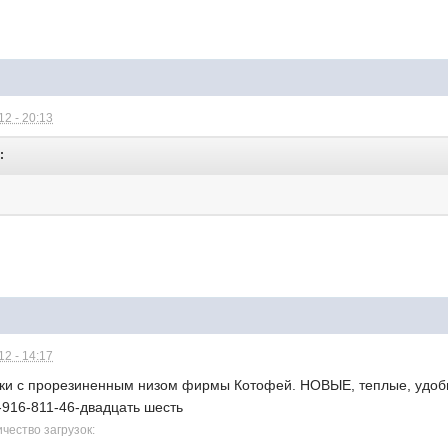
2 - 20:13
:
2 - 14:17
ки с прорезиненным низом фирмы Котофей. НОВЫЕ, теплые, удобны
-916-811-46-двадцать шесть
ичество загрузок: