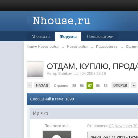
Nhouse.ru
Форумы
Пользователи
Форум Новостройки
→
Новостройки
→
Подмосковье
→
Солнеч
.
ОТДАМ, КУПЛЮ, ПРОДА
Автор
Sabikov
,
Jan 04 2008 23:18
«
НАЗАД
ВПЕРЕД
»
Страниц
55
56
57
58
59
Сообщений в теме: 1890
Ир-чка
Пользователь
Отправлено
02 November 201
darida, on 1.11.2012 - 19:56