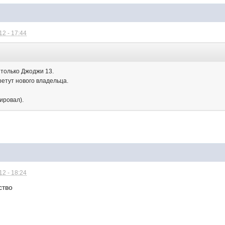
2 - 17:44
:
только Джоджи 13.
бретут нового владельца.
ировал).
2 - 18:24
ство