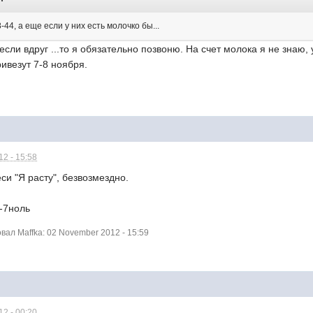
8-44, а еще если у них есть молочко бы...
сли вдруг ...то я обязательно позвоню. На счет молока я не знаю, 
ивезут 7-8 ноября.
2 - 15:58
си "Я расту", безвозмездно.
ь-7ноль
ал Maffka: 02 November 2012 - 15:59
2 - 00:20