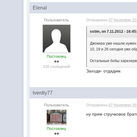
ElenaI
Пользователь
Отправлено
07 November 201
sstim, on 7.11.2012 - 16:45
Джокера уже нашли нужен 
10, 19 и 26 сегодня уже о
Постоялец
Остальные бобы зарезерв
338 сообщений
Заходи- отдадим.
tverdiy77
Пользователь
Отправлено
07 November 201
ну прям стручковое брат
Постоялец