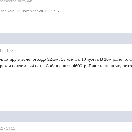
оличество загрузок:
ал Yola: 13 November 2012 - 11:15
2 - 10:30
вартиру в Зеленограде 32квм, 15 жилая, 10 кухня. В 20м районе. 
аж и подземный есть. Собственник. 4600тр. Пишите на почту neirot
2 - 19:11