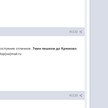
#1132
Состояние отличное.
7мин пешком до Крюково
.
op(нa)mail.ru
#1133