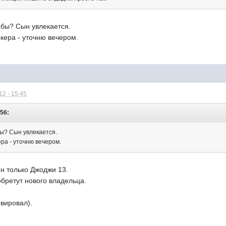
бы? Сын увлекается.
кера - уточню вечером.
2 - 15:45
:56:
ы? Сын увлекается.
ра - уточню вечером.
н только Джоджи 13.
обретут нового владельца.
вировал).