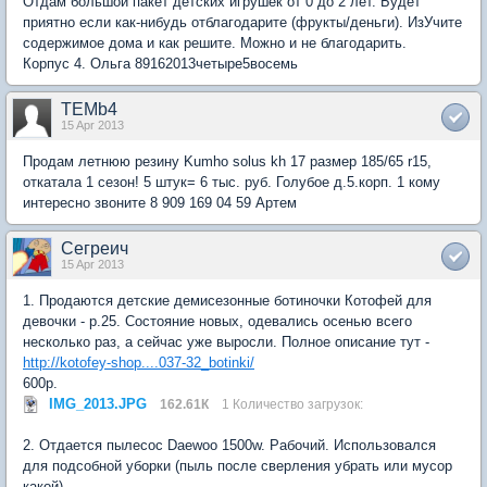
Отдам большой пакет детских игрушек от 0 до 2 лет. Будет
приятно если как-нибудь отблагодарите (фрукты/деньги). ИзУчите
содержимое дома и как решите. Можно и не благодарить.
Корпус 4. Ольга 89162013четыре5восемь
TEMb4
15 Apr 2013
Продам летнюю резину Kumho solus kh 17 размер 185/65 r15,
откатала 1 сезон! 5 штук= 6 тыс. руб. Голубое д.5.корп. 1 кому
интересно звоните 8 909 169 04 59 Артем
Сегреич
15 Apr 2013
1. Продаются детские демисезонные ботиночки Котофей для
девочки - р.25. Состояние новых, одевались осенью всего
несколько раз, а сейчас уже выросли. Полное описание тут -
http://kotofey-shop....037-32_botinki/
600р.
IMG_2013.JPG
162.61К
1 Количество загрузок:
2. Отдается пылесос Daewoo 1500w. Рабочий. Использовался
для подсобной уборки (пыль после сверления убрать или мусор
какой).