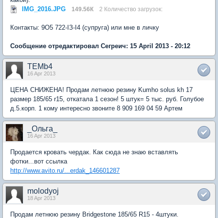
IMG_2016.JPG
149.56К
2 Количество загрузок:
Контакты: 9О5 722-IЗ-I4 (супруга) или мне в личку
Сообщение отредактировал Сегреич: 15 April 2013 - 20:12
TEMb4
16 Apr 2013
ЦЕНА СНИЖЕНА! Продам летнюю резину Kumho solus kh 17
размер 185/65 r15, откатала 1 сезон! 5 штук= 5 тыс. руб. Голубое
д.5.корп. 1 кому интересно звоните 8 909 169 04 59 Артем
_Ольга_
16 Apr 2013
Продается кровать чердак. Как сюда не знаю вставлять
фотки...вот ссылка
http://www.avito.ru/...erdak_146601287
molodyoj
18 Apr 2013
Продам летнюю резину Bridgestone 185/65 R15 - 4штуки.