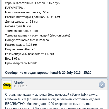
хорошем состоянии. 1 сезон. 1тыс.руб
ПАРАМЕТРЫ :
Максимальная нагрузка до 50 кг
Размер платформы для ноги: 40 х 11см
Длина самоката - 58 см
высота руля 68 см
Тормоза передние - нет
Тормоза задние - наступающий (step-on brake)
Полиуретановые литые колеса
Размер колес: ?125 мм
Подшипники: Abec - 5
Рекомендуемый возраст: от 1.6 лет
Вес: 1.67 кг
Производитель: Mondo
Сообщение отредактировал lena84: 20 July 2013 - 15:20
Mavic
21 Jul 2013
Стральную машину автомат Бош немецкой сборки (wlx) узкую,
глубина 40 см (со шлангами 43см) в рабочем состоянии отдаем
БЕСПЛАТНО. Машина дает 1200 оборотов отжима, тихая.
Есть недостаток: В баке продырявилась резина около дверцы, ее