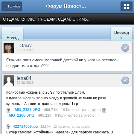
Форум Новостройки
← Голубое
ОТДАМ, КУПЛЮ, ПРОДАМ, СДАМ, СНИМУ...
«
Вперед
Назад
»
_Ольга_
11 Jul 2013
Скажите плиз смеси молочной детской ни у кого не осталось,
продает или отдает???
lena84
12 Jul 2013
полностью кожаные. р.26/27 по стельке 17 см.
в идеале. носили только в саду в группе!!! не мыла ни разу.
куплены в Англии. отдаю за полцены. 1т.р.
IMG_2187.JPG
400.71К
19 Количество загрузок:
IMG_2186.JPG
405.21К
9 Количество загрузок:
422714009.jpg
13.34К
12 Количество загрузок:
Супер самокат. Устойчивый. Идеален для первого самоката. В