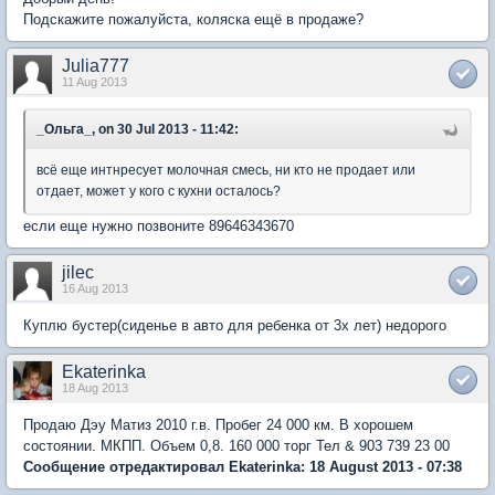
Подскажите пожалуйста, коляска ещё в продаже?
Julia777
11 Aug 2013
_Ольга_, on 30 Jul 2013 - 11:42:
всё еще интнресует молочная смесь, ни кто не продает или
отдает, может у кого с кухни осталось?
если еще нужно позвоните 89646343670
jilec
16 Aug 2013
Куплю бустер(сиденье в авто для ребенка от 3х лет) недорого
Ekaterinka
18 Aug 2013
Продаю Дэу Матиз 2010 г.в. Пробег 24 000 км. В хорошем
состоянии. МКПП. Объем 0,8. 160 000 торг Тел & 903 739 23 00
Сообщение отредактировал Ekaterinka: 18 August 2013 - 07:38