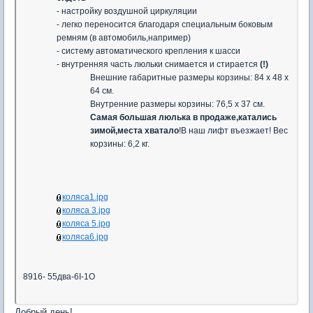
- настройку воздушной циркуляции
- легко переносится благодаря специальным боковым
ремням (в автомобиль,например)
- систему автоматического крепления к шасси
- внутренняя часть люльки снимается и стирается
(!)
Внешние габаритные размеры корзины: 84 х 48 х
64 см.
Внутренние размеры корзины: 76,5 х 37 см.
Самая большая люлька в продаже,катались
зимой,места хватало
!В наш лифт въезжает! Вес
корзины: 6,2 кг.
коляса1.jpg
коляса 3.jpg
коляса 5.jpg
коляса6.jpg
8916- 55два-6I-1О
Добрый день!