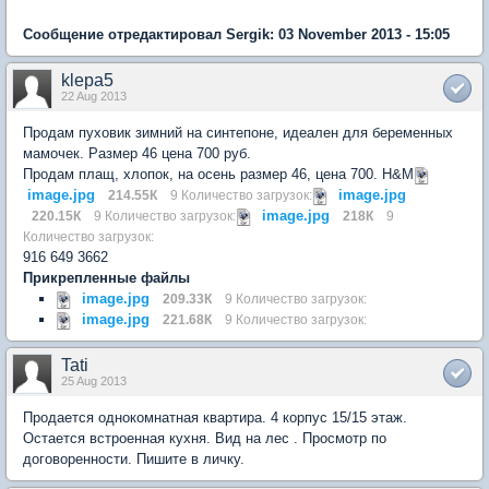
Сообщение отредактировал Sergik: 03 November 2013 - 15:05
klepa5
22 Aug 2013
Продам пуховик зимний на синтепоне, идеален для беременных
мамочек. Размер 46 цена 700 руб.
Продам плащ, хлопок, на осень размер 46, цена 700. Н&M
image.jpg
image.jpg
214.55К
9 Количество загрузок:
image.jpg
220.15К
9 Количество загрузок:
218К
9
Количество загрузок:
916 649 3662
Прикрепленные файлы
image.jpg
209.33К
9 Количество загрузок:
image.jpg
221.68К
9 Количество загрузок:
Tati
25 Aug 2013
Продается однокомнатная квартира. 4 корпус 15/15 этаж.
Остается встроенная кухня. Вид на лес . Просмотр по
договоренности. Пишите в личку.