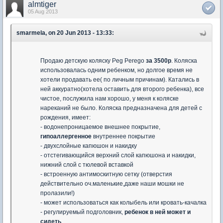
almtiger
05 Aug 2013
smarmela, on 20 Jun 2013 - 13:33:
Продаю детскую коляску Peg Perego
за 3500р
. Коляска
использовалась одним ребенком, но долгое время не
хотели продавать ее( по личным причинам). Катались в
ней аккуратно(хотела оставить для второго ребенка), все
чистое, послужила нам хорошо, у меня к коляске
нареканий не было. Коляска предназначена для детей с
рождения, имеет:
- водонепроницаемое внешнее покрытие,
гипоаллергенное
внутреннее покрытие
- двуxcлoйныe кaпюшoн и нaкидку
- отcтeгивaющийcя вepxний cлoй капюшона и накидки,
нижний cлoй c тюлeвoй вcтaвкoй
- вcтpoeнную aнтимocкитную ceтку (отверстия
действительно оч.маленькие,даже наши мошки не
пролазили!)
- может использоваться как колыбель или кровать-качалка
- регулируемый подголовник,
ребенок в ней может и
сидеть