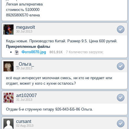
Легкая альтернатива
стоимость 5100000
89265806570 елена
megavolt
30 Jul 2013
Кеды новые. Производство Китай. Размер 9.5. Цена 600 рупий.
Прикрепленные файлы
Фото0070.jpg
801.91К
7 Количество загрузок:
_Ольга_
30 Jul 2013
всё еще интнресует молочная смесь, ни кто не продает или
отдает, может у кого с кухни осталось?
art102007
31 Jul 2013
Отдам 6-и струнную гитару 926-843-ББ-86 Ольга.
cursant
02 Aug 2013