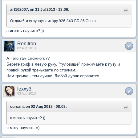
art102007, on 31 Jul 2013 - 13:06:
Отдам 6-и струнную гитару 926-843-ББ-86 Ольга.
а играть научите? ))
Renitron
02 Aug 2013
А чего там сложного??
Берете гриф в левую руку, "туловище" прижимаете к пузу и
правой рукой тренькаете по струнам.
Чем громче - тем лучше. Любой дурак справится.
lexxy3
03 Aug 2013
cursant, on 02 Aug 2013 - 08:03:
а играть научите? ))
я могу научить =)