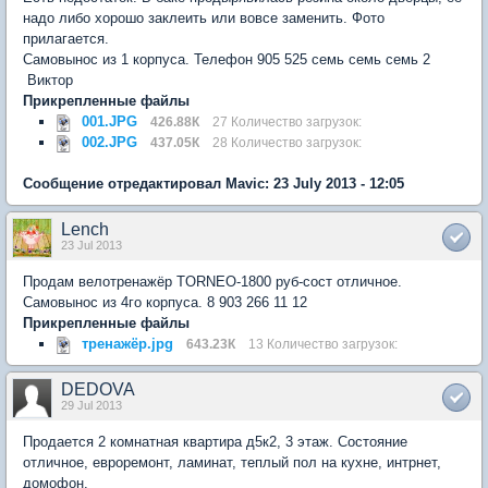
надо либо хорошо заклеить или вовсе заменить. Фото
прилагается.
Самовынос из 1 корпуса. Телефон 905 525 семь семь семь 2
Виктор
Прикрепленные файлы
001.JPG
426.88К
27 Количество загрузок:
002.JPG
437.05К
28 Количество загрузок:
Сообщение отредактировал Mavic: 23 July 2013 - 12:05
Lench
23 Jul 2013
Продам велотренажёр TORNEO-1800 руб-сост отличное.
Самовынос из 4го корпуса. 8 903 266 11 12
Прикрепленные файлы
тренажёр.jpg
643.23К
13 Количество загрузок:
DEDOVA
29 Jul 2013
Продается 2 комнатная квартира д5к2, 3 этаж. Состояние
отличное, евроремонт, ламинат, теплый пол на кухне, интрнет,
домофон.