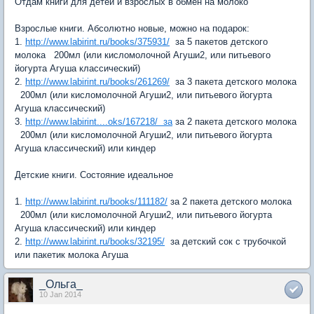
Отдам книги для детей и взрослых в обмен на молоко
Взрослые книги. Абсолютно новые, можно на подарок:
1.
http://www.labirint.ru/books/375931/
за 5 пакетов детского
молока 200мл (или кисломолочной Агуши2, или питьевого
йогурта Агуша классический)
2.
http://www.labirint.ru/books/261269/
за 3 пакета детского молока
200мл (или кисломолочной Агуши2, или питьевого йогурта
Агуша классический)
3.
http://www.labirint....oks/167218/ за
за 2 пакета детского молока
200мл (или кисломолочной Агуши2, или питьевого йогурта
Агуша классический) или киндер
Детские книги. Состояние идеальное
1.
http://www.labirint.ru/books/111182/
за 2 пакета детского молока
200мл (или кисломолочной Агуши2, или питьевого йогурта
Агуша классический) или киндер
2.
http://www.labirint.ru/books/32195/
за детский сок с трубочкой
или пакетик молока Агуша
_Ольга_
10 Jan 2014