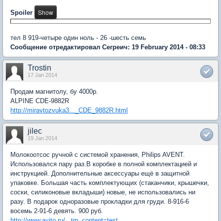
Spoiler
тел 8 919-четыре один ноль - 26 -шесть семь
Сообщение отредактировал Сегреич: 19 February 2014 - 08:33
Trostin
17 Jan 2014
Продам магнитолу, бу 4000р.
ALPINE CDE-9882R
http://miravtozvuka3..._CDE_9882R.html
jilec
19 Jan 2014
Молокоотсос ручной с системой хранения, Philips AVENT.
Использовался пару раз.В коробке в полной комплектацией и
инструкцией. Дополнительные аксессуары ещё в защитной
упаковке. Большая часть комплектующих (стаканчики, крышечки,
соски, силиконовые вкладыши) новые, не использовались ни
разу. В подарок одноразовые прокладки для груди. 8-916-6
восемь 2-91-6 девять. 900 руб.
http://www.avito.ru/...tm_content=test