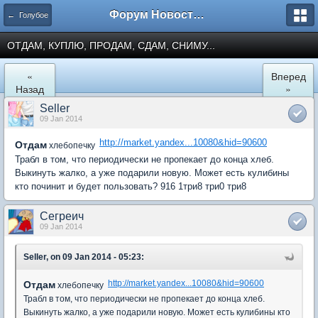
Форум Новостройки
← Голубое
ОТДАМ, КУПЛЮ, ПРОДАМ, СДАМ, СНИМУ...
«
Вперед
Назад
»
Seller
09 Jan 2014
http://market.yandex...10080&hid=90600
Отдам
хлебопечку
Трабл в том, что периодически не пропекает до конца хлеб.
Выкинуть жалко, а уже подарили новую. Может есть кулибины
кто починит и будет пользовать? 916 1три8 три0 три8
Сегреич
09 Jan 2014
Seller, on 09 Jan 2014 - 05:23:
http://market.yandex...10080&hid=90600
Отдам
хлебопечку
Трабл в том, что периодически не пропекает до конца хлеб.
Выкинуть жалко, а уже подарили новую. Может есть кулибины кто