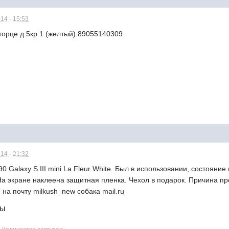
14 - 15:53
орце д.5кр.1 (желтый).89055140309.
14 - 21:32
 Galaxy S III mini La Fleur White. Был в использовании, состояние
На экране наклеена защитная пленка. Чехол в подарок. Причина пр
на почту milkush_new собака mail.ru
лы