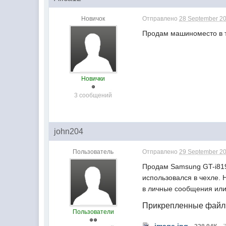
Новичок
Отправлено
28 September 20
Продам машиноместо в т
Новички
3 сообщений
john204
Пользователь
Отправлено
29 September 20
Продам Samsung GT-i8190
использовался в чехле. 
в личные сообщения или 
Прикрепленные фай
Пользователи