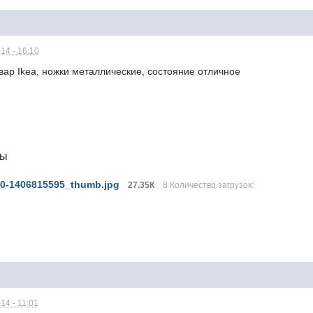
14 - 16:10
вар Ikea, ножки металлические, состояние отличное
я
лы
00-1406815595_thumb.jpg
27.35К
8 Количество загрузок:
14 - 11:01