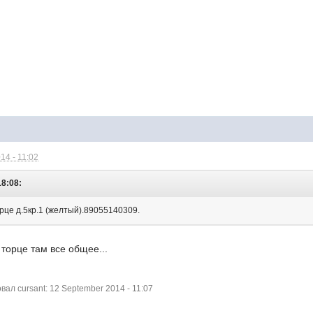
14 - 11:02
18:08:
це д.5кр.1 (желтый).89055140309.
В торце там все общее...
л cursant: 12 September 2014 - 11:07