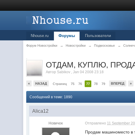
Nhouse.ru
Форумы
Пользователи
Форум Новостройки
→
Новостройки
→
Подмосковье
→
Солнеч
.
ОТДАМ, КУПЛЮ, ПРОДА
Автор
Sabikov
,
Jan 04 2008 23:18
«
НАЗАД
ВПЕРЕД
»
Страниц
75
76
77
78
79
Сообщений в теме: 1890
Alica12
Новичок
Отправлено
11 September 20
Продам машиноместо в т