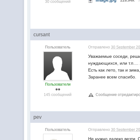
image.jpg
228.94К
30 сообщений
cursant
Пользователь
Отправлено
30 September 20
Уважаемые соседи, решил
нуждающихся, или т.п...
Есть как лето, так и зим
Заранее всем спасибо.
Пользователи
145 сообщений
Сообщение отредактирова
pev
Пользователь
Отправлено
30 September 20
Не нужно далеко везти. 