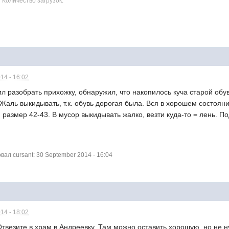
7 Количество загрузок:
14 - 16:02
 разобрать прихожку, обнаружил, что накопилось куча старой обуви
. Жаль выкидывать, т.к. обувь дорогая была. Вся в хорошем состоян
а, размер 42-43. В мусор выкидывать жалко, везти куда-то = лень. П
л cursant: 30 September 2014 - 16:04
14 - 18:02
Отвезите в храм в Андреевку. Там можно оставить хорошую, но не 