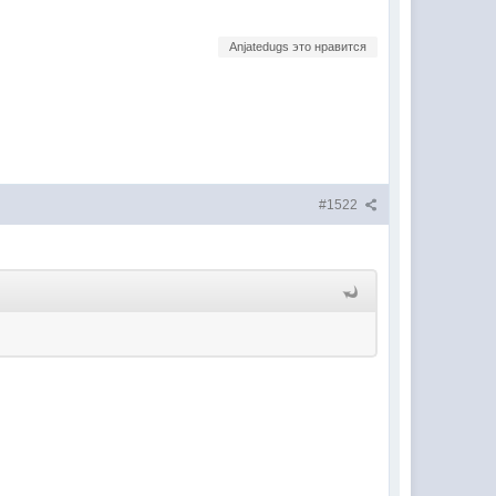
Anjatedugs это нравится
#1522