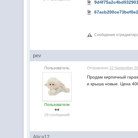
9d4f75a2c4bd032901
67acb200ce73bef0e2
Сообщение отредактиров
pev
Пользователь
Отправлено
22 September 20
Продам кирпичный гараж 
и крыша новые. Цена 400
Пользователи
29 сообщений
Alica12