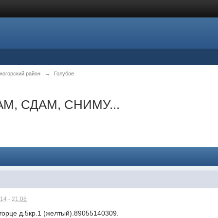
ногорский район
→
Голубое
М, СДАМ, СНИМУ...
14 - 21:08
орце д.5кр.1 (желтый).89055140309.