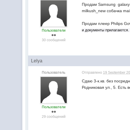
Продам Samsung galaxy Y
milkush_new собачка mail
Продам плеер Philips Go
и документы прилагаются
Пользователи
30 сообщений
Lelya
Пользователь
Отправлено
19 September 20
Сдаю 3-к.кв. без посредн
Родниковая ул., 5. Есть
Пользователи
29 сообщений