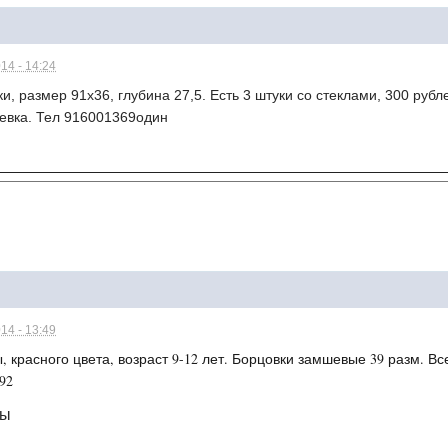
14 - 14:24
, размер 91х36, глубина 27,5. Есть 3 штуки со стеклами, 300 рубле
евка. Тел 916001369один
14 - 13:49
 красного цвета, возраст 9-12 лет. Борцовки замшевые 39 разм. Все
 92
лы