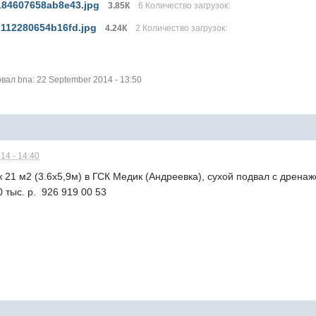
84607658ab8e43.jpg
3.85К
6 Количество загрузок:
112280654b16fd.jpg
4.24К
2 Количество загрузок:
ал bna: 22 September 2014 - 13:50
14 - 14:40
21 м2 (3.6х5,9м) в ГСК Медик (Андреевка), сухой подвал с дрена
 тыс. р. 926 919 00 53