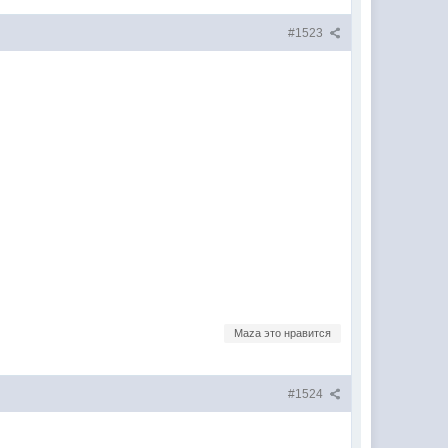
#1523
Maza это нравится
#1524