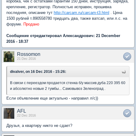
коробка, чек с остатками гарантии 150 дней, инструкция, зарядка,
крепление, регистратор. Полностью исправен, прошивка
последняя, описание тут
http://carcam.ru/carcam-t3.html
. Цена
1500 рублей т.890558780 тридцать два, также ватсап, или л.с. на
форуме.
Продано
Сообщение отредактировал Александрович: 21 December
2016 - 18:37
Rossomon
21 Dec 2016
divalver, on 16 Dec 2016 - 15:26:
В связи с переездом продается стенка б/у массив дуба 220 395 60
и абсолютно новые 2 тумбы... Самовывоз Зеленоград .
Если объявление еще актуально - направил л/с))
AFL
22 Dec 2016
Друзья, а квартиру никто не сдает?