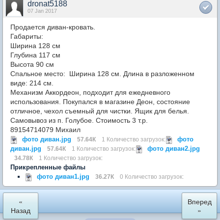
dronat5188
07 Jan 2017
Продается диван-кровать.
Габариты:
Ширина 128 см
Глубина 117 см
Высота 90 см
Спальное место: Ширина 128 см. Длина в разложенном
виде: 214 см.
Механизм Аккордеон, подходит для ежедневного
использования. Покупался в магазине Деон, состояние
отличное, чехол съемный для чистки. Ящик для белья.
Самовывоз из п. Голубое. Стоимость 3 т.р.
89154714079 Михаил
фото диван.jpg
фото
57.64К
1 Количество загрузок:
диван.jpg
фото диван2.jpg
57.64К
1 Количество загрузок:
34.78К
1 Количество загрузок:
Прикрепленные файлы
фото диван1.jpg
36.27К
0 Количество загрузок:
«
Вперед
Назад
»