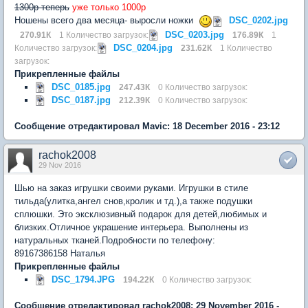
1300р теперь
уже только 1000р
Ношены всего два месяца- выросли ножки
DSC_0202.jpg
DSC_0203.jpg
270.91К
1 Количество загрузок:
176.89К
1
DSC_0204.jpg
Количество загрузок:
231.62К
1 Количество
загрузок:
Прикрепленные файлы
DSC_0185.jpg
247.43К
0 Количество загрузок:
DSC_0187.jpg
212.39К
0 Количество загрузок:
Сообщение отредактировал Mavic: 18 December 2016 - 23:12
rachok2008
29 Nov 2016
Шью на заказ игрушки своими руками. Игрушки в стиле
тильда(улитка,ангел снов,кролик и тд.),а также подушки
сплюшки. Это эксклюзивный подарок для детей,любимых и
близких.Отличное украшение интерьера. Выполнены из
натуральных тканей.Подробности по телефону:
89167386158 Наталья
Прикрепленные файлы
DSC_1794.JPG
194.22К
0 Количество загрузок:
Сообщение отредактировал rachok2008: 29 November 2016 -