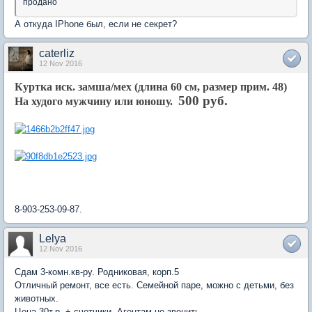
продано
А откуда IPhone был, если не секрет?
caterliz
12 Nov 2016
Куртка иск. замша/мех (длина 60 см, размер прим. 48)
500 руб.
На худого мужчину или юношу.
8-903-253-09-87.
Lelya
12 Nov 2016
Сдам 3-комн.кв-ру. Родниковая, корп.5
Отличный ремонт, все есть. Семейной паре, можно с детьми, без
животных.
Цена 30т.р. + счетчики. Агентам не звонить.