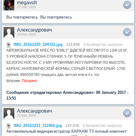
megavolt
17 Dec 2016
Вы повторяетесь. Вы повторяетесь.
Александрович
20 Dec 2016
IMG_20161220_104331.jpg
332.85К
0 Количество загрузок:
АВТОМОБИЛЬНОЕ КРЕСЛО "EMILY" Д/ДЕТЕЙ ВЕСОМ ОТ 0-13/9-18 КГ,
5 УРОВНЕЙ НАКЛОНА СПИНКИ, 5-ТИ ТОЧЕЧНЫЙИ РЕМЕНЬ
БЕЗОПАСНОСТИ, С 3-МЯ УРОВНЯМИ РЕГУЛИРОВКИ ПО ВЫСОТЕ,
КАРКАС АНАТОМИЧЕСКОЙ ФОРМЫ, СЕРЫЙ-СВЕТЛОСЕРЫЙ- 1700
рублей, 890558780 тридцать два, ватсап или в л.с. на
форуме.
Продано.
Сообщение отредактировал Александрович: 08 January 2017 -
13:51
Александрович
21 Dec 2016
IMG_20161221_111904.jpg
197.63К
0 Количество загрузок:
Автомобильный видеорегистратор КАРКАМ Т3 полный комплект: