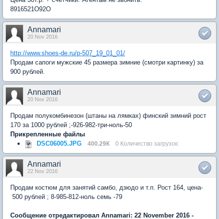
8916521O92O
Annamari
20 Nov 2016
http://www.shoes-de.ru/p-507_19_01_01/
Продам сапоги мужские 45 размера зимние (смотри картинку) за
900 рублей.
Annamari
20 Nov 2016
Продам полукомбинезон (штаны на лямках) финский зимний рост
170 за 1000 рублей ;-926-982-три-ноль-50
Прикрепленные файлы
DSC06005.JPG
400.29К
0 Количество загрузок:
Annamari
22 Nov 2016
Продам костюм для занятий самбо, дзюдо и т.п. Рост 164, цена-
500 рублей ; 8-985-812-ноль семь -79
Сообщение отредактировал Annamari: 22 November 2016 -