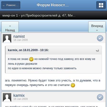
Форум Новостройки
← Раменское
микр-он 1 - ул.Приборостроителей д. 47; Ми...
«
Вперед
Назад
»
namist
18 Jan 2009
karmix, on 18.01.2009 - 10:16:
я пока не знаю
но нижний точно под замену, его все кому не
лень в руках держали
по идее в нижнем можно личинку только заменить
ага. поняяятно. Нужно будет тоже это учесть, а то думаем, что в
первую очередь прикупить и это не считали
karmix
18 Jan 2009
да вообще надо бы съездить и на месте посчитать что нужно в