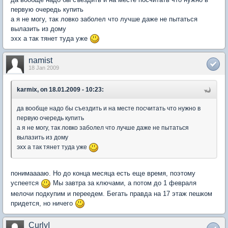
первую очередь купить
а я не могу, так ловко заболел что лучше даже не пытаться
вылазить из дому
эхх а так тянет туда уже
namist
18 Jan 2009
karmix, on 18.01.2009 - 10:23:
да вообще надо бы съездить и на месте посчитать что нужно в
первую очередь купить
а я не могу, так ловко заболел что лучше даже не пытаться
вылазить из дому
эхх а так тянет туда уже
понимааааю. Но до конца месяца есть еще время, поэтому
успеется
Мы завтра за ключами, а потом до 1 февраля
мелочи подкупим и переедем. Бегать правда на 17 этаж пешком
придется, но ничего
CurlyI