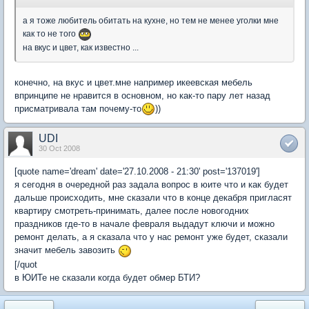
а я тоже любитель обитать на кухне, но тем не менее уголки мне
как то не того
на вкус и цвет, как известно ...
конечно, на вкус и цвет.мне например икеевская мебель
впринципе не нравится в основном, но как-то пару лет назад
присматривала там почему-то
))
UDI
30 Oct 2008
[quote name='dream' date='27.10.2008 - 21:30' post='137019']
я сегодня в очередной раз задала вопрос в юите что и как будет
дальше происходить, мне сказали что в конце декабря пригласят
квартиру смотреть-принимать, далее после новогодних
праздников где-то в начале февраля выдадут ключи и можно
ремонт делать, а я сказала что у нас ремонт уже будет, сказали
значит мебель завозить
[/quot
в ЮИТе не сказали когда будет обмер БТИ?