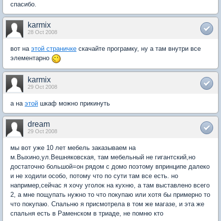
спасибо.
karmix
28 Oct 2008
вот на
этой страничке
скачайте програмку, ну а там внутри все
элементарно
karmix
29 Oct 2008
а на
этой
шкаф можно прикинуть
dream
29 Oct 2008
мы вот уже 10 лет мебель заказываем на
м.Выхино,ул.Вешняковская, там мебельный не гигантский,но
достаточно большой=он рядом с домо поэтому впринципе далеко
и не ходили особо, потому что по сути там все есть. но
например,сейчас я хочу уголок на кухню, а там выставлено всего
2, а мне пощупать нужно то что покупаю или хотя бы примерно то
что покупаю. Спальню я присмотрела в том же магазе, и эта же
спальня есть в Раменском в триаде, не помню кто