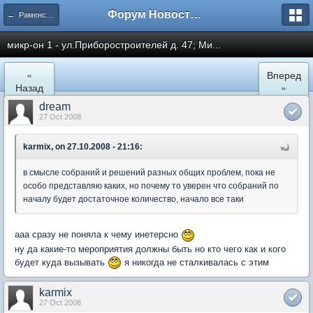
Форум Новостройки
← Раменское
микр-он 1 - ул.Приборостроителей д. 47; Ми...
«
Вперед
Назад
»
dream
27 Oct 2008
karmix, on 27.10.2008 - 21:16:
в смысле собраний и решений разных общих проблем, пока не
особо представляю каких, но почему то уверен что собраний по
началу будет достаточное количество, начало все таки
ааа сразу не поняла к чему инетерсно
ну да какие-то мероприятия должны быть но кто чего как и кого
будет куда вызывать
я никогда не сталкивалась с этим
karmix
27 Oct 2008