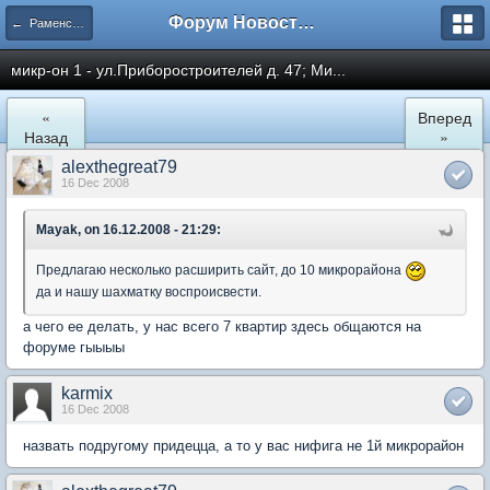
Форум Новостройки
← Раменское
микр-он 1 - ул.Приборостроителей д. 47; Ми...
«
Вперед
Назад
»
alexthegreat79
16 Dec 2008
Mayak, on 16.12.2008 - 21:29:
Предлагаю несколько расширить сайт, до 10 микрорайона
да и нашу шахматку воспроисвести.
а чего ее делать, у нас всего 7 квартир здесь общаются на
форуме гыыыы
karmix
16 Dec 2008
назвать подругому придецца, а то у вас нифига не 1й микрорайон