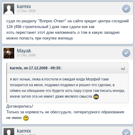
karmix
17 Dec 2008
судя по разделу "Вопрос-Ответ" на сайте кредит центра соседний
12й (49й строительный ) дом таки сдали кое как
хоть перестанет этот дом напоминать о том в какую западню
можно попасть при покупке жилища
Mayak
17 Dec 2008
karmix, on 17.12.2008 - 09:35:
я вот ночью, лежа в постели и ожидая когда Морфей таки
позарится на меня, подумал подумал и решил что сделаю, в
обмен на обещание что будете хоть пару строк там писать иногда,
иначе затея эта не имеет даже мелкого смысла
Договорились!
Только за корявость не обессудьте, литературного образования
не имею
karmix