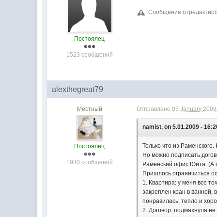
Сообщение отредактирова
Постоялец
1523 сообщений
alexthegreat79
Местный
Отправлено
05 January 2009 
namist, on 5.01.2009 - 16:2
Только что из Раменского.
Постоялец
Но можно подписать догов
1930 сообщений
Раменский офис Юита. (А 
Пришлось ограничиться ос
1. Квартира: у меня все то
закреплен кран в ванной, в
понравилась, тепло и хоро
2. Договор: подмахнула не