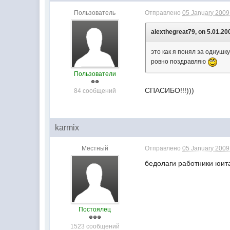
Пользователь
Отправлено
05 January 2009 
alexthegreat79, on 5.01.200
это как я понял за однушку
ровно поздравляю
Пользователи
СПАСИБО!!!)))
84 сообщений
karmix
Местный
Отправлено
05 January 2009 
бедолаги работники юита
Постоялец
1523 сообщений