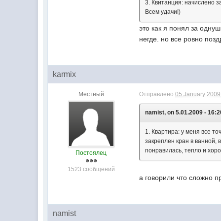
3. Квитанция: начислено за
Всем удачи!)
это как я понял за однуш
негде. но все ровно по
karmix
Местный
Отправлено
05 January 2009 
namist, on 5.01.2009 - 16:2
1. Квартира: у меня все то
закреплен кран в ванной, в
понравилась, тепло и хоро
Постоялец
1523 сообщений
а говорили что сложно п
namist