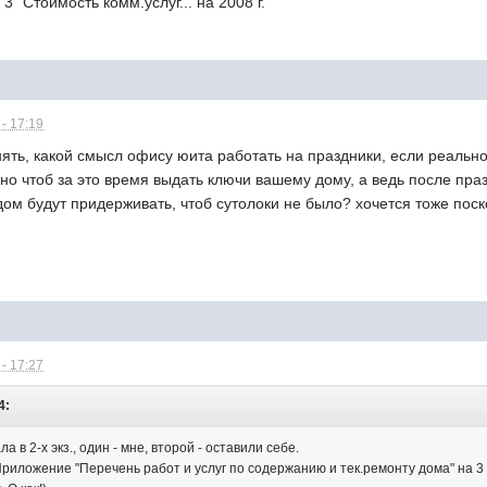
 "Стоимость комм.услуг... на 2008 г."
- 17:19
онять, какой смысл офису юита работать на праздники, если реальн
но чтоб за это время выдать ключи вашему дому, а ведь после пра
ом будут придерживать, чтоб сутолоки не было? хочется тоже пос
- 17:27
4:
а в 2-х экз., один - мне, второй - оставили себе.
 Приложение "Перечень работ и услуг по содержанию и тек.ремонту дома" на