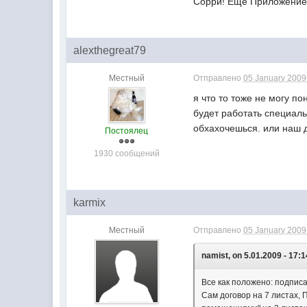
Сорри! Еще Приложение 3
alexthegreat79
Местный
Отправлено
05 January 2009 
я что то тоже не могу п
будет работать специаль
обхахочешься. или наш д
Постоялец
1930 сообщений
karmix
Местный
Отправлено
05 January 2009 
namist, on 5.01.2009 - 17:1
Все как положено: подписал
Сам договор на 7 листах,