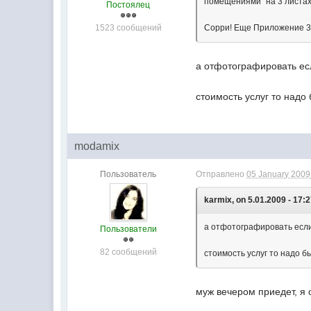
помещениями" на 3 листах.
Постоялец
1523 сообщений
Сорри! Еще Приложение 3 "
а отфотографировать ес
стоимость услуг то надо 
modamix
Пользователь
Отправлено
05 January 2009 
karmix, on 5.01.2009 - 17:2
а отфотографировать есл
Пользователи
82 сообщений
стоимость услуг то надо бы
муж вечером приедет, я