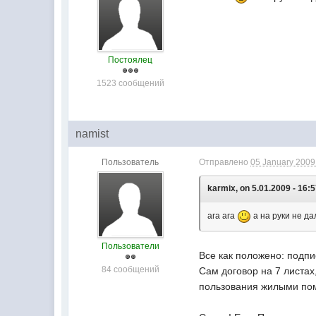
Постоялец
1523 сообщений
namist
Пользователь
Отправлено
05 January 2009 
karmix, on 5.01.2009 - 16:5
ага ага
а на руки не д
Пользователи
Все как положено: подпис
84 сообщений
Сам договор на 7 листах
пользования жилыми пом