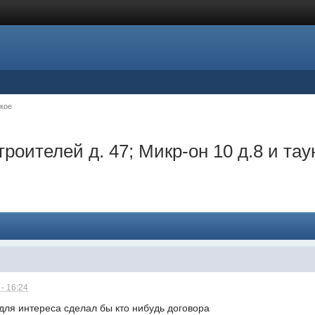
кое
троителей д. 47; Микр-он 10 д.8 и та
- 16:24
 для интереса сделал бы кто нибудь договора