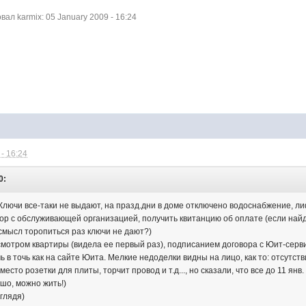
л karmix: 05 January 2009 - 16:24
- 16:24
0:
 Ключи все-таки не выдают, на празд.дни в доме отключено водоснабжение, ли
ор с обслуживающей организацией, получить квитанцию об оплате (если найд
смысл торопиться раз ключи не дают?)
мотром квартиры (видела ее первый раз), подписанием договора с Юит-серви
чь в точь как на сайте Юита. Мелкие недоделки видны на лицо, как то: отсутст
место розетки для плиты, торчит провод и т.д..., но сказали, что все до 11 ян
шо, можно жить!)
 глядя)