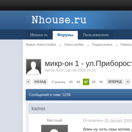
Nhouse.ru
Форумы
Пользователи
Форум Новостройки
→
Новостройки
→
Подмосковье
→
Раменс
.
микр-он 1 - ул.Приборос
Автор
NAS
,
Jan 09 2008 16:24
«
НАЗАД
ВПЕРЕД
»
Страниц
85
86
87
88
89
Сообщений в теме: 3258
karmix
Местный
Отправлено
05 January 2009 
блин ну хоть скан копию