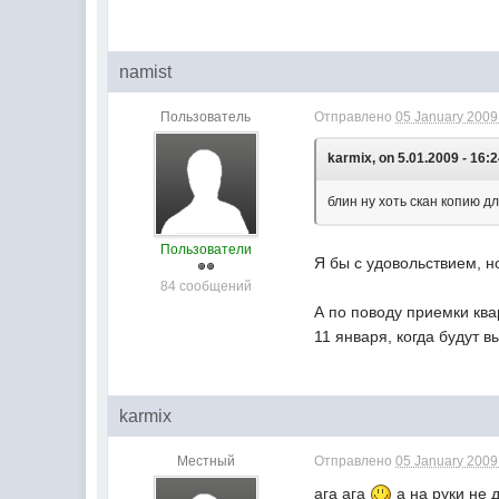
namist
Пользователь
Отправлено
05 January 2009 
karmix, on 5.01.2009 - 16:2
блин ну хоть скан копию д
Пользователи
Я бы с удовольствием, н
84 сообщений
А по поводу приемки ква
11 января, когда будут в
karmix
Местный
Отправлено
05 January 2009 
ага ага
а на руки не 