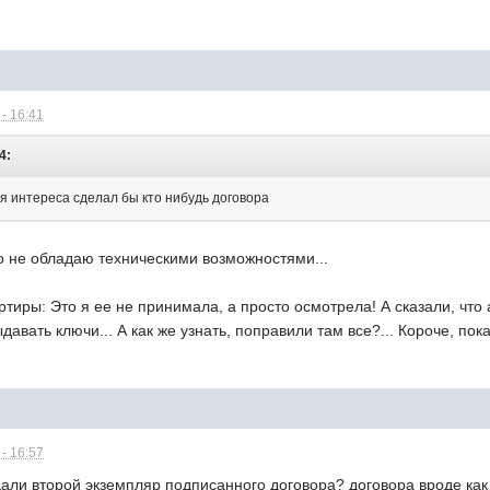
- 16:41
4:
ля интереса сделал бы кто нибудь договора
о не обладаю техническими возможностями...
ртиры: Это я ее не принимала, а просто осмотрела! А сказали, чт
ыдавать ключи... А как же узнать, поправили там все?... Короче, пок
- 16:57
дали второй экземпляр подписанного договора? договора вроде как