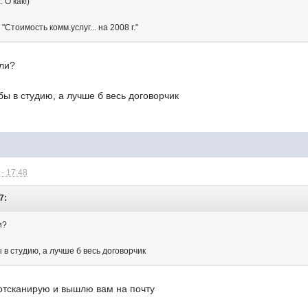
 О как!)
Стоимость комм.услуг... на 2008 г."
ли?
бы в студию, а лучше б весь договорчик
- 17:48
7:
и?
 в студию, а лучше б весь договорчик
 отсканирую и вышлю вам на почту