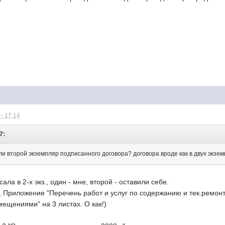
- 17:14
7:
али второй экземпляр подписанного договора? договора вроде как в двух экз
ала в 2-х экз., один - мне, второй - оставили себе.
, Приложение "Перечень работ и услуг по содержанию и тек.ремон
ещениями" на 3 листах. О как!)