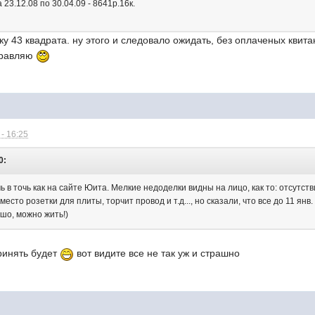
 23.12.08 по 30.04.09 - 8641р.16к.
ку 43 квадрата. ну этого и следовало ожидать, без оплаченых квита
здравляю
- 16:25
0:
чь в точь как на сайте Юита. Мелкие недоделки видны на лицо, как то: отсутст
место розетки для плиты, торчит провод и т.д..., но сказали, что все до 11 ян
шо, можно жить!)
ринять будет
вот видите все не так уж и страшно