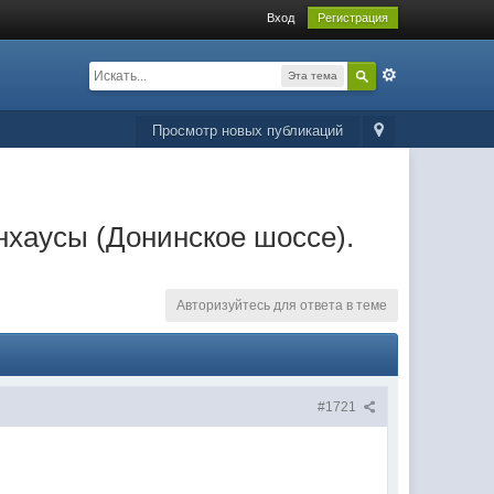
Вход
Регистрация
Эта тема
Просмотр новых публикаций
унхаусы (Донинское шоссе).
Авторизуйтесь для ответа в теме
#1721