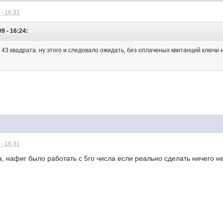
- 16:31
9 - 16:24:
 43 квадрата. ну этого и следовало ожидать, без оплаченых квитанций ключи н
- 16:31
, нафиг было работать с 5го числа если реально сделать ничего н