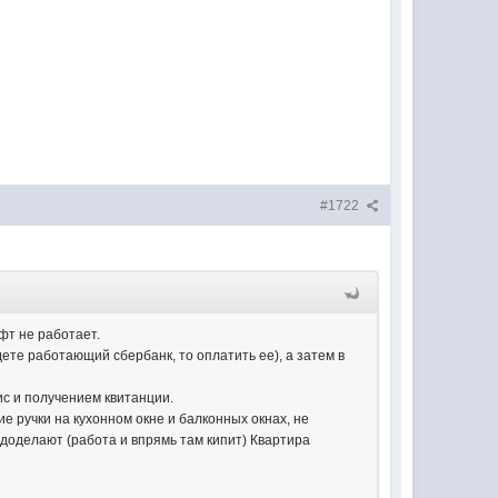
#1722
фт не работает.
ете работающий сбербанк, то оплатить ее), а затем в
с и получением квитанции.
вие ручки на кухонном окне и балконных окнах, не
в. доделают (работа и впрямь там кипит) Квартира