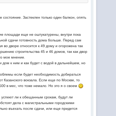
е состояние. Застеклен только один балкон, опять
щие площади еще не оштукатурены, внутри пока
льной сдачи готовность дома больше. Перед сам
 во дворе относится к 49 дому и огорожена так
ершению строительства 45 и 46 домов, так как двор
то мое мнение.
 дом к ним и как будет с водой в дальнейшем, но
облемы если будет необходимость добираться
от Казанского вокзала. Если еще по Москве, то
00 в мес, что тоже немало. Но это я о своем
- успеют ли к обещанным срокам, будут ли
 обстоят дела с магистральными городскими
льно въехать после сдачи, или еще придется