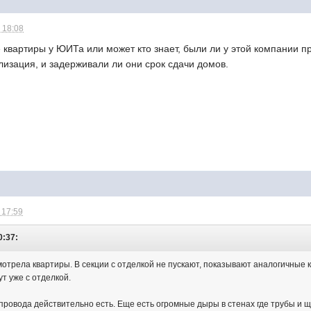
 18:08
е квартиры у ЮИТа или может кто знает, были ли у этой компании 
лизация, и задерживали ли они срок сдачи домов.
 17:59
0:37:
мотрела квартиры. В секции с отделкой не пускают, показывают аналогичные 
ут уже с отделкой.
 провода действительно есть. Еще есть огромные дыры в стенах где трубы и 