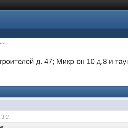
кое
троителей д. 47; Микр-он 10 д.8 и та
 11:08
58: