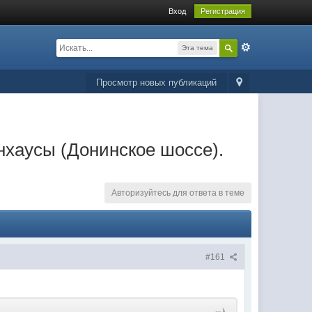
Вход
Регистрация
Эта тема
Просмотр новых публикаций
унхаусы (Донинское шоссе).
Авторизуйтесь для ответа в теме
#161