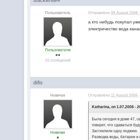
blackwhite4
Пользователь
Отправлено
08 August 2008 -
а кто нибудь покупал уж
электричество вода кана
Пользователи
10 сообщений
difis
Новичок
Отправлено
11 August 2008 -
Katharina, on 1.07.2008 - 2
Была сегодня в доме 47, с
говорит, что сдаваться буд
Застеклили одну лоджию.
Новички
Разводка воды, батареи и