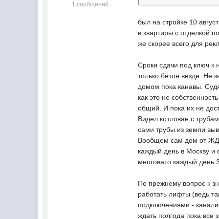
1 сообщений
был на стройке 10 август
в квартиры с отделкой п
же скорее всего для рек
Сроки сдачи под ключ к
только бетон везде. Не 
домом пока канавы. Судя
как это не собственност
общий. И пока их не дос
Видел котлован с трубам
сами трубы из земли вы
Вообщем сам дом от ЖДс
каждый день в Москву и 
многовато каждый день 3
По прежнему вопрос к зн
работать лифты (ведь та
подключениями - канализ
ждать полгода пока все 