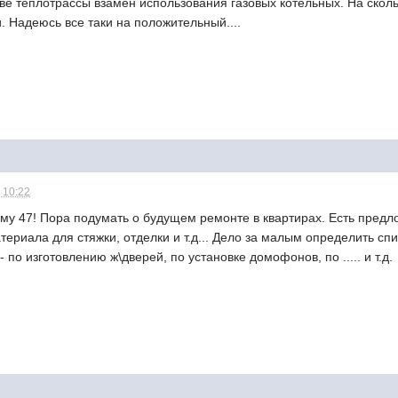
тве теплотрассы взамен использования газовых котельных. На скол
и. Надеюсь все таки на положительный....
 10:22
му 47! Пора подумать о будущем ремонте в квартирах. Есть предл
териала для стяжки, отделки и т.д... Дело за малым определить спи
 по изготовлению ж\дверей, по установке домофонов, по ..... и т.д.