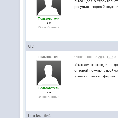
была идея о строительс
результат через 2 недел
Пользователи
29 сообщений
UDI
Пользователь
Отправлено
22 August 2008 -
Уважаемые соседи по до
оптовой покупки стройма
узнать о разных фирмах -
Пользователи
35 сообщений
blackwhite4