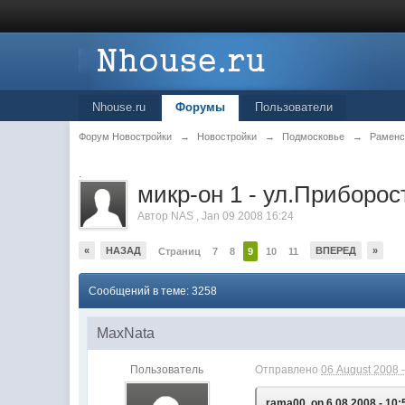
Nhouse.ru
Форумы
Пользователи
Форум Новостройки
→
Новостройки
→
Подмосковье
→
Раменс
.
микр-он 1 - ул.Приборос
Автор
NAS
,
Jan 09 2008 16:24
«
НАЗАД
ВПЕРЕД
»
Страниц
7
8
9
10
11
Сообщений в теме: 3258
MaxNata
Пользователь
Отправлено
06 August 2008 -
rama00, on 6.08.2008 - 10: