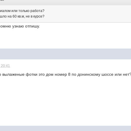
ериалом или только работа?
шло на 60 кв.м, не в курсе?
 помню узнаю отпишу.
 20:41
о вылаженые фотки это дом номер 8 по донинскому шоссе или нет? е