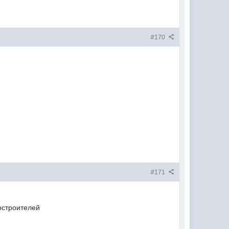
#170
#171
ростроителей