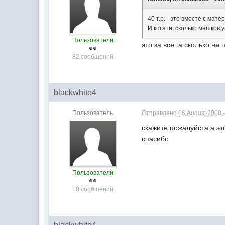
40 т.р. - это вместе с мат
И кстати, сколько мешков у
Пользователи
это за все .а сколько не
82 сообщений
blackwhite4
Пользователь
Отправлено
06 August 2008 -
скажите пожалуйста а эт
спасибо
Пользователи
10 сообщений