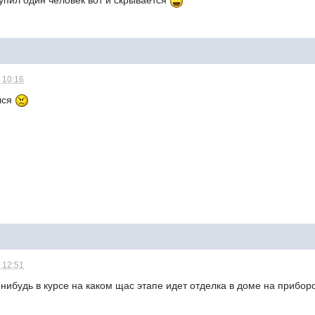
упил один человек вот и скрывается
 10:16
ался
 12:51
о нибудь в курсе на каком щас этапе идет отделка в доме на прибо