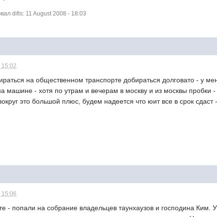
л difis: 11 August 2008 - 18:03
 15:02
ираться на общественном транспорте добираться долговато - у меня
а машине - хотя по утрам и вечерам в москву и из москвы пробки - 
округ это большой плюс, будем надеется что юит все в срок сдаст -
 15:06
кте - попали на собрание владельцев таунхаузов и господина Ким.