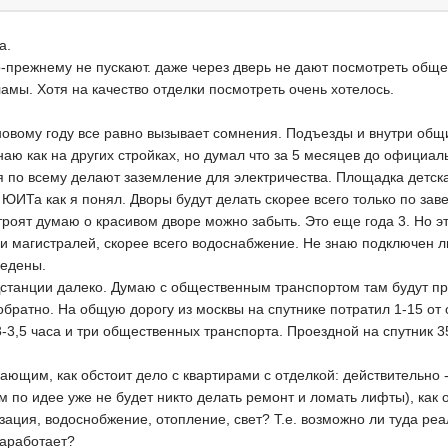
а.
о-прежнему не пускают. даже через дверь не дают посмотреть обще
ламы. Хотя на качество отделки посмотреть очень хотелось.
 новому году все равно вызывает сомнения. Подъезды и внутри об
знаю как на других стройках, но думал что за 5 месяцев до официа
 по всему делают заземление для электричества. Площадка детская
ь ЮИТа как я понял. Дворы будут делать скорее всего только по зав
троят думаю о красивом дворе можно забыть. Это еще года 3. Но э
и магистралей, скорее всего водоснабжение. Не знаю подключен ли
ведены.
танции далеко. Думаю с общественным транспортом там будут пр
обратно. На общую дорогу из москвы на спутнике потратил 1-15 от 
-3,5 часа и три общественных транспорта. Проездной на спутник 35
ающим, как обстоит дело с квартирами с отделкой: действительно 
м по идее уже не будет никто делать ремонт и ломать лифты), как
ация, водоснобжение, отопление, свет? Т.е. возможно ли туда реа
заработает?