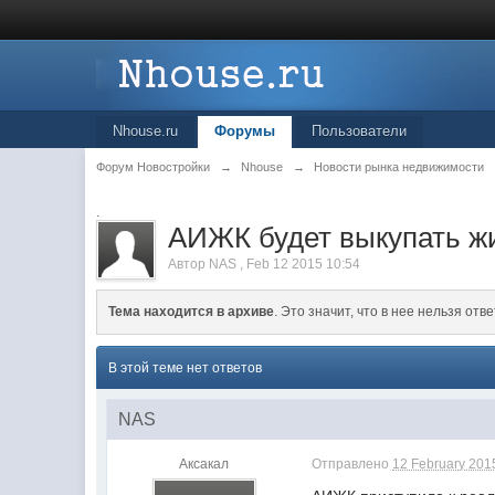
Nhouse.ru
Форумы
Пользователи
Форум Новостройки
→
Nhouse
→
Новости рынка недвижимости
.
АИЖК будет выкупать ж
Автор
NAS
,
Feb 12 2015 10:54
Тема находится в архиве
. Это значит, что в нее нельзя отве
В этой теме нет ответов
NAS
Аксакал
Отправлено
12 February 2015