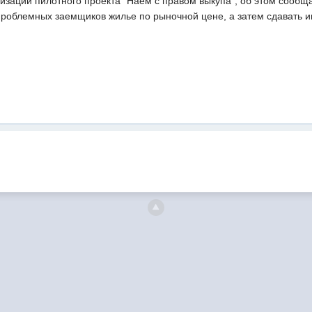
зации пилотного проекта "Наем с правом выкупа", об этом сообща
проблемных заемщиков жилье по рыночной цене, а затем сдавать и