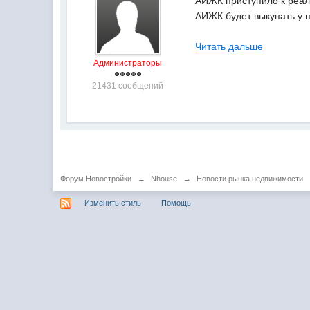
АИЖК приступило к реали
АИЖК будет выкупать у 
Читать дальше
Администраторы
21431 сообщений
Форум Новостройки
→
Nhouse
→
Новости рынка недвижимости
Изменить стиль
Помощь