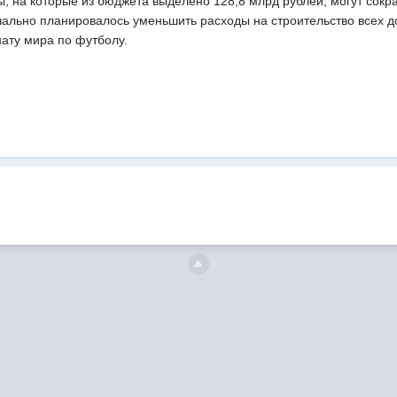
, на которые из бюджета выделено 128,8 млрд рублей, могут сокр
ально планировалось уменьшить расходы на строительство всех до
нату мира по футболу.