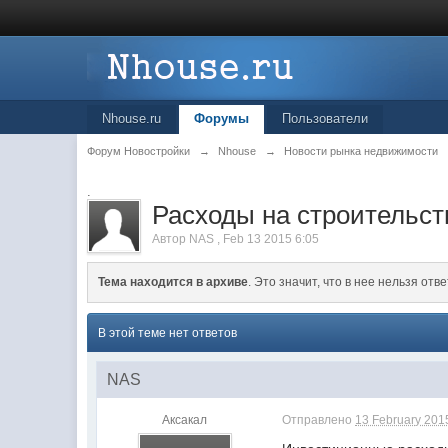
Nhouse.ru
Форумы
Пользователи
Форум Новостройки
→
Nhouse
→
Новости рынка недвижимости
.
Расходы на строительст
Автор
NAS
,
Feb 13 2015 6:05
Тема находится в архиве
. Это значит, что в нее нельзя отве
В этой теме нет ответов
NAS
Аксакал
Отправлено
13 February 2015