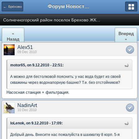
Форум Новостройки
← Брёхово
Cолнечногорский район поселок Брехово ЖК...
«
Вперед
Назад
»
Alex51
09 Dec 2010
motor65, on 9.12.2010 - 22:51:
А можно для бестолковой пояснить: у нас вода будет из своей
скважины через водонапорную башню? Т.е. без отстойников?
Насосная станция + фильтрация.
NadinArt
10 Dec 2010
loLenok, on 9.12.2010 - 17:09:
Добрый день. Внесите нас пожалуйста в шахматку 8 корп. 5-я