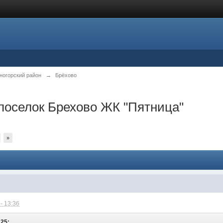
ногорский район
→
Брёхово
поселок Брехово ЖК "Пятница"
»
- 13:36
:25: