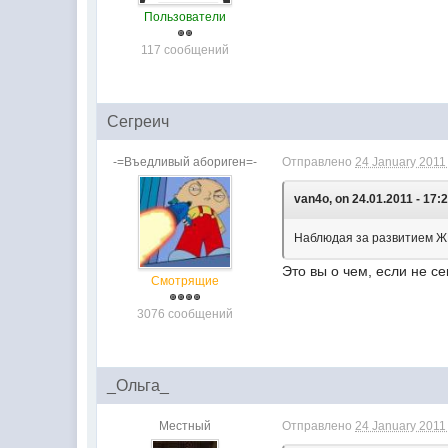
Пользователи
117 сообщений
Сегреич
-=Въедливый абориген=-
Отправлено
24 January 2011 
van4o, on 24.01.2011 - 17:2
Наблюдая за развитием ЖК
Это вы о чем, если не с
Смотрящие
3076 сообщений
_Ольга_
Местный
Отправлено
24 January 2011 