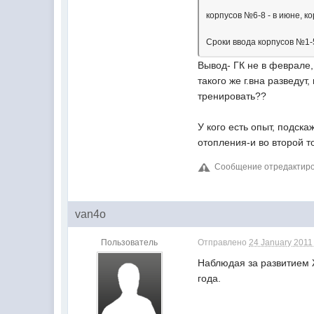
корпусов №6-8 - в июне, ко
Сроки ввода корпусов №1-5
Вывод- ГК не в феврале, 
такого же г.вна разведут
тренировать??
У кого есть опыт, подск
отопления-и во второй т
Сообщение отредактиров
van4o
Пользователь
Отправлено
24 January 2011 
Наблюдая за развитием Ж
года.