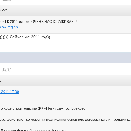
0:27:
рок ГК 2011год, это ОЧЕНЬ НАСТОРАЖИВАЕТ!!!
scow-region
)))))) Сейчас же 2011 год))
- 12:34
:
.2011 17:30
о ходе строительства ЖК «Пятница» пос. Брехово
оры действуют до момента подписания основного договора купли-продажи к
-5 к сдаче будет обеспечена в феврале,