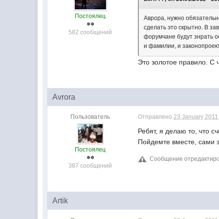
Постоялец
Аврора, нужно обязательн
сделать это скрытно. В за
582 сообщений
форумчане будут знрать о
и фамилии, и законопроек
Это золотое правило. С 
Avrora
Пользователь
Отправлено
23 January 2011 
Ребят, я делаю то, что с
Пойдемте вместе, сами 
Постоялец
Сообщение отредактирова
387 сообщений
Artik