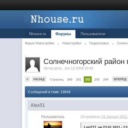
Nhouse.ru
Форумы
Пользователи
Форум Новостройки
→
Новостройки
→
Подмосковье
→
Солнеч
.
Cолнечногорский район 
Автор
jama
,
Jan 13 2008 20:48
«
НАЗАД
ВПЕРЕД
Страниц
240
241
242
243
244
Сообщений в теме: 19848
Alex51
Пользователь
Отправлено
23 January 2011 
Lori777, on 23.01.2011 - 13