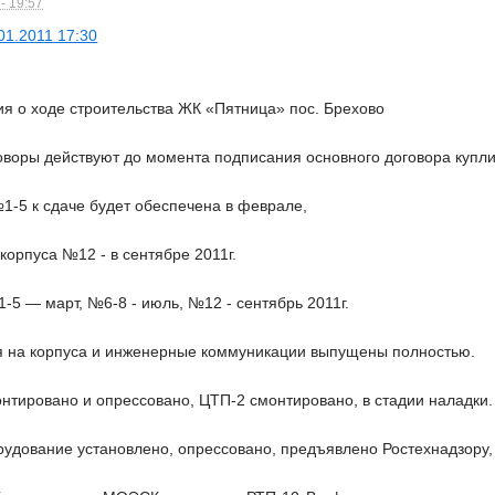
- 19:57
01.2011 17:30
 о ходе строительства ЖК «Пятница» пос. Брехово
оворы действуют до момента подписания основного договора купл
№1-5 к сдаче будет обеспечена в феврале,
 корпуса №12 - в сентябре 2011г.
-5 — март, №6-8 - июль, №12 - сентябрь 2011г.
я на корпуса и инженерные коммуникации выпущены полностью.
нтировано и опрессовано, ЦТП-2 смонтировано, в стадии наладки.
рудование установлено, опрессовано, предъявлено Ростехнадзору, з