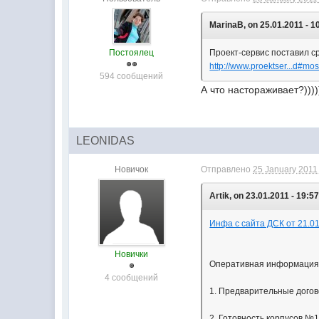
MarinaB, on 25.01.2011 - 1
Постоялец
Проект-сервис поставил с
http://www.proektser...d#mo
594 сообщений
А что настораживает?))))
LEONIDAS
Новичок
Отправлено
25 January 2011 
Artik, on 23.01.2011 - 19:57
Инфа с сайта ДСК от 21.01
Новички
Оперативная информация 
4 сообщений
1. Предварительные догов
2. Готовность корпусов №1