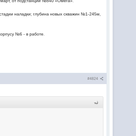
 март, от подстанции №840 «Омега».
 стадии наладки; глубина новых скважин №1-245м,
орпусу №6 - в работе.
#4824