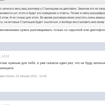
о записать весь ваш разговор у Стрельцова на диктофон. Законом это не зап
висимости ьот этого и будет его поведение и ответы. Позже я смогу расшифров
б этом. И не только для этого. Во время разговора можо упустить очень важ
ты, на которые Стрельцов будет ссылаться, и вообще восстановить всю канву
чиновниками нужно разговаривать только со скрыткой или диктофон
- 14:43
читаю нужным для себя, и уже сказала один раз, что не буду записы
запишите
л Avrora: 23 January 2011 - 14:45