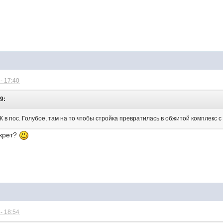
- 17:40
9:
 в пос. Голубое, там на то чтобы стройка превратилась в обжитой комплекс 
екрет?
- 18:54