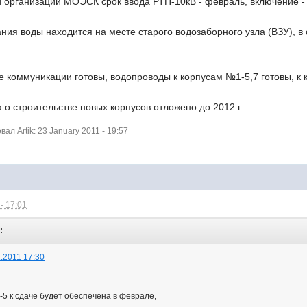
й организации МОЭСК срок ввода РТП-10кВ - февраль, включение -
ния воды находится на месте старого водозаборного узла (ВЗУ), в
 коммуникации готовы, водопроводы к корпусам №1-5,7 готовы, к к
 о строительстве новых корпусов отложено до 2012 г.
л Artik: 23 January 2011 - 19:57
- 17:01
:
.2011 17:30
-5 к сдаче будет обеспечена в феврале,