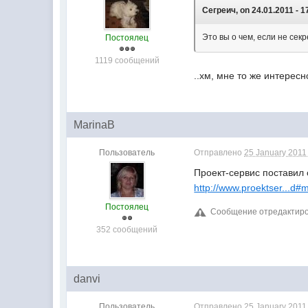
Сегреич, on 24.01.2011 - 1
Это вы о чем, если не сек
Постоялец
1119 сообщений
..хм, мне то же интересн
MarinaB
Пользователь
Отправлено
25 January 2011 
Проект-сервис поставил
http://www.proektser...d
Постоялец
Сообщение отредактирова
352 сообщений
danvi
Пользователь
Отправлено
25 January 2011 