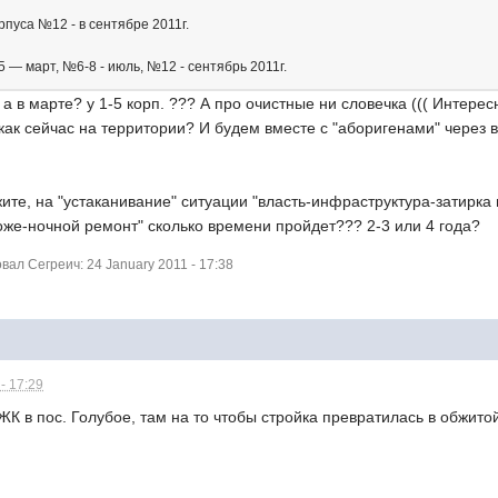
рпуса №12 - в сентябре 2011г.
 — март, №6-8 - июль, №12 - сентябрь 2011г.
а в марте? у 1-5 корп. ??? А про очистные ни словечка ((( Интерес
, как сейчас на территории? И будем вместе с "аборигенами" через 
ажите, на "устаканивание" ситуации "власть-инфраструктура-затирк
оже-ночной ремонт" сколько времени пройдет??? 2-3 или 4 года?
ал Сегреич: 24 January 2011 - 17:38
- 17:29
К в пос. Голубое, там на то чтобы стройка превратилась в обжит