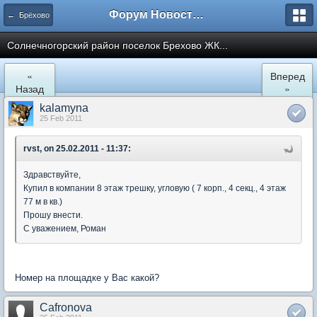
Форум Новостройки
← Брёхово
Cолнечногорский район поселок Брехово ЖК...
«
Вперед
Назад
»
kalamyna
25 Feb 2011
rvst, on 25.02.2011 - 11:37:
Здравствуйте,
Купил в компании 8 этаж трешку, угловую ( 7 корп., 4 секц., 4 этаж
77 м в кв.)
Прошу внести.
С уважением, Роман
Номер на площадке у Вас какой?
Cafronova