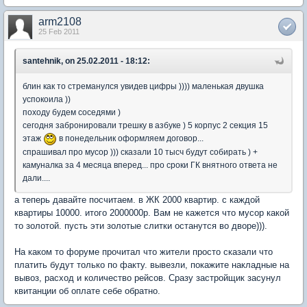
arm2108
25 Feb 2011
santehnik, on 25.02.2011 - 18:12:
блин как то стреманулся увидев цифры )))) маленькая двушка
успокоила ))
походу будем соседями )
сегодня забронировали трешку в азбуке ) 5 корпус 2 секция 15
этаж
в понедельник оформляем договор...
спрашивал про мусор ))) сказали 10 тысч будут собирать ) +
камуналка за 4 месяца вперед... про сроки ГК внятного ответа не
дали....
а теперь давайте посчитаем. в ЖК 2000 квартир. с каждой
квартиры 10000. итого 2000000р. Вам не кажется что мусор какой
то золотой. пусть эти золотые слитки останутся во дворе))).
На каком то форуме прочитал что жители просто сказали что
платить будут только по факту. вывезли, покажите накладные на
вывоз, расход и количество рейсов. Сразу застройщик засунул
квитанции об оплате себе обратно.