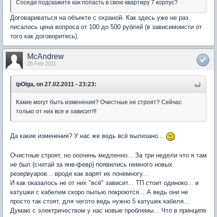
Соседи подскажите как попасть в свою квартиру 7 корпус?
Договариваться на объекте с охраной. Как здесь уже не раз
писалось цена вопроса от 100 до 500 рублей (в зависимомсти от
того как договоритесь).
McAndrew
28 Feb 2011
ipOlga, on 27.02.2011 - 23:23:
Какие могут быть изменения? Очистные не строят? Сейчас
только от них все и зависит!!!
Да какие изменения? У нас же ведь всё вылизано...
Очистные строят, но ооочень медленно... За три недели что я там
не был (считай за янв-февр) появились немного новых
резервуаров... вроде как варят их понемногу...
И как оказалось не от них "всё" зависит... ТП стоит одиноко... и
катушки с кабелем скоро пылью покроются... А ведь они не
просто так стоят, для чегото ведь нужно 5 катушек кабеля...
Думаю с электричеством у нас новые проблемы... Что в принципе