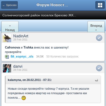
Форум Новостройки
← Брёхово
Cолнечногорский район поселок Брехово ЖК...
«
Вперед
Назад
»
NadinArt
28 Feb 2011
Cafronova
и
Tishka
внесла вас в шахматку!
проверяйте
8й_корпус_.xls
34.5К
50 Количество загрузок:
danvi
28 Feb 2011
kalamyna, on 28.02.2011 - 07:31:
Новые соседи проверяйте таблицу 7 корпуса. Т.к не указали
порядковые номера квартир на площадке- проставила как
поняла....