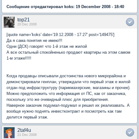
Сообщение отредактировал koks: 19 December 2008 - 18:40
top21
20 Dec 2008
[quote name='koks' date='19.12.2008 - 17:27' post='149475']
Да я сама понятия не имею!!!
Одни (ДСК) говорят что 1-й этаж не жилой
А все остальный спокойненько продают квартиры на этом самом
1-м этаже!!!!!
Когда продавцы описывали достоинства нового микрорайона и
демонстрировали генплан, утверждали что первый этаж е жилой
отдан под инфраструктуру (парикмахерские, магазины и прочее).
Можно предположить что информация от ПС, как от заказчика,
поскольку это же очевидный плюс для приобретения.
Наверное заказчик подумал-подумал и решил их реализавать. А
вообще нужно поднять инвестконтракт и посмотреть как там
делится первый этаж.
2taf4u
21 Dec 2008