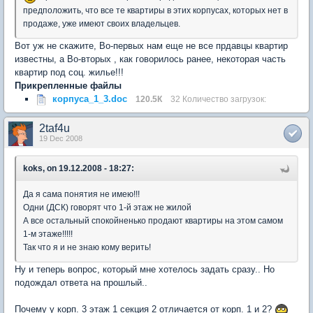
предположить, что все те квартиры в этих корпусах, которых нет в
продаже, уже имеют своих владельцев.
Вот уж не скажите, Во-первых нам еще не все прдавцы квартир
известны, а Во-вторых , как говорилось ранее, некоторая часть
квартир под соц. жилье!!!
Прикрепленные файлы
корпуса_1_3.doc
120.5К
32 Количество загрузок:
2taf4u
19 Dec 2008
koks, on 19.12.2008 - 18:27:
Да я сама понятия не имею!!!
Одни (ДСК) говорят что 1-й этаж не жилой
А все остальный спокойненько продают квартиры на этом самом
1-м этаже!!!!!
Так что я и не знаю кому верить!
Ну и теперь вопрос, который мне хотелось задать сразу.. Но
подождал ответа на прошлый..
Почему у корп. 3 этаж 1 секция 2 отличается от корп. 1 и 2?