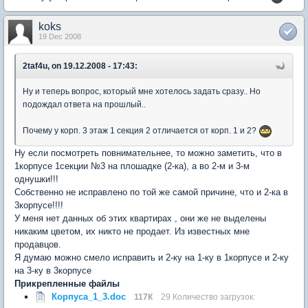
koks
19 Dec 2008
2taf4u, on 19.12.2008 - 17:43:
Ну и теперь вопрос, который мне хотелось задать сразу.. Но
подождал ответа на прошлый..
Почему у корп. 3 этаж 1 секция 2 отличается от корп. 1 и 2?
Ну если посмотреть повнимательнее, то можно заметить, что в
1корпусе 1секции №3 на плошадке (2-ка), а во 2-м и 3-м
однушки!!!
Собственно не исправлено по той же самой причине, что и 2-ка в
3корпусе!!!!
У меня нет данных об этих квартирах , они же не выделены
никаким цветом, их никто не продает. Из известных мне
продавцов.
Я думаю можно смело исправить и 2-ку на 1-ку в 1корпусе и 2-ку
на 3-ку в 3корпусе
Прикрепленные файлы
Корпуса_1_3.doc
117К
29 Количество загрузок: