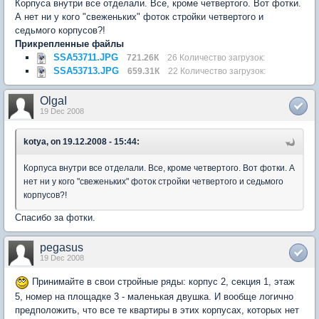
Корпуса внутри все отделали. Все, кроме четвертого. Вот фотки.
А нет ни у кого "свеженьких" фоток стройки четвертого и
седьмого корпусов?!
Прикрепленные файлы
SSA53711.JPG
721.26К
26 Количество загрузок:
SSA53713.JPG
659.31К
22 Количество загрузок:
OlgaI
19 Dec 2008
kotya, on 19.12.2008 - 15:44:
Корпуса внутри все отделали. Все, кроме четвертого. Вот фотки. А
нет ни у кого "свеженьких" фоток стройки четвертого и седьмого
корпусов?!
Спасибо за фотки.
pegasus
19 Dec 2008
Принимайте в свои стройные ряды: корпус 2, секция 1, этаж
5, номер на площадке 3 - маленькая двушка. И вообще логично
предположить, что все те квартиры в этих корпусах, которых нет