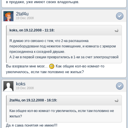
в продаже, уже имеют своих владельцев.
2taf4u
19 Dec 2008
koks, on 19.12.2008 - 11:18:
Я думаю это связано с тем, что 2-ка распашонка
переоборудовани под нежилое помещение, и комната с эркером
присоединена к соседней двушке.
А 2-ки в первой секции превратились в 1-ки за счет электрощтовой
Вы взорвали мне мозг...
Как общее кол-во комнат-то
увеличилось, если там половино не жилых?
koks
19 Dec 2008
2taf4u, on 19.12.2008 - 16:19:
Как общее кол-во комнат-то увеличилось, если там половино не
жилых?
Да я сама понятия не имею!!!