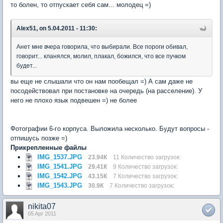
то болен, то отпускает себя сам... молодец =)
Alex51, on 5.04.2011 - 11:30:
Анет мне вчера говорила, что выбирали. Все пороги обивал,
говорит... кланялся, молил, плакал, божился, что все пучком
будет...
вы еще не слышали что он нам пообещал =) А сам даже не
посодействовал при постановке на очередь (на расселение). У
него не плохо язык подвешен =) не более
Фотографии 6-го корпуса. Выложила несколько. Будут вопросы -
отпишусь позже =)
Прикрепленные файлы
IMG_1537.JPG
23.94К
11 Количество загрузок:
IMG_1541.JPG
29.41К
9 Количество загрузок:
IMG_1542.JPG
43.15К
7 Количество загрузок:
IMG_1543.JPG
30.9К
7 Количество загрузок:
nikita07
05 Apr 2011