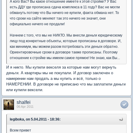
А кого Вас? Вы какое отношение имеете к этой стройке? У Вас
есть ДДУ где прописана сдача комплекса в 11 году? Вас не могли
обмануть потому что Вы ничего не купили, факта обмана нет. То
что сроки на сайте меняют так это ничего не значит, они
официально ничего не продали!
Начнем с того, что мы не НИКТО. Мы внесли деньги юридическому
лицу под конкретные объекты, которые прописаны в договоре. И,
как минимум, мы можем разом потребовать эти деньги обратно.
Ориентировочные сроки в договоре также прописаны. Поэтому
отношение к стройке мы имеем самое прямое! Не знаю, как Вы...
И я никто. Мы купили векселя за которые нам могут вернуть
деньги. А квартиры мы не покупали. И договор заключен о
намерении нам продать а мы купить и всё, только о
НАМЕРЕНИИ. В договоре не приписано что мы заплатили деньги
или купили вексели.
shalfei
06 Apr 2011
legiboka, on 5.04.2011 - 18:36:
Всем привет