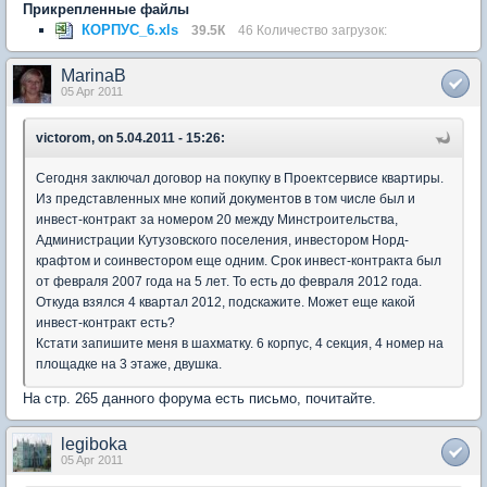
Прикрепленные файлы
КОРПУС_6.xls
39.5К
46 Количество загрузок:
MarinaB
05 Apr 2011
victorom, on 5.04.2011 - 15:26:
Сегодня заключал договор на покупку в Проектсервисе квартиры.
Из представленных мне копий документов в том числе был и
инвест-контракт за номером 20 между Минстроительства,
Администрации Кутузовского поселения, инвестором Норд-
крафтом и соинвестором еще одним. Срок инвест-контракта был
от февраля 2007 года на 5 лет. То есть до февраля 2012 года.
Откуда взялся 4 квартал 2012, подскажите. Может еще какой
инвест-контракт есть?
Кстати запишите меня в шахматку. 6 корпус, 4 секция, 4 номер на
площадке на 3 этаже, двушка.
На стр. 265 данного форума есть письмо, почитайте.
legiboka
05 Apr 2011