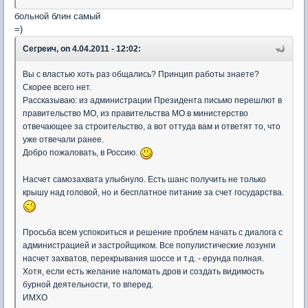
больной блин самый
=)
Сегреич, on 4.04.2011 - 12:02:
Вы с властью хоть раз общались? Принцип работы знаете?
Скорее всего нет.
Рассказываю: из администрации Президента письмо перешлют в
правительство МО, из правительства МО в министерство
отвечающее за строительство, а вот оттуда вам и ответят то, что
уже отвечали ранее.
Добро пожаловать, в Россию.
Насчет самозахвата улыбнуло. Есть шанс получить не только
крышу над головой, но и бесплатное питание за счет государства.
Просьба всем успокоиться и решение проблем начать с диалога с
администрацией и застройщиком. Все популистические лозунги
насчет захватов, перекрывания шоссе и т.д. - ерунда полная.
Хотя, если есть желание наломать дров и создать видимость
бурной деятельности, то вперед.
ИМХО