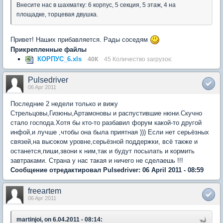
Внесите нас в шахматку: 6 корпус, 5 секция, 5 этаж, 4 на
площадке, торцевая двушка.
Привет! Наших прибавляется. Рады соседям
Прикрепленные файлы
КОРПУС_6.xls
40К
45 Количество загрузок:
Pulsedriver
06 Apr 2011
Последние 2 недели только и вижу
Стрельцовы,Гизюны,Артамоновы и распустившие нюни.Скучно
стало господа.Хотя бы кто-то разбавил форум какой-то другой
инфой,и лучше ,чтобы она была приятная ))) Если нет серьёзных
связей,на высоком уровне,серьёзной поддержки, всё также и
останется,пиши,звони к ним,так и будут посылать и кормить
завтраками. Страна у нас такая и ничего не сделаешь !!!
Сообщение отредактировал Pulsedriver: 06 April 2011 - 08:59
freeartem
06 Apr 2011
martinjoi, on 6.04.2011 - 08:14: