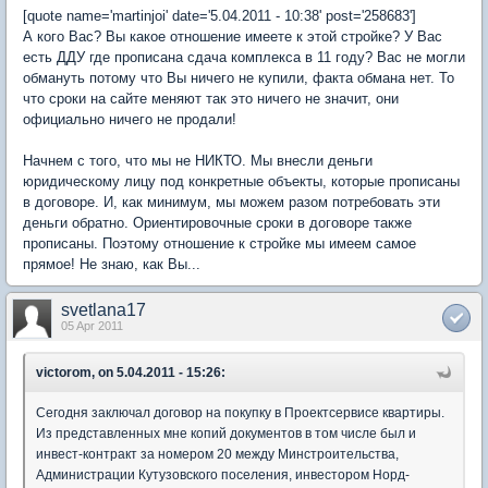
[quote name='martinjoi' date='5.04.2011 - 10:38' post='258683']
А кого Вас? Вы какое отношение имеете к этой стройке? У Вас
есть ДДУ где прописана сдача комплекса в 11 году? Вас не могли
обмануть потому что Вы ничего не купили, факта обмана нет. То
что сроки на сайте меняют так это ничего не значит, они
официально ничего не продали!
Начнем с того, что мы не НИКТО. Мы внесли деньги
юридическому лицу под конкретные объекты, которые прописаны
в договоре. И, как минимум, мы можем разом потребовать эти
деньги обратно. Ориентировочные сроки в договоре также
прописаны. Поэтому отношение к стройке мы имеем самое
прямое! Не знаю, как Вы...
svetlana17
05 Apr 2011
victorom, on 5.04.2011 - 15:26:
Сегодня заключал договор на покупку в Проектсервисе квартиры.
Из представленных мне копий документов в том числе был и
инвест-контракт за номером 20 между Минстроительства,
Администрации Кутузовского поселения, инвестором Норд-