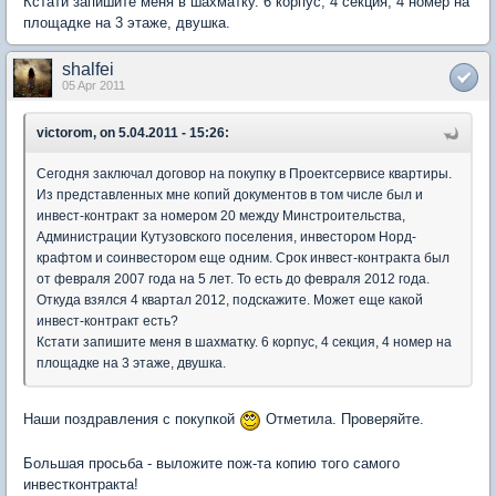
Кстати запишите меня в шахматку. 6 корпус, 4 секция, 4 номер на
площадке на 3 этаже, двушка.
shalfei
05 Apr 2011
victorom, on 5.04.2011 - 15:26:
Сегодня заключал договор на покупку в Проектсервисе квартиры.
Из представленных мне копий документов в том числе был и
инвест-контракт за номером 20 между Минстроительства,
Администрации Кутузовского поселения, инвестором Норд-
крафтом и соинвестором еще одним. Срок инвест-контракта был
от февраля 2007 года на 5 лет. То есть до февраля 2012 года.
Откуда взялся 4 квартал 2012, подскажите. Может еще какой
инвест-контракт есть?
Кстати запишите меня в шахматку. 6 корпус, 4 секция, 4 номер на
площадке на 3 этаже, двушка.
Наши поздравления с покупкой
Отметила. Проверяйте.
Большая просьба - выложите пож-та копию того самого
инвестконтракта!