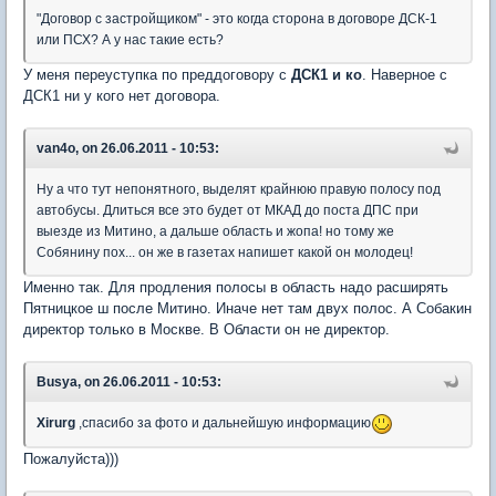
"Договор с застройщиком" - это когда сторона в договоре ДСК-1
или ПСХ? А у нас такие есть?
У меня переуступка по преддоговору с
ДСК1 и ко
. Наверное с
ДСК1 ни у кого нет договора.
van4o, on 26.06.2011 - 10:53:
Ну а что тут непонятного, выделят крайнюю правую полосу под
автобусы. Длиться все это будет от МКАД до поста ДПС при
выезде из Митино, а дальше область и жопа! но тому же
Собянину пох... он же в газетах напишет какой он молодец!
Именно так. Для продления полосы в область надо расширять
Пятницкое ш после Митино. Иначе нет там двух полос. А Собакин
директор только в Москве. В Области он не директор.
Busya, on 26.06.2011 - 10:53:
Xirurg
,спасибо за фото и дальнейшую информацию
Пожалуйста)))