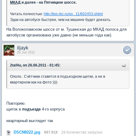
МКАД
и далее - на Пятницкое шоссе.
Читать полностью:
http://top.rbc.ru/so...11/602453.shtml
Эдак на автобусе быстрее, чем на машине будет доехать.
На Волоколамском шоссе от м. Тушинская до МКАД полоса для
автобусов организована уже давно (не меньше года как).
iljayk
26 Jun 2011
2taf4u, on 26.06.2011 - 01:45:
Ололо.. Счётчики ставятся в подъездном щитке, а не в
квартирном как на фото ))))
Повторяю.
щиток в
подъезде
4-го корпуса
квартирный выглядит так
DSCN8222.jpg
897.91К
28 Количество загрузок: