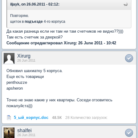
iljayk, on 26.06.2011 - 02:12:
Повторяю.
щиток в
подъезде
4-го корпуса
Да какая разница если ни там ни там счетчиков не видно??))))
Там есть счетчик за дверкой?
Сообщение отредактировал Xirurg: 26 June 2011 - 10:42
Xirurg
26 Jun 2011
Обновил шахматку 5 корпуса.
Еще есть товарищи
penthouzze
apsheron
Точно не знаю какие у них квартиры. Соседи отзовитесь
пожалуйста)))
5_ый_корпус.doc
48.5К
28 Количество загрузок:
shalfei
26 Jun 2011