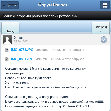
Форум Новостройки
← Брёхово
Cолнечногорский район поселок Брехово ЖК...
«
Вперед
Назад
»
Xirurg
25 Jun 2011
IMG_0781.JPG
399.98К
42 Количество загрузок:
IMG_0801.JPG
496.79К
43 Количество загрузок:
Сегодня между 1-5 и 7-8 корпусами что-то копали три
экскаватора.
Навалили большие кучи песка...
Хотя и суббота.
Был 13-го и 16-го - движений особых не наблюдалось.
Собираюсь ездить туда пару раз в неделю.
Буду выкладывать фотки и вранье представителей на месте))))).
Сообщение отредактировал Xirurg: 25 June 2011 - 23:10