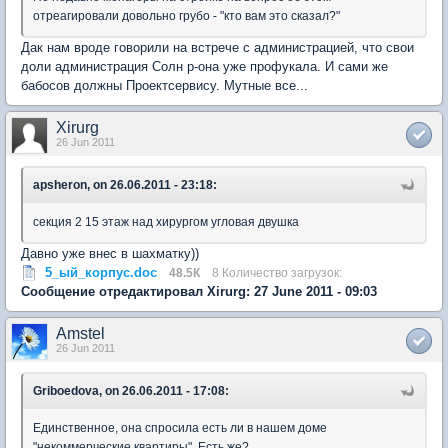
отреагировали довольно грубо - "кто вам это сказал?"
Дак нам вроде говорили на встрече с администрацией, что свои
доли администрация Солн р-она уже профукала. И сами же
бабосов должны Проектсервису. Мутные все...
Xirurg
26 Jun 2011
apsheron, on 26.06.2011 - 23:18:
секция 2 15 этаж над хирургом угловая двушка
Давно уже внес в шахматку))
5_ый_корпус.doc
48.5К
8 Количество загрузок:
Сообщение отредактировал Xirurg: 27 June 2011 - 09:03
Amstel
26 Jun 2011
Griboedova, on 26.06.2011 - 17:08:
Единственное, она спросила есть ли в нашем доме
"некоммерческие квартиры". Есть же?