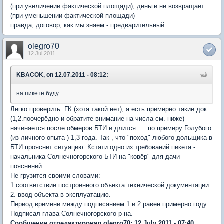
(при увеличении фактической площади), деньги не возвращает
(при уменьшении фактической площади)
правда, договор, как мы знаем - предварительный...
olegro70
12 Jul 2011
KBACOK, on 12.07.2011 - 08:12:
на пикете буду
Легко проверить: ГК (хотя такой нет), а есть примерно такие док.
(1,2.поочерёдно и обратите внимание на числа см. ниже)
начинается после обмеров БТИ и длится .... по примеру Голубого
(из личного опыта ) 1,3 года. Так , что "поход" любого дольщика в
БТИ прояснит ситуацию. Кстати одно из требований пикета -
начальника Солнечногорского БТИ на "ковёр" для дачи
пояснений.
Не грузится своими словами:
1.соответствие построенного объекта технической документации
2. ввод объекта в эксплуатацию.
Период времени между подписанием 1 и 2 равен примерно году.
Подписал глава Солнечногорского р-на.
Сообщение отредактировал olegro70: 12 July 2011 - 07:40