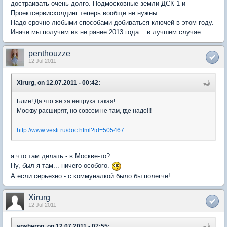
достраивать очень долго. Подмосковные земли ДСК-1 и
Проектсервисхолдинг теперь вообще не нужны.
Надо срочно любыми способами добиваться ключей в этом году.
Иначе мы получим их не ранее 2013 года....в лучшем случае.
penthouzze
12 Jul 2011
Xirurg, on 12.07.2011 - 00:42:
Блин! Да что же за непруха такая!
Москву расширят, но совсем не там, где надо!!!
http://www.vesti.ru/doc.html?id=505467
а что там делать - в Москве-то?...
Ну, был я там... ничего особого.
А если серьезно - с коммуналкой было бы полегче!
Xirurg
12 Jul 2011
apsheron, on 12.07.2011 - 07:55: