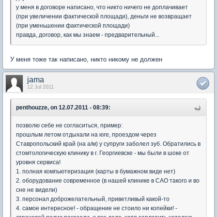
у меня в договоре написано, что никто ничего не доплачивает
(при увеличении фактической площади), деньги не возвращает
(при уменьшении фактической площади)
правда, договор, как мы знаем - предварительный...
У меня тоже так написано, никто никому не должен
jama
12 Jul 2011
penthouzze, on 12.07.2011 - 08:39:
позволю себе не согласиться, пример:
прошлым летом отдыхали на юге, проездом через
Ставропольский край (на а/м) у супруги заболел зуб. Обратились в
стомтологическую клинику в г. Георгиевске - мы были в шоке от
уровня сервиса!
1. полная компьютеризация (карты в бумажном виде нет)
2. оборудование современное (в нашей клинике в САО такого и во
сне не видели)
3. персонал доброжелательный, приветливый какой-то
4. самое интересное! - обращение не стоило ни копейки! -