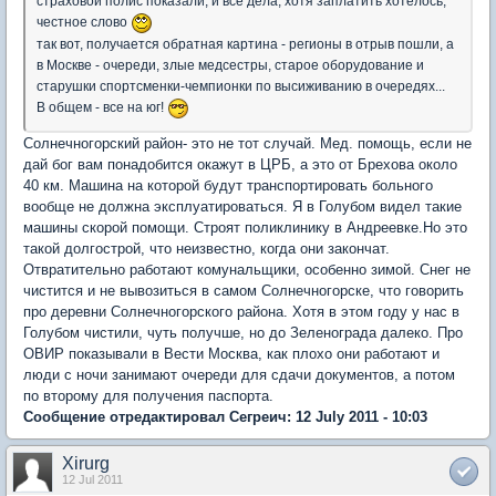
страховой полис показали, и все дела, хотя заплатить хотелось,
честное слово
так вот, получается обратная картина - регионы в отрыв пошли, а
в Москве - очереди, злые медсестры, старое оборудование и
старушки спортсменки-чемпионки по высиживанию в очередях...
В общем - все на юг!
Солнечногорский район- это не тот случай. Мед. помощь, если не
дай бог вам понадобится окажут в ЦРБ, а это от Брехова около
40 км. Машина на которой будут транспортировать больного
вообще не должна эксплуатироваться. Я в Голубом видел такие
машины скорой помощи. Строят поликлинику в Андреевке.Но это
такой долгострой, что неизвестно, когда они закончат.
Отвратительно работают комунальщики, особенно зимой. Снег не
чистится и не вывозиться в самом Солнечногорске, что говорить
про деревни Солнечногорского района. Хотя в этом году у нас в
Голубом чистили, чуть получше, но до Зеленограда далеко. Про
ОВИР показывали в Вести Москва, как плохо они работают и
люди с ночи занимают очереди для сдачи документов, а потом
по второму для получения паспорта.
Сообщение отредактировал Сегреич: 12 July 2011 - 10:03
Xirurg
12 Jul 2011