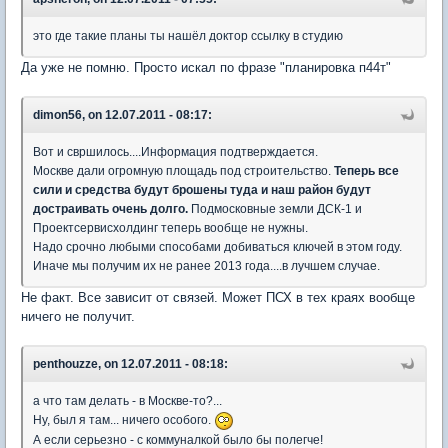
это где такие планы ты нашёл доктор ссылку в студию
Да уже не помню. Просто искал по фразе "планировка п44т"
dimon56, on 12.07.2011 - 08:17:
Вот и свршилось....Информация подтверждается.
Москве дали огромную площадь под строительство.
Теперь все
сили и средства будут брошены туда и наш район будут
достраивать очень долго.
Подмосковные земли ДСК-1 и
Проектсервисхолдинг теперь вообще не нужны.
Надо срочно любыми способами добиваться ключей в этом году.
Иначе мы получим их не ранее 2013 года....в лучшем случае.
Не факт. Все зависит от связей. Может ПСХ в тех краях вообще
ничего не получит.
penthouzze, on 12.07.2011 - 08:18:
а что там делать - в Москве-то?...
Ну, был я там... ничего особого.
А если серьезно - с коммуналкой было бы полегче!