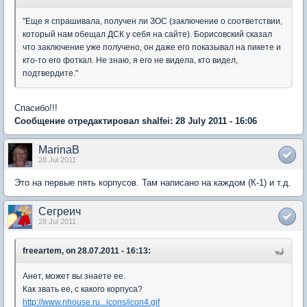
"Еще я спрашивала, получен ли ЗОС (заключение о соответствии,
который нам обещал ДСК у себя на сайте). Борисовский сказал
что заключение уже получено, он даже его показывал на пикете и
кто-то его фоткал. Не знаю, я его не видела, кто видел,
подтвердите."
Спасибо!!!
Сообщение отредактировал shalfei: 28 July 2011 - 16:06
MarinaB
28 Jul 2011
Это на первые пять корпусов. Там написано на каждом (К-1) и т.д.
Сегреич
28 Jul 2011
freeartem, on 28.07.2011 - 16:13:
Анет, может вы знаете ее.
Как звать ее, с какого корпуса?
http://www.nhouse.ru...icons/icon4.gif