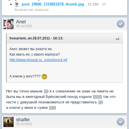
post_19686_1310821678_thumb.jpg
31.16К
30
Количество загрузок:
Anet
28 Jul 2011
freeartem, on 28.07.2011 - 16:13:
Анет, может вы знаете ее.
Как звать ее, с какого корпуса?
http://www.nhouse.ru...icons/icon4.gif
А ключи у кого????
Нет вы точно маньяк )))) я к сожалению не знаю на пикете не
была мы в ежегодный Брёховский поход ходили )))))))) так что
чести с девушкой познакомиться не представилось ))))
а ключи у меня в сумке ))))))
shalfei
28 Jul 2011