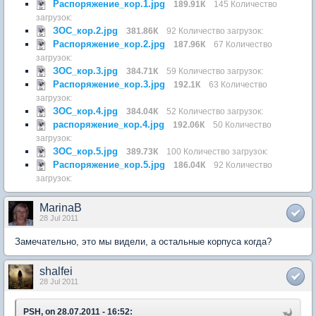
Распоряжение_кор.1.jpg
189.91К
145 Количество
загрузок:
ЗОС_кор.2.jpg
381.86К
92 Количество загрузок:
Распоряжение_кор.2.jpg
187.96К
67 Количество
загрузок:
ЗОС_кор.3.jpg
384.71К
59 Количество загрузок:
Распоряжение_кор.3.jpg
192.1К
63 Количество
загрузок:
ЗОС_кор.4.jpg
384.04К
52 Количество загрузок:
распоряжение_кор.4.jpg
192.06К
50 Количество
загрузок:
ЗОС_кор.5.jpg
389.73К
100 Количество загрузок:
Распоряжение_кор.5.jpg
186.04К
92 Количество
загрузок:
MarinaB
28 Jul 2011
Замечательно, это мы видели, а остальные корпуса когда?
shalfei
28 Jul 2011
PSH, on 28.07.2011 - 16:52: