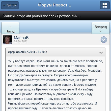
Форум Новостройки
← Брёхово
Cолнечногорский район поселок Брехово ЖК...
«
Вперед
Назад
»
MarinaB
28 Jul 2011
eprp, on 28.07.2011 - 12:01:
Ух, у вас тут жарко. Пока меня не было так много всего произошло,
смотрела пикет по телику, находясь далеко от Москвы, сердце
радовалось, надеюсь ключи не за горами, Ура, Ура, Ура. Молодцы.
По поводу баннеров выскажусь. Скорее всего некоторых
покупателей вы отпугнете своими действиями, но я реалист, у
меня двое маленьких детей, за такие деньги в Москве я куплю
только однушку, а в Брехово наскребу на треху!!! И я выберу
конечно Брехово. Но поскольку оцениваю риски, сижу и жду
приемки, а только потом отнесу свои кровные.
Читаю форум с первой страницы, все знаю, обо всем вкурсе. И
просто тихонько жду... Так есть ли смысл тратить деньги на