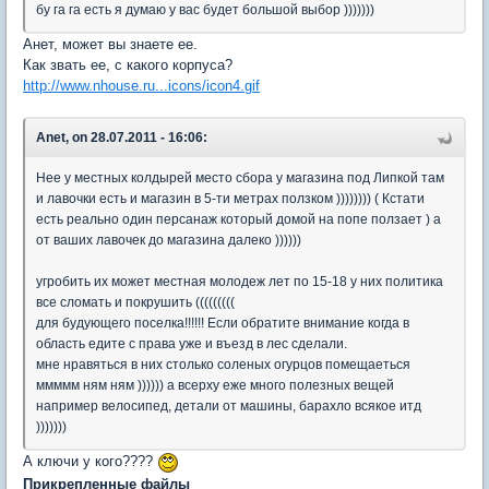
бу га га есть я думаю у вас будет большой выбор )))))))
Анет, может вы знаете ее.
Как звать ее, с какого корпуса?
http://www.nhouse.ru...icons/icon4.gif
Anet, on 28.07.2011 - 16:06:
Нее у местных колдырей место сбора у магазина под Липкой там
и лавочки есть и магазин в 5-ти метрах ползком )))))))) ( Кстати
есть реально один персанаж который домой на попе ползает ) а
от ваших лавочек до магазина далеко ))))))
угробить их может местная молодеж лет по 15-18 у них политика
все сломать и покрушить (((((((((
для будующего поселка!!!!!! Если обратите внимание когда в
область едите с права уже и въезд в лес сделали.
мне нравяться в них столько соленых огурцов помещаеться
ммммм ням ням )))))) а всерху еже много полезных вещей
например велосипед, детали от машины, барахло всякое итд
)))))))
А ключи у кого????
Прикрепленные файлы