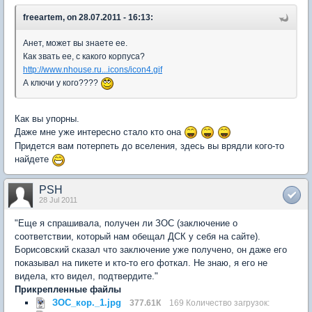
freeartem, on 28.07.2011 - 16:13:
Анет, может вы знаете ее.
Как звать ее, с какого корпуса?
http://www.nhouse.ru...icons/icon4.gif
А ключи у кого????
Как вы упорны.
Даже мне уже интересно стало кто она
Придется вам потерпеть до вселения, здесь вы врядли кого-то
найдете
PSH
28 Jul 2011
"Еще я спрашивала, получен ли ЗОС (заключение о
соответствии, который нам обещал ДСК у себя на сайте).
Борисовский сказал что заключение уже получено, он даже его
показывал на пикете и кто-то его фоткал. Не знаю, я его не
видела, кто видел, подтвердите."
Прикрепленные файлы
ЗОС_кор._1.jpg
377.61К
169 Количество загрузок: