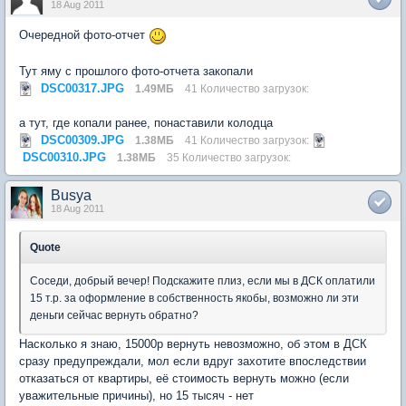
18 Aug 2011
Очередной фото-отчет
Тут яму с прошлого фото-отчета закопали
DSC00317.JPG
1.49МБ
41 Количество загрузок:
а тут, где копали ранее, понаставили колодца
DSC00309.JPG
1.38МБ
41 Количество загрузок:
DSC00310.JPG
1.38МБ
35 Количество загрузок:
Busya
18 Aug 2011
Quote
Соседи, добрый вечер! Подскажите плиз, если мы в ДСК оплатили
15 т.р. за оформление в собственность якобы, возможно ли эти
деньги сейчас вернуть обратно?
Насколько я знаю, 15000р вернуть невозможно, об этом в ДСК
сразу предупреждали, мол если вдруг захотите впоследствии
отказаться от квартиры, её стоимость вернуть можно (если
уважительные причины), но 15 тысяч - нет