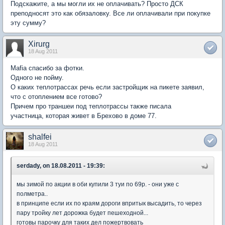
Подскажите, а мы могли их не оплачивать? Просто ДСК
преподносят это как обязаловку. Все ли оплачивали при покупке
эту сумму?
Xirurg
18 Aug 2011
Mafia спасибо за фотки.
Одного не пойму.
О каких теплотрассах речь если застройщик на пикете заявил,
что с отоплением все готово?
Причем про траншеи под теплотрассы также писала
участница, которая живет в Брехово в доме 77.
shalfei
18 Aug 2011
serdady, on 18.08.2011 - 19:39:
мы зимой по акции в оби купили 3 туи по 69р. - они уже с
полметра..
в принципе если их по краям дороги впритык высадить, то через
пару тройку лет дорожка будет пешеходной...
готовы парочку для таких дел пожертвовать