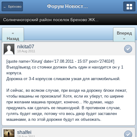
Форум Новостройки
← Брёхово
Cолнечногорский район поселок Брехово ЖК...
«
Вперед
Назад
»
nikita07
18 Aug 2011
[quote name='Xirurg' date='17.08.2011 - 15:07' post='274024']
Въезд/выезд со стоянки должен быть один и находится он у 1
корпуса.
Дорожка от 3-4 корпусов слишком узкая для автомобильной.
И сейчас, во всяком случае, при входе на дорожку блоки лежат,
чтобы машины не проезжали! Хотя, если их уберут, по ширине
при желании машина проедет, конечно... Но думаю, надо
придумать как сделать ее пешеходной. В противном случае,
гулять будет негде, потому что весь двор будет заставлен
машинами, а по этой дорожке будут их объезжать.
shalfei
18 Aug 2011