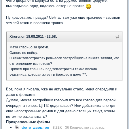
Фото двора 6-го корпуса есть на дружественном форуме,
выкладываю одну, надеюсь автор не против
Ну красота же, правда? Сейчас там уже еще красивее - засыпан
землей газон и посажена травка.
Xirurg, on 18.08.2011 - 22:58:
Mafia спасибо за фотки.
Одного не пойму.
О каких теплотрассах речь если застройщик на пикете заявил, что
с отоплением все готово?
Причем про траншеи под теплотрассы также писала
участница, которая живет в Брехово в доме 77.
Вот, пока я писала, уже не актуально стало, меня опередили и
даже с фотками.
Думаю, может застройщик говорил что все готово для первой
очереди, а теперь ЦТП2 доделывает? Или действительно для
еще непостроенных домов и для давно стоящих тянут, чтобы
потом не раскапывать?
Прикрепленные файлы
фото_двор.jpg
8.32К
36 Количество загрузок: