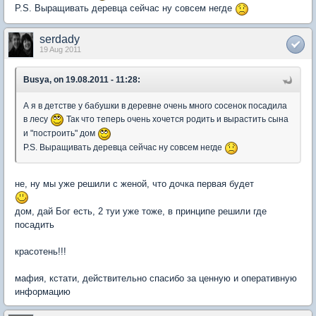
P.S. Выращивать деревца сейчас ну совсем негде
serdady
19 Aug 2011
Busya, on 19.08.2011 - 11:28:
А я в детстве у бабушки в деревне очень много сосенок посадила
в лесу
Так что теперь очень хочется родить и вырастить сына
и "построить" дом
P.S. Выращивать деревца сейчас ну совсем негде
не, ну мы уже решили с женой, что дочка первая будет
дом, дай Бог есть, 2 туи уже тоже, в принципе решили где
посадить
красотень!!!
мафия, кстати, действительно спасибо за ценную и оперативную
информацию