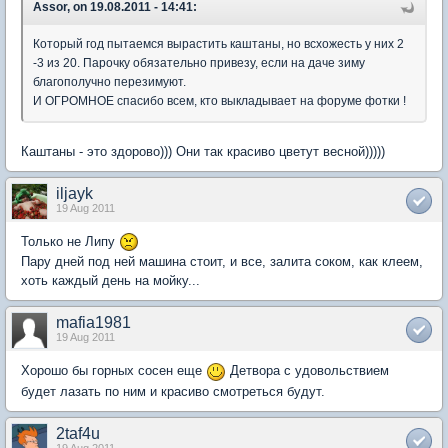
Assor, on 19.08.2011 - 14:41:
Который год пытаемся вырастить каштаны, но всхожесть у них 2
-3 из 20. Парочку обязательно привезу, если на даче зиму
благополучно перезимуют.
И ОГРОМНОЕ спасибо всем, кто выкладывает на форуме фотки !
Каштаны - это здорово))) Они так красиво цветут весной)))))
iljayk
19 Aug 2011
Только не Липу
Пару дней под ней машина стоит, и все, залита соком, как клеем,
хоть каждый день на мойку...
mafia1981
19 Aug 2011
Хорошо бы горных сосен еще
Детвора с удовольствием
будет лазать по ним и красиво смотреться будут.
2taf4u
19 Aug 2011