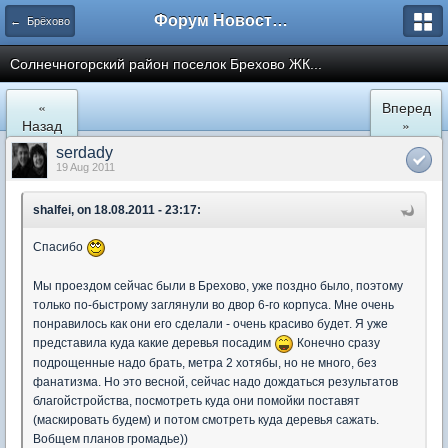
Форум Новостройки
← Брёхово
Cолнечногорский район поселок Брехово ЖК...
«
Вперед
Назад
»
serdady
19 Aug 2011
shalfei, on 18.08.2011 - 23:17:
Спасибо
Мы проездом сейчас были в Брехово, уже поздно было, поэтому
только по-быстрому заглянули во двор 6-го корпуса. Мне очень
понравилось как они его сделали - очень красиво будет. Я уже
представила куда какие деревья посадим
Конечно сразу
подрощенные надо брать, метра 2 хотябы, но не много, без
фанатизма. Но это весной, сейчас надо дождаться результатов
благойстройства, посмотреть куда они помойки поставят
(маскировать будем) и потом смотреть куда деревья сажать.
Вобщем планов громадье))