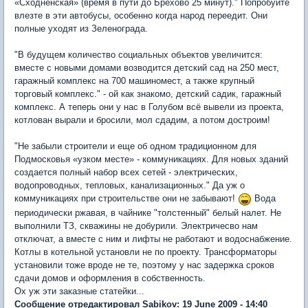
«Сходненская» (время в пути до Брехово 25 минут)." Попробуйте
влезте в эти автобусы, особенно когда народ переедит. Они
полные уходят из Зеленограда.
"В будущем количество социальных объектов увеличится:
вместе с новыми домами возводится детский сад на 250 мест,
гаражный комплекс на 700 машиномест, а также крупный
торговый комплекс." - ой как знакомо, детский садик, гаражный
комплекс. А теперь они у нас в Голубом всё вывели из проекта,
котлован вырали и бросили, мол сдадим, а потом достроим!
"Не забыли строители и еще об одном традиционном для
Подмосковья «узком месте» - коммуникациях. Для новых зданий
создается полный набор всех сетей - электрических,
водопроводных, тепловых, канализационных." Да уж о
коммуникациях при строительстве они не забывают!
Вода
периодически ржавая, в чайнике "толстенный" белый налет. Не
выполнили ТЗ, скважины не добурили. Электричесво нам
отключат, а вместе с ним и лифты не работают и водоснабжение.
Котлы в котельной установли не по проекту. Трансформаторы
установили тоже вроде не те, поэтому у нас задержка сроков
сдачи домов и оформления в собственность.
Ох уж эти заказные статейки...
Сообщение отредактировал Sabikov: 19 June 2009 - 14:40