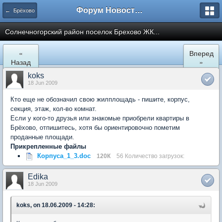
Форум Новостройки
← Брёхово
Cолнечногорский район поселок Брехово ЖК...
«
Вперед
Назад
»
koks
18 Jun 2009
Кто еще не обозначил свою жилплощадь - пишите, корпус,
секция, этаж, кол-во комнат.
Если у кого-то друзья или знакомые приобрели квартиры в
Брёхово, отпишитесь, хотя бы ориентировочно пометим
проданные площади.
Прикрепленные файлы
Корпуса_1_3.doc
120К
56 Количество загрузок:
Edika
18 Jun 2009
koks, on 18.06.2009 - 14:28: