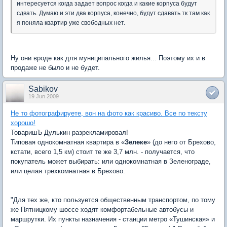
интересуется когда задает вопрос когда и какие корпуса будут
сдвать. Думаю и эти два корпуса, конечно, будут сдавать тк там как
я поняла квартир уже свободных нет.
Ну они вроде как для муниципального жилья... Поэтому их и в
продаже не было и не будет.
Sabikov
19 Jun 2009
Не то фотографируете, вон на фото как красиво. Все по тексту
хорошо!
ТоваришЪ Дулькин разрекламировал!
Типовая однокомнатная квартира в «
Зелеке
» (до него от Брехово,
кстати, всего 1,5 км) стоит те же 3,7 млн. - получается, что
покупатель может выбирать: или однокомнатная в Зеленограде,
или целая трехкомнатная в Брехово.
"Для тех же, кто пользуется общественным транспортом, по тому
же Пятницкому шоссе ходят комфортабельные автобусы и
маршрутки. Их пункты назначения - станции метро «Тушинская» и