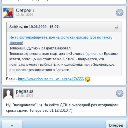
Сегреич
19 Jun 2009
Sabikov, on 19.06.2009 - 15:07:
Не то фотографируете, вон на фото как красиво. Все по тексту
хорошо!
ТоваришЪ Дулькин разрекламировал!
Типовая однокомнатная квартира в «
Зелеке
» (до него от Брехово,
кстати, всего 1,5 км) стоит те же 3,7 млн. - получается, что
покупатель может выбирать: или однокомнатная в Зеленограде,
или целая трехкомнатная в Брехово.
Баян -
http://www.nhouse.ru...w...st&p=174556
pegasus
19 Jun 2009
Ну, "поздравляю"! :-( На сайте ДСК в очередной раз отодвинули
сроки сдачи. Теперь это 31,12,2010 :'(
«
Вперед