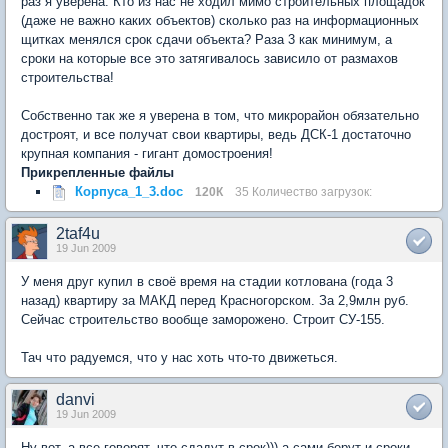
раз я уверена. Кто из нас не ходил мимо строительных площадок
(даже не важно каких объектов) сколько раз на информационных
щитках менялся срок сдачи объекта? Раза 3 как минимум, а
сроки на которые все это затягивалось зависило от размахов
строительства!
Собственно так же я уверена в том, что микрорайон обязательно
достроят, и все получат свои квартиры, ведь ДСК-1 достаточно
крупная компания - гигант домостроения!
Прикрепленные файлы
Корпуса_1_3.doc
120К
35 Количество загрузок:
2taf4u
19 Jun 2009
У меня друг купил в своё время на стадии котлована (года 3
назад) квартиру за МАКД перед Красногорском. За 2,9млн руб.
Сейчас строительство вообще заморожено. Строит СУ-155.
Тач что радуемся, что у нас хоть что-то движеться.
danvi
19 Jun 2009
Ну вот, а все говорят, что сдадут в срок))) а сами берут и сроки