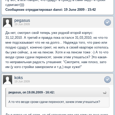
сдвигают))))
Сообщение отредактировал danvi: 19 June 2009 - 15:42
pegasus
19 Jun 2009
Да нет, смотрел свой теперь уже родной второй корпус:
31,12,2010. А третий и правда пока остался 31,03,2010, но что-то
мне подсказывает что не на долго... Надежда того, что рано или
поздно сдадут, конечно греет, но жить в своей квартире хотелось
бы уже сейчас, а не на пенсии. Хотя и на пенсии тоже :-) А то что
везде сроки сдачи переносят, зачем этим утешаться? Это какая-
то неправильная радость утешения: "Смотрите, нам плохо, зато
им (у кого стройки заморозили и т.д.) еще хуже!"
koks
19 Jun 2009
pegasus, on 19.06.2009 - 16:42:
А то что везде сроки сдачи переносят, зачем этим утешаться?
Да я вовсе не об этом, не об утешении или что кому то еще хуже.