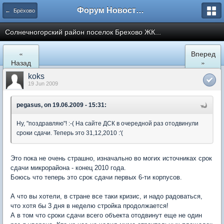
Форум Новостройки
← Брёхово
Cолнечногорский район поселок Брехово ЖК...
«
Вперед
Назад
»
koks
19 Jun 2009
pegasus, on 19.06.2009 - 15:31:
Ну, "поздравляю"! :-( На сайте ДСК в очередной раз отодвинули
сроки сдачи. Теперь это 31,12,2010 :'(
Это пока не очень страшно, изначально во могих источниках срок
сдачи микрорайона - конец 2010 года.
Боюсь что теперь это срок сдачи первых 6-ти корпусов.
А что вы хотели, в стране все таки кризис, и надо радоваться,
что хотя бы 3 дня в неделю стройка продолжается!
А в том что сроки сдачи всего объекта отодвинут еще не один