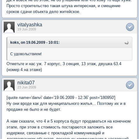
Просто строительство такая штука интересная, и смещение
сроков сдачи объекта дело житейское.
vitalyashka
19 Jun 2009
koks, on 19.06.2009 - 10:01:
С удовольствием!
Отметьте и нас уж. 7 корпус, 3 секция, 13 этаж, двушка 63.4
(номер 4 на этаже)
nikita07
23 Jun 2009
[quote name='danvi' date='19.06.2009 - 12:36' post='180950']
Ну они вроде как для муниципального жилья... Поэтому их и в
продаже не было и не будет.
А нам сказали, что 4 и 5 корпуса будут продаваться на конечном
этапе, при этом в стоимость постараются заложить все
издержки, связанные с прокладкой коммуникаций и
достраиванием объектов, поскольку коммуникации в настоящий