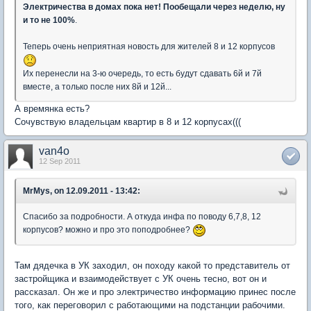
Электричества в домах пока нет! Пообещали через неделю, ну
и то не 100%
.
Теперь очень неприятная новость для жителей 8 и 12 корпусов
Их перенесли на 3-ю очередь, то есть будут сдавать 6й и 7й
вместе, а только после них 8й и 12й...
А времянка есть?
Сочувствую владельцам квартир в 8 и 12 корпусах(((
van4o
12 Sep 2011
MrMys, on 12.09.2011 - 13:42:
Спасибо за подробности. А откуда инфа по поводу 6,7,8, 12
корпусов? можно и про это поподробнее?
Там дядечка в УК заходил, он походу какой то представитель от
застройщика и взаимодействует с УК очень тесно, вот он и
рассказал. Он же и про электричество информацию принес после
того, как переговорил с работающими на подстанции рабочими.