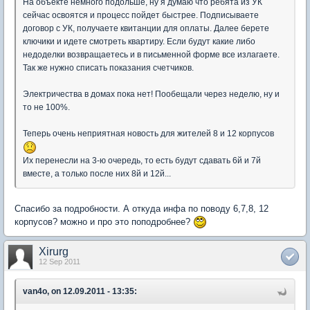
На объекте немного подольше, ну я думаю что ребята из УК
сейчас освоятся и процесс пойдет быстрее. Подписываете
договор с УК, получаете квитанции для оплаты. Далее берете
ключики и идете смотреть квартиру. Если будут какие либо
недоделки возвращаетесь и в письменной форме все излагаете.
Так же нужно списать показания счетчиков.
Электричества в домах пока нет! Пообещали через неделю, ну и
то не 100%.
Теперь очень неприятная новость для жителей 8 и 12 корпусов
Их перенесли на 3-ю очередь, то есть будут сдавать 6й и 7й
вместе, а только после них 8й и 12й...
Спасибо за подробности. А откуда инфа по поводу 6,7,8, 12
корпусов? можно и про это поподробнее?
Xirurg
12 Sep 2011
van4o, on 12.09.2011 - 13:35: