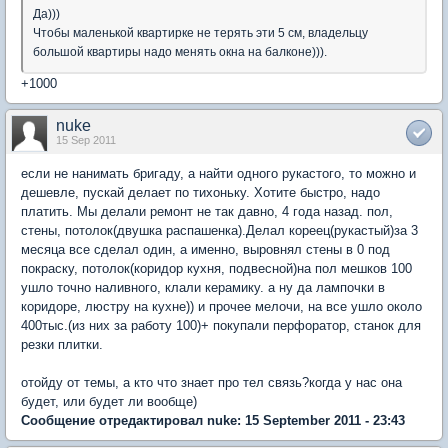
Да)))
Чтобы маленькой квартирке не терять эти 5 см, владельцу
большой квартиры надо менять окна на балконе))).
+1000
nuke
15 Sep 2011
если не нанимать бригаду, а найти одного рукастого, то можно и
дешевле, пускай делает по тихоньку. Хотите быстро, надо
платить. Мы делали ремонт не так давно, 4 года назад. пол,
стены, потолок(двушка распашенка).Делал кореец(рукастый)за 3
месяца все сделал один, а именно, выровнял стены в 0 под
покраску, потолок(коридор кухня, подвесной)на пол мешков 100
ушло точно наливного, клали керамику. а ну да лампочки в
коридоре, люстру на кухне)) и прочее мелочи, на все ушло около
400тыс.(из них за работу 100)+ покупали перфоратор, станок для
резки плитки.
отойду от темы, а кто что знает про тел связь?когда у нас она
будет, или будет ли вообще)
Сообщение отредактировал nuke: 15 September 2011 - 23:43