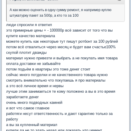
А как можно оценить в одну сумму ремонт, я например куплю
штукатурку пакет за 500р, а кто то за 100
люди спросили я ответил
это примерные цены + - 100000р всё зависит от того что вы
купите качество материала
можете купить как некоторые тут пишут ротбонт за 100 рублей
потом всё отвалиться через месяц и будет вам счастье100%
скупой плотит дважды
материал нужно привезти и выбрать а не покупать имя товара
оплата доставки не забывайте
потом подьём в квартиры это тоже денег стоит
сейчас много потделки и не качественного товара нужно
смотреть внимательно что покупаешь я про материалы
а это всё личное время и нервы
лучше этим занимаеться те кому положено а вы в это время
заработаете денег
очень много подводных камней
и вот что самое главное
работяги несут ответственность и дают гарантию только за
работу
а вы за купленный материал
купили да не то здать назад или доказать что цемент