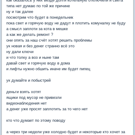
как оказалось у них везде долги котельную отключили и света
типа нет думаю по той же причине
ну и так далее
посмотрим что будет в понедельник
пока свет и горячую воду не дадут я плотить комуналку не буду
а смысл заплоти за кота в мешке
а как же делать ремонт ?
они опять за наш счёт хотят решить проблемы
ук новая и без денег странно всё это
ну дали ключи
и что толку а воз и ныне там
давай свет и горячую воду в дома
и лифты нужно обшить иначе им будет пипец
ук думайте и побыстрей
деньги взять хотят
ящики под мусор не привезли
видеонаблюдения нет
а денег уже просят заплотить за то чего нет
кто что думает по этому поводу
а через три недели уже холодно будет и некоторые кто хочет за