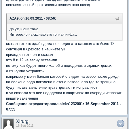
некачественный проктически невозможно назад
AZA9, on 16.09.2011 - 08:56:
Да уж, и они тоже
Интересно на сколько это точная инфа...
сказал тот кто здаёт дома не я один это слышал это было 12
сентября в брёхово в кабинете ук
приходил тот чел и сказал
что 8 и 12 на весну оставили
потому как будет много жалоб и недоделок в зданых домах
а их нужно устранять
например у меня балкон который с видом на озеро после дождя
на балконе вода поколено и стена позеленела где то трещина
буду писать заявление пусть делают и исправляют
в ук сказали что все недоделки в квартирах по очереди исправят
пишите заявления
Сообщение отредактировал aleks1232001: 16 September 2011 -
07:59
Xirurg
16 Sep 2011