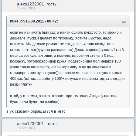
aleks1232001_гость
15 Sep 2011
nuke, on 16.09.2011 - 00:42:
если не нанимать бригаду, а найти одного рукастого, то можно и
дешевле, пускай делает по тихоньку. Хотите быстро, надо
платить. Мы делали ремонт не так давно, 4 года назад. пол,
стены, потолок(двушка распашенка).Делал кореец(рукастый)за 3
месяца все сделал один, а именно, выровнял стены в 0 под
покраску, потолок(коридор кухня, подвесной)на пол мешков 100
ушло точно наливного, клали керамику. а ну да лампочки в
коридоре, люстру на кухне)) и прочее мелочи, на все ушло около
400тыс.(из них за работу 100)+ покупали перфоратор, станок для
резки плитки.
отойду от темы, а кто что знает про тел связь?когда у нас она
будет, или будет ли вообще)
в ук сказали обращаться в мгтс
aleks1232001_гость
15 Sep 2011