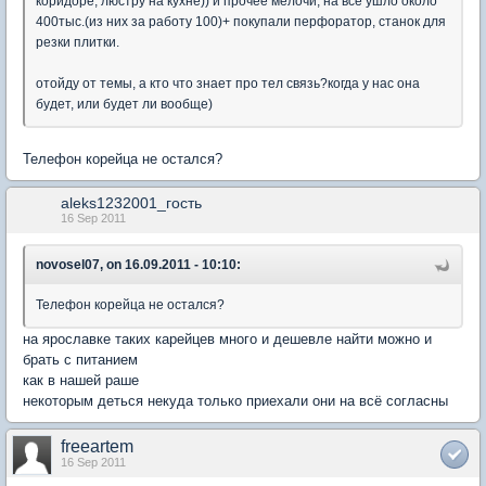
коридоре, люстру на кухне)) и прочее мелочи, на все ушло около
400тыс.(из них за работу 100)+ покупали перфоратор, станок для
резки плитки.
отойду от темы, а кто что знает про тел связь?когда у нас она
будет, или будет ли вообще)
Телефон корейца не остался?
aleks1232001_гость
16 Sep 2011
novosel07, on 16.09.2011 - 10:10:
Телефон корейца не остался?
на ярославке таких карейцев много и дешевле найти можно и
брать с питанием
как в нашей раше
некоторым деться некуда только приехали они на всё согласны
freeartem
16 Sep 2011