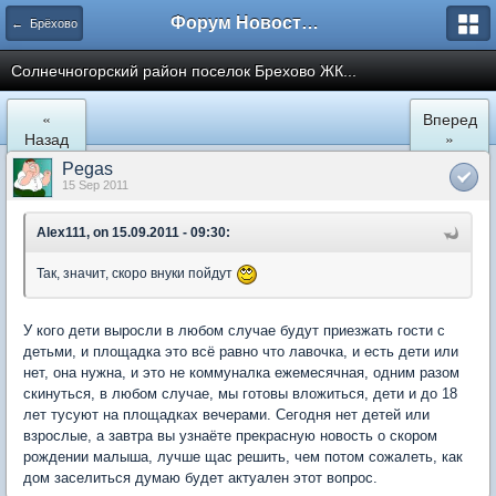
Форум Новостройки
← Брёхово
Cолнечногорский район поселок Брехово ЖК...
«
Вперед
Назад
»
Pegas
15 Sep 2011
Alex111, on 15.09.2011 - 09:30:
Так, значит, скоро внуки пойдут
У кого дети выросли в любом случае будут приезжать гости с
детьми, и площадка это всё равно что лавочка, и есть дети или
нет, она нужна, и это не коммуналка ежемесячная, одним разом
скинуться, в любом случае, мы готовы вложиться, дети и до 18
лет тусуют на площадках вечерами. Сегодня нет детей или
взрослые, а завтра вы узнаёте прекрасную новость о скором
рождении малыша, лучше щас решить, чем потом сожалеть, как
дом заселиться думаю будет актуален этот вопрос.