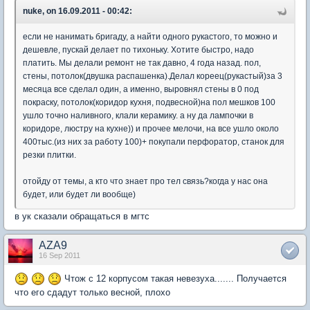
nuke, on 16.09.2011 - 00:42:
если не нанимать бригаду, а найти одного рукастого, то можно и
дешевле, пускай делает по тихоньку. Хотите быстро, надо
платить. Мы делали ремонт не так давно, 4 года назад. пол,
стены, потолок(двушка распашенка).Делал кореец(рукастый)за 3
месяца все сделал один, а именно, выровнял стены в 0 под
покраску, потолок(коридор кухня, подвесной)на пол мешков 100
ушло точно наливного, клали керамику. а ну да лампочки в
коридоре, люстру на кухне)) и прочее мелочи, на все ушло около
400тыс.(из них за работу 100)+ покупали перфоратор, станок для
резки плитки.
отойду от темы, а кто что знает про тел связь?когда у нас она
будет, или будет ли вообще)
в ук сказали обращаться в мгтс
AZA9
16 Sep 2011
Чтож с 12 корпусом такая невезуха....... Получается
что его сдадут только весной, плохо