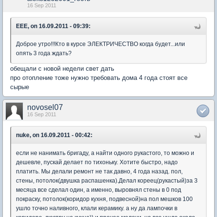
16 Sep 2011
EEE, on 16.09.2011 - 09:39:
Доброе утро!!!Кто в курсе ЭЛЕКТРИЧЕСТВО когда будет...или
опять 3 года ждать?
обещали с новой недели свет дать
про отопление тоже нужно требовать дома 4 года стоят все
сырые
novosel07
16 Sep 2011
nuke, on 16.09.2011 - 00:42:
если не нанимать бригаду, а найти одного рукастого, то можно и
дешевле, пускай делает по тихоньку. Хотите быстро, надо
платить. Мы делали ремонт не так давно, 4 года назад. пол,
стены, потолок(двушка распашенка).Делал кореец(рукастый)за 3
месяца все сделал один, а именно, выровнял стены в 0 под
покраску, потолок(коридор кухня, подвесной)на пол мешков 100
ушло точно наливного, клали керамику. а ну да лампочки в